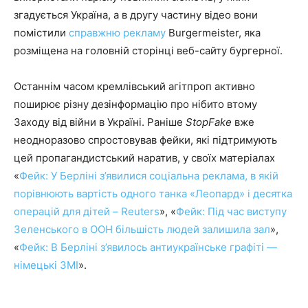
згадується Україна, а в другу частину відео вони
помістили
справжню рекламу
Burgermeister, яка
розміщена на головній сторінці веб-сайту бургерної.
Останнім часом кремлівський агітпроп активно
поширює різну дезінформацію про нібито втому
Заходу від війни в Україні. Раніше
StopFake
вже
неодноразово спростовував фейки, які підтримують
цей пропагандистський наратив, у своїх матеріалах
«
Фейк: У Берліні з’явилися соціальна реклама, в якій
порівнюють вартість одного танка «Леопард» і десятка
операцій для дітей – Reuters
», «
Фейк: Під час виступу
Зеленського в ООН більшість людей залишила зал
»,
«
Фейк: В Берліні з’явилось антиукраїнське графіті —
німецькі ЗМІ
».