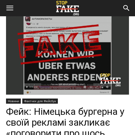
Новини
Фактчек для Фейсбук
Фейк: Німецька бургерна у
своїй рекламі закликає
«поговорити про щось