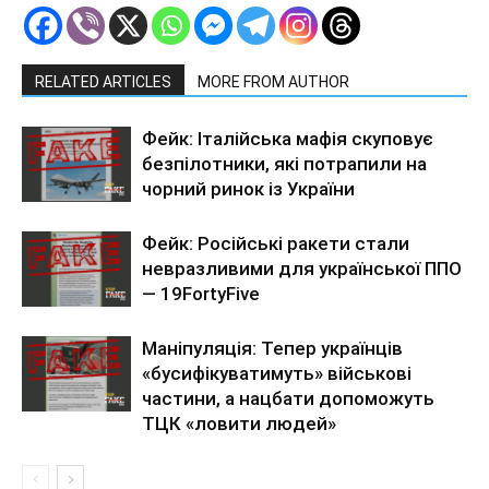
RELATED ARTICLES
MORE FROM AUTHOR
Фейк: Італійська мафія скуповує
безпілотники, які потрапили на
чорний ринок із України
Фейк: Російські ракети стали
невразливими для української ППО
— 19FortyFive
Маніпуляція: Тепер українців
«бусифікуватимуть» військові
частини, а нацбати допоможуть
ТЦК «ловити людей»