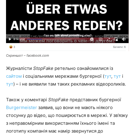
Скриншот – facebook.com
Журналісти
StopFake
ретельно ознайомилися із
сайтом
і соціальними мережами бургерної (
тут
,
тут
і
тут
) – і не виявили там таких рекламних відеороликів.
Також у коментарі
StopFake
представник бургерної
Burgermeister
заявив, що вони не мають ніякого
стосунку до відео, що поширюється в мережі. У зв’язку
з неправомірним використанням їхнього імені та
логотипу компанія має намір звернутися до