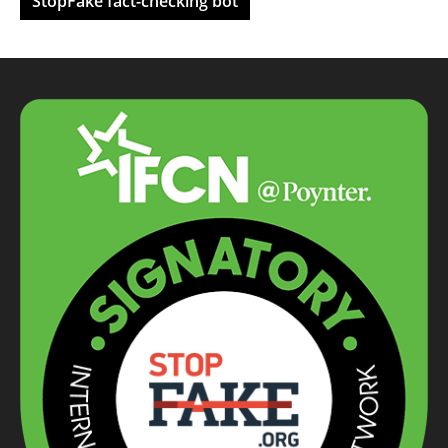
StopFake fact-checking bot