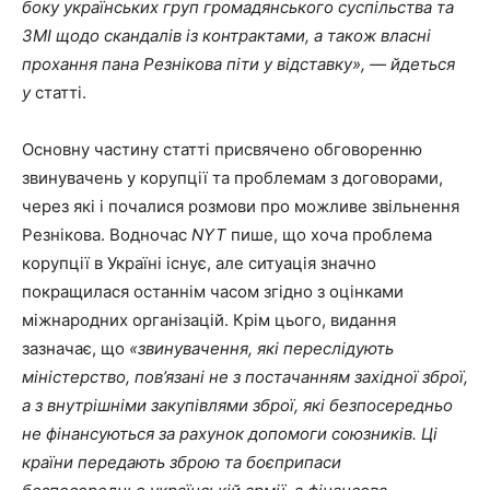
боку українських груп громадянського суспільства та
ЗМІ щодо скандалів із контрактами, а також власні
прохання пана Резнікова піти у відставку», — йдеться
у
статті.
Основну частину статті присвячено обговоренню
звинувачень у корупції та проблемам з договорами,
через які і почалися розмови про можливе звільнення
Резнікова. Водночас
NYT
пише, що хоча проблема
корупції в Україні існує, але ситуація значно
покращилася останнім часом згідно з оцінками
міжнародних організацій. Крім цього, видання
зазначає, що
«звинувачення, які переслідують
міністерство, пов’язані не з постачанням західної зброї,
а з внутрішніми закупівлями зброї, які безпосередньо
не фінансуються за рахунок допомоги союзників. Ці
країни передають зброю та боєприпаси