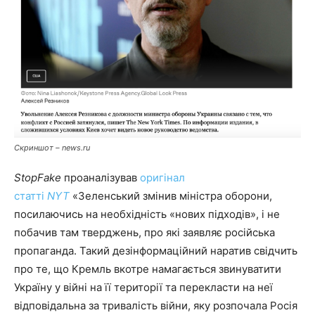
Скриншот – news.ru
StopFake
проаналізував
оригінал
статті
NYT
«Зеленський змінив міністра оборони,
посилаючись на необхідність «нових підходів», і не
побачив там тверджень, про які заявляє російська
пропаганда. Такий дезінформаційний наратив свідчить
про те, що Кремль вкотре намагається звинуватити
Україну у війні на її території та перекласти на неї
відповідальна за тривалість війни, яку розпочала Росія