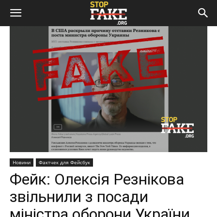
Новини
Фактчек для Фейсбук
Фейк: Олексія Резнікова
звільнили з посади
міністра оборони України,