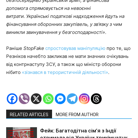
безпосередньо українській армії, а фінансова
допомога спрямовується на невоєнні
витрати. Українські податкові надходження йдуть на
фінансування оборонних закупівель, у зв’язку з чим
виникли звинувачення у безгосподарності»
.
Раніше
StopFake
спростовував маніпуляцію
про те, що
Резніков начебто закликав не мати значних очікувань
від контрнаступу ЗСУ, а також що міністр оборони
нібито
«зізнався в терористичній діяльності»
.
RELATED ARTICLES
MORE FROM AUTHOR
Фейк: Багатодітна сім’я з Індії
отримала від України трикімнатну