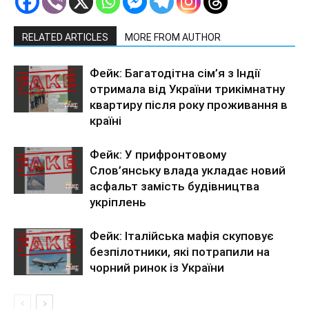
RELATED ARTICLES
MORE FROM AUTHOR
Фейк: Багатодітна сім’я з Індії
отримала від України трикімнатну
квартиру після року проживання в
країні
Фейк: У прифронтовому
Слов’янську влада укладає новий
асфальт замість будівництва
укріплень
Фейк: Італійська мафія скуповує
безпілотники, які потрапили на
чорний ринок із України