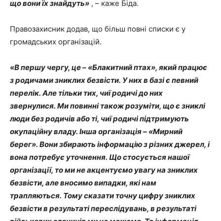
що вони їх знайдуть»
, – каже Біда.
Правозахисник додав, що більш повні списки є у
громадських організацій.
«В першу чергу, це – «Блакитний птах», який працює
з родичами зниклих безвісти. У них в базі є певний
перелік. Але тільки тих, чиї родичі до них
звернулися. Ми повинні також розуміти, що є зниклі
люди без родичів або ті, чиї родичі підтримують
окупаційну владу. Інша організація – «Мирний
берег». Вони збирають інформацію з різних джерел, і
вона потребує уточнення. Що стосується нашої
організації, то ми не акцентуємо увагу на зниклих
безвісти, але вносимо випадки, які нам
трапляються. Тому сказати точну цифру зниклих
безвісти в результаті переслідувань, в результаті