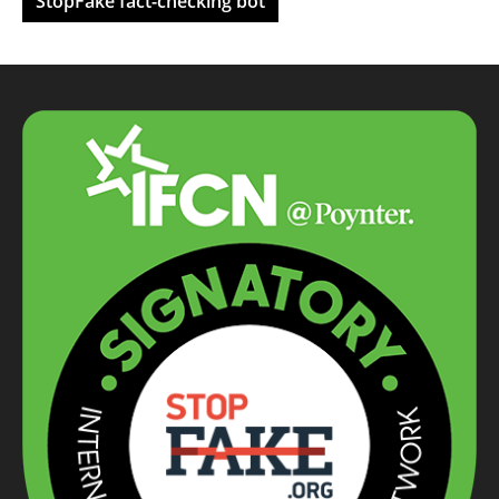
StopFake fact-checking bot