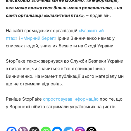
військових злочинів ми не можемо. Та інформація,
яка може вважатися більш-менш релевантною, – на
сайті організації «Блакитний птах»,
– додав він.
На сайті громадських організацій
«Блакитний
птах»
і
«Мирний берег»
Ірини Винниченко немає у
списках людей, зниклих безвісти на Сході України.
StopFake також звернувся до Служби Безпеки України
з питанням, чи значиться в їхніх списках Ірина
Винниченко. На момент публікації цього матеріалу ми
ще не отримали відповідь.
Раніше StopFake
спростовував інформацію
про те, що
у Воронежі нібито затримали українських нацистів.