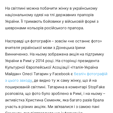
На світлині можна побачити жінку в українському
національному одязі на тлі державних прапорів
України. Її тримають бойовики у військовій формі з
шевронами кольорів російського прапора.
Насправді ця фотографія – зовсім «не останнє фото»
вчителя української мови з Донецька Ірини
Винниченко. На ньому зображена акція на підтримку
України в Римі у 2014 році. На сторінці президента
Культурної Європейської Асоціації «Італія-Україна
Майдан» Олесі Татарин у Facebook є
безліч фотографій
з цього заходу
, де видно ту ж саму жінку, що й на
поширюваній світлині. Татарина в коментарі StopFake
розповіла, що фото було зроблено в Римі, і на ньому –
активістка Христина Семеняк, яка багато разів брала
участь в різних акціях. Ми зв’язалися і з самою пані