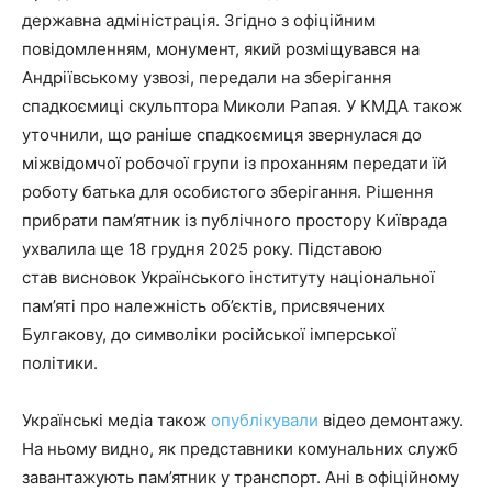
державна адміністрація. Згідно з офіційним
повідомленням, монумент, який розміщувався на
Андріївському узвозі, передали на зберігання
спадкоємиці скульптора Миколи Рапая. У КМДА також
уточнили, що раніше спадкоємиця звернулася до
міжвідомчої робочої групи із проханням передати їй
роботу батька для особистого зберігання. Рішення
прибрати пам’ятник із публічного простору Київрада
ухвалила ще 18 грудня 2025 року. Підставою
став висновок Українського інституту національної
пам’яті про належність об’єктів, присвячених
Булгакову, до символіки російської імперської
політики.
Українські медіа також
опублікували
відео демонтажу.
На ньому видно, як представники комунальних служб
завантажують пам’ятник у транспорт. Ані в офіційному