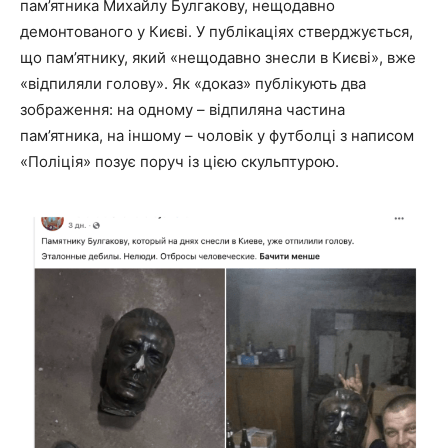
пам’ятника Михайлу Булгакову, нещодавно
демонтованого у Києві. У публікаціях стверджується,
що пам’ятнику, який «нещодавно знесли в Києві», вже
«відпиляли голову». Як «доказ» публікують два
зображення: на одному – відпиляна частина
пам’ятника, на іншому – чоловік у футболці з написом
«Поліція» позує поруч із цією скульптурою.