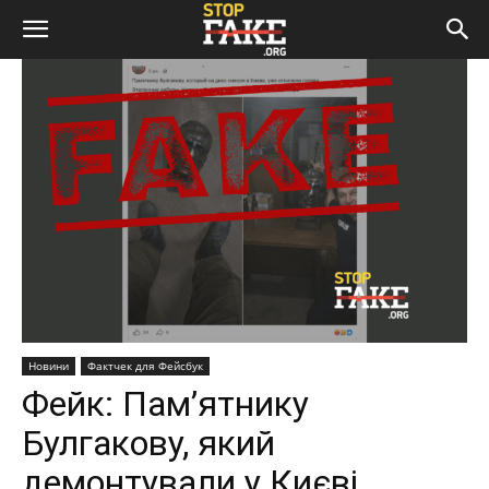
Новини
Фактчек для Фейсбук
Фейк: Пам’ятнику
Булгакову, який
демонтували у Києві,