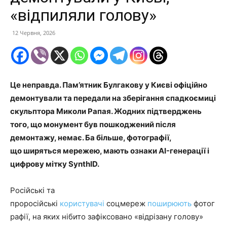
«відпиляли голову»
12 Червня, 2026
Це неправда. Пам’ятник Булгакову у Києві офіційно
демонтували та передали на зберігання спадкоємиці
скульптора Миколи Рапая. Жодних підтверджень
того, що монумент був пошкоджений після
демонтажу, немає. Ба більше, фотографії,
що ширяться мережею, мають ознаки AI-генерації і
цифрову мітку SynthID.
Російські та
проросійські
користувачі
соцмереж
поширюють
фотог
рафії, на яких нібито зафіксовано «відрізану голову»