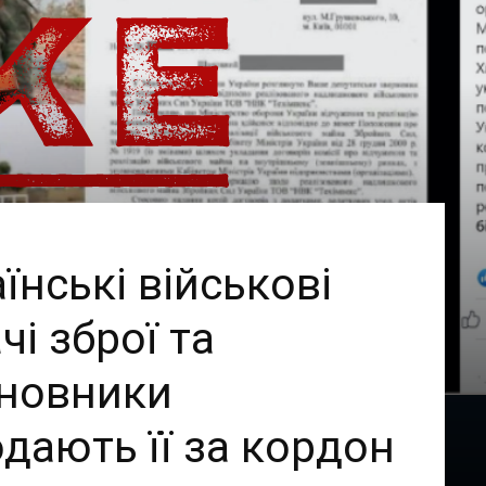
їнські військові
чі зброї та
иновники
дають її за кордон