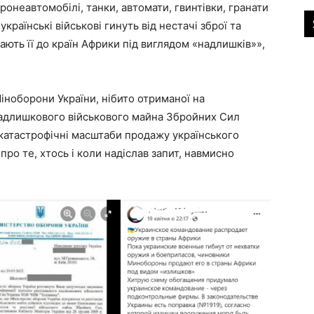
онеавтомобілі, танки, автомати, гвинтівки, гранати
країнські військові гинуть від нестачі зброї та
ють її до країн Африки під виглядом «надлишків»»,
Міноборони України, нібито отриманої на
надлишкового військового майна Збройних Сил
катастрофічні масштаби продажу українського
про те, хтось і коли надіслав запит, навмисно