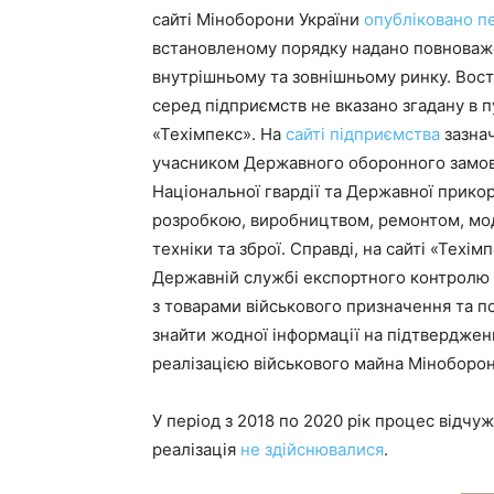
сайті Міноборони України
опубліковано п
встановленому порядку надано повноваже
внутрішньому та зовнішньому ринку. Вост
серед підприємств не вказано згадану в 
«Техімпекс». На
сайті підприємства
зазнач
учасником Державного оборонного замов
Національної гвардії та Державної прико
розробкою, виробництвом, ремонтом, моде
техніки та зброї. Справді, на сайті «Техі
Державній службі експортного контролю У
з товарами військового призначення та п
знайти жодної інформації на підтверджен
реалізацією військового майна Міноборон
У період з 2018 по 2020 рік процес відчу
реалізація
не здійснювалися
.