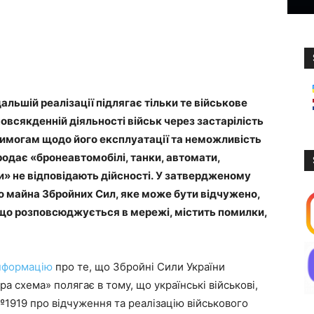
льшій реалізації підлягає тільки те військове
овсякденній діяльності військ через застарілість
вимогам щодо його експлуатації та неможливість
продає «бронеавтомобілі, танки, автомати,
ти» не відповідають дійсності. У затвердженому
о майна Збройних Сил, яке може бути відчужено,
 що розповсюджується в мережі, містить помилки,
нформацію
про те, що Збройні Сили України
а схема» полягає в тому, що українські військові,
1919 про відчуження та реалізацію військового