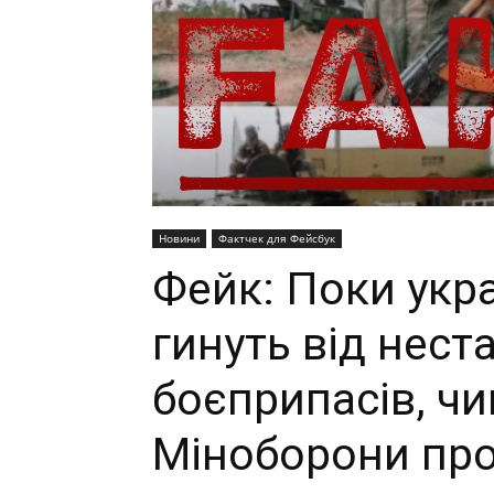
Новини
Фактчек для Фейсбук
Фейк: Поки укра
гинуть від неста
боєприпасів, ч
Міноборони про