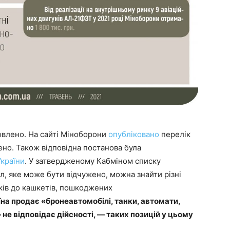
овлено. На сайті Міноборони
опубліковано
перелік
ено. Також відповідна постанова була
України
. У затвердженому Кабміном списку
, яке може бути відчужено, можна знайти різні
аків до кашкетів, пошкоджених
на продає «бронеавтомобілі, танки, автомати,
 не відповідає дійсності, — таких позицій у цьому