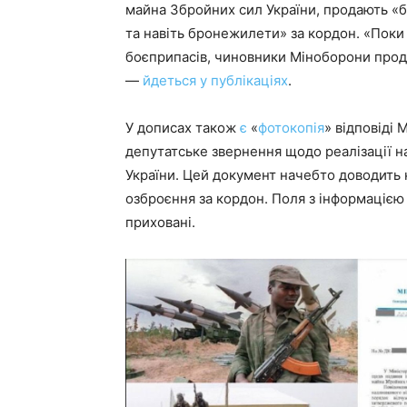
майна Збройних сил України, продають «бр
та навіть бронежилети» за кордон. «Поки у
боєприпасів, чиновники Міноборони прода
—
йдеться у публікаціях
.
У дописах також
є
«
фотокопія
» відповіді 
депутатське звернення щодо реалізації 
України. Цей документ начебто доводить 
озброєння за кордон. Поля з інформацією 
приховані.