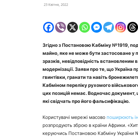
23 Квітня, 2022
Згідно з Постановою Кабміну №1919, пода
майно, яке не може бути застосоване у п
зразків, невідповідність встановленим 
модернізації. Заяви про те, що Україна 
гвинтівки, гранати та навіть бронежиле
Кабміном переліку рухомого військовог
цих позицій немає. Водночас документ,
які свідчать про його фальсифікацію.
Користувачі мережі масово
поширюють і
розпродують зброю в країни Африки. «Хитр
керуючись Постановою Кабміну України №