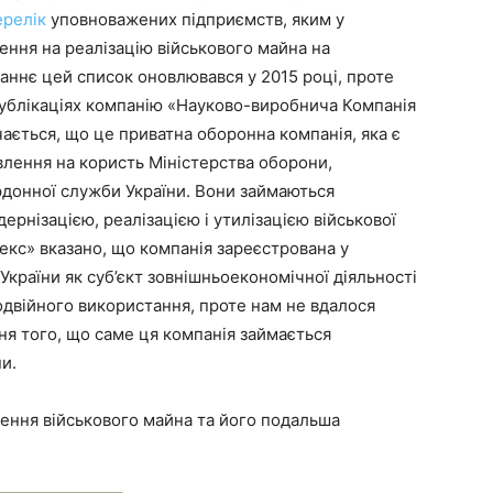
ерелік
уповноважених підприємств, яким у
ння на реалізацію військового майна на
аннє цей список оновлювався у 2015 році, проте
публікаціях компанію «Науково-виробнича Компанія
ається, що це приватна оборонна компанія, яка є
лення на користь Міністерства оборони,
рдонної служби України. Вони займаються
рнізацією, реалізацією і утилізацією військової
мпекс» вказано, що компанія зареєстрована у
країни як суб’єкт зовнішньоекономічної діяльності
одвійного використання, проте нам не вдалося
ня того, що саме ця компанія займається
и.
ження військового майна та його подальша