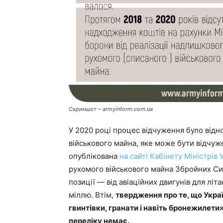
Скриншот – armyinform.com.ua
У 2020 році процес відчуження було відн
військового майна, яке може бути відчуж
опублікована
на сайті Кабінету Міністрів 
рухомого військового майна Збройних Сил
позиції — від авіаційних двигунів для літ
міллю. Втім,
твердження про те, що Украї
гвинтівки, гранати і навіть бронежилети»
переліку немає.