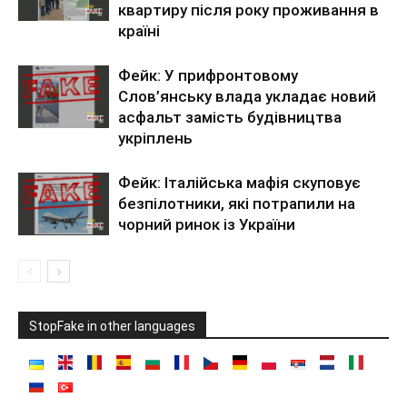
квартиру після року проживання в
країні
Фейк: У прифронтовому
Слов’янську влада укладає новий
асфальт замість будівництва
укріплень
Фейк: Італійська мафія скуповує
безпілотники, які потрапили на
чорний ринок із України
StopFake in other languages