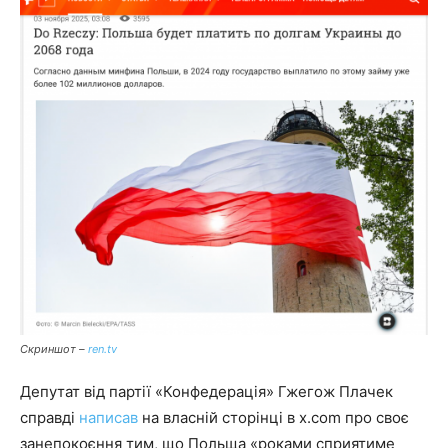
Скриншот –
ren.tv
Депутат від партії «Конфедерація» Гжегож Плачек
справді
написав
на власній сторінці в x.com про своє
занепокоєння тим, що Польща «роками сприятиме