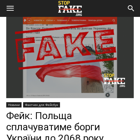
Новини
Фактчек для Фейсбук
Фейк: Польща
сплачуватиме борги
України до 2068 року