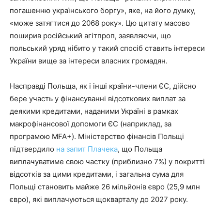
погашенню українського боргу», яке, на його думку,
«може затягтися до 2068 року». Цю цитату масово
поширив російський агітпроп, заявляючи, що
польський уряд нібито у такий спосіб ставить інтереси
України вище за інтереси власних громадян.
Насправді Польща, як і інші країни-члени ЄС, дійсно
бере участь у фінансуванні відсоткових виплат за
деякими кредитами, наданими Україні в рамках
макрофінансової допомоги ЄС (наприклад, за
програмою MFA+). Міністерство фінансів Польщі
підтвердило
на запит Плачека
, що Польща
виплачуватиме свою частку (приблизно 7%) у покритті
відсотків за цими кредитами, і загальна сума для
Польщі становить майже 26 мільйонів євро (25,9 млн
євро), які виплачуються щокварталу до 2027 року.