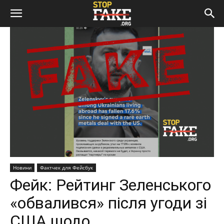
Новини
Фактчек для Фейсбук
Фейк: Рейтинг Зеленського
«обвалився» після угоди зі
США щодо