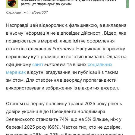
Скриншот – t.me/bear007
Насправді цей відеоролик є фальшивкою, а викладена
в ньому інформація не відповідає дійсності. Відео, яке
поширюється в мережі, лише імітує оформлення
сюжетів телеканалу
Euronews
. Наприклад, у правому
верхньому куті розміщено логотип компанії. Однак на
офіційному
сайті
Euronews
та в їхніх
соціальних
мережах
відсутні згадування чи публікації з таким
змістом. Для створення відеоряду пропагандисти
використовували зображення із відкритих джерел.
Станом на першу половину травня 2025 року рівень
довіри українців до Президента Володимира
Зеленського становить 74%, що на 5% більше, ніж у
березні 2025 року (69%). Частка тих, хто не довіряє,
знизилася з 28% до 22%, а баланс довіри та недовіри