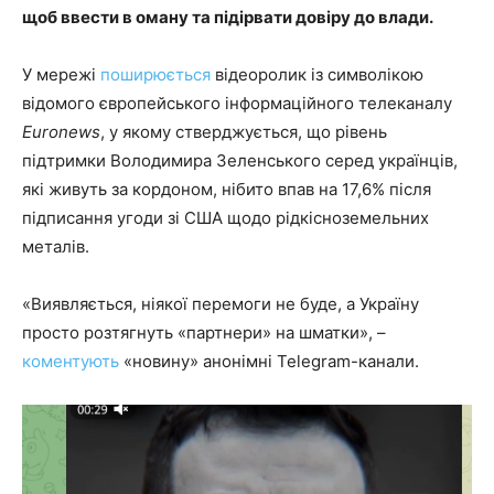
щоб ввести в оману та підірвати довіру до влади.
У мережі
поширюється
відеоролик із символікою
відомого європейського інформаційного телеканалу
Euronews
, у якому стверджується, що рівень
підтримки Володимира Зеленського серед українців,
які живуть за кордоном, нібито впав на 17,6% після
підписання угоди зі США щодо рідкісноземельних
металів.
«Виявляється, ніякої перемоги не буде, а Україну
просто розтягнуть «партнери» на шматки», –
коментують
«новину» анонімні Telegram-канали.