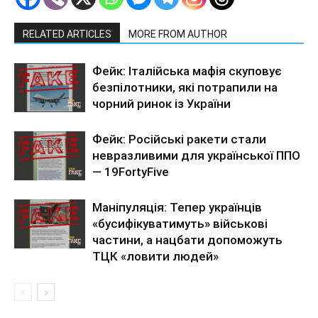
RELATED ARTICLES
MORE FROM AUTHOR
Фейк: Італійська мафія скуповує
безпілотники, які потрапили на
чорний ринок із України
Фейк: Російські ракети стали
невразливими для української ППО
— 19FortyFive
Маніпуляція: Тепер українців
«бусифікуватимуть» військові
частини, а нацбати допоможуть
ТЦК «ловити людей»