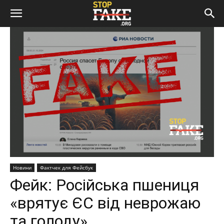
Новини
Фактчек для Фейсбук
Фейк: Російська пшениця
«врятує ЄС від неврожаю
та голоду»