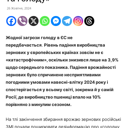
26 Жовтня, 2024
Жодної загрози
голоду
в ЄС не
передбачається
.
Рівень падіння виробництва
зернових у європейських країнах зовсім не є
«катастрофічним», оскільки знизився лише на 3,9%
щодо середнього показника. Падіння врожайності
зернових було спричинене несприятливими
погодними умовами навесні-влітку 2024 року і
спостерігається у всьому світі, зокрема й у самій
Росії, де виробництво пшениці впало на 10%
порівняно з минулим сезоном.
На тлі закінчення збирання врожаю зернових російські
ЗМІ почали поширювати дезінформацію про «голодну