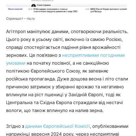
Скриншот – ria.ru
Агітпроп маніпулює даними, спотворюючи реальність.
Цього року в усьому світі, включно із самою Росією,
справді спостерігається падіння рівня врожайності
зернових. Це пов’язано з
несприятливими погодними
умовами
на початку посівної, а не санкційною
політикою Європейського Союзу, як запевняє
російська пропаганда. Дуже дощова весна і літо стали
причиною затримок у збиранні врожаю та негативно
вплинули на ріст пшениці у Західній Європі, тоді як
Центральна та Східна Європа страждали від нестачі
вологи, що також вплинуло на налив зерна.
Згідно з
даними Європейської Комісії
, опублікованими
наприкінці вересня 2024 року, через несприятливі