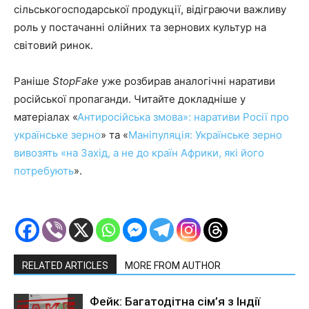
сільськогосподарської продукції, відіграючи важливу
роль у постачанні олійних та зернових культур на
світовий ринок.
Раніше
StopFake
уже розбирав аналогічні наративи
російської пропаганди. Читайте докладніше у
матеріалах «
Антиросійська змова»: наративи Росії про
українське зерно
» та «
Маніпуляція: Українське зерно
вивозять «на Захід, а не до країн Африки, які його
потребують
».
RELATED ARTICLES
MORE FROM AUTHOR
Фейк: Багатодітна сім’я з Індії