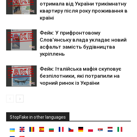
отримала від України трикімнатну
квартиру після року проживання в
країні
Фейк: У прифронтовому
Слов’янську влада укладає новий
асфальт замість будівництва
укріплень
Фейк: Італійська мафія скуповує
безпілотники, які потрапили на
чорний ринок із України
StopFake in other languages