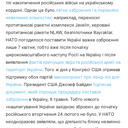
тлі накопичення російських військ на українському
кордоні. Однак це було
легке озброєння і в порівняно
невеликих кількостях
: наприклад, переносні
протитанкові ракетні комплекси Javelin, керовані
протитанкові ракети NLAW, безпілотники Bayraktar.
НАТО погодилося поставити Україні важке озброєння
лише 7 квітня, тобто вже після початку
широкомасштабного наступу Росії на Україну і після
виявлення
фактів кричущих звірств російської армії на
території України
. Того ж дня у Конгресі США отримав
підтримку обох партій
законопроєкт про ленд-ліз для
України
. Президент США Джозеф Байден
підписав
документ, який спрощує процедуру поставок
озброєння
в Україну, 9 травня. Тобто ніякого
«нашпигування України західною зброєю» до початку
російського вторгнення 24 лютого не було. У НАТО
неодноразово заявляли, що діяльність блоку незмінно