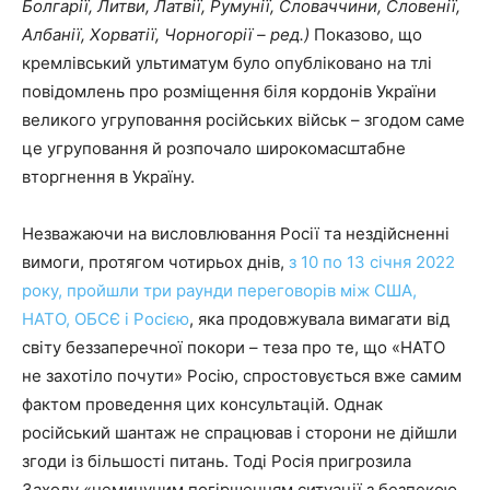
Болгарії, Литви, Латвії, Румунії, Словаччини, Словенії,
Албанії, Хорватії, Чорногорії – ред.)
Показово, що
кремлівський ультиматум було опубліковано на тлі
повідомлень про розміщення біля кордонів України
великого угруповання російських військ – згодом саме
це угруповання й розпочало широкомасштабне
вторгнення в Україну.
Незважаючи на висловлювання Росії та нездійсненні
вимоги, протягом чотирьох днів,
з 10 по 13 січня 2022
року, пройшли три раунди переговорів між США,
НАТО, ОБСЄ і Росією
, яка продовжувала вимагати від
світу беззаперечної покори – теза про те, що «НАТО
не захотіло почути» Росію, спростовується вже самим
фактом проведення цих консультацій. Однак
російський шантаж не спрацював і сторони не дійшли
згоди із більшості питань. Тоді Росія пригрозила
Заходу «неминучим погіршенням ситуації з безпекою