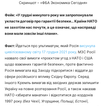
Скриншот – «ФБА Экономика Сегодня»
Фейк: «У грудні минулого року ми запропонували
укласти договір про гарантії безпеки… Країни НАТО
не захотіли нас почути, а це означає, що насправді
вони мали зовсім інші плани».
Факт:
Йдеться про ультиматум, який Росія
висунула
цивілізованому світу 17 грудня 2021 року
. МЗС Росії
назвало свої вимоги «проєктом угод з НАТО і США
щодо взаємних гарантій безпеки», проте фактично
Росія вимагала від Заходу підкоритися і віддати до
сфери російського впливу Східну Європу. Серед
іншого Кремль вимагав від західних держав залишити
Україну на повне розтерзання Росії, а також наказав
НАТО «збирати манатки» і відкотитися до кордонів
1997 року
(без Чехії, Угорщини, Польщі, Естонії,