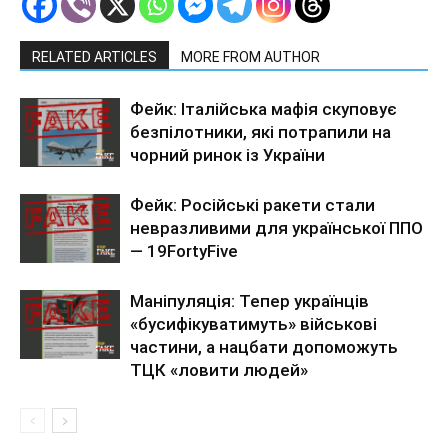
RELATED ARTICLES
MORE FROM AUTHOR
Фейк: Італійська мафія скуповує
безпілотники, які потрапили на
чорний ринок із України
Фейк: Російські ракети стали
невразливими для української ППО
— 19FortyFive
Маніпуляція: Тепер українців
«бусифікуватимуть» військові
частини, а нацбати допоможуть
ТЦК «ловити людей»