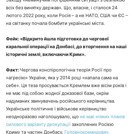
всіх без винятку держав». Що, власне, і сталося 24
лютого 2022 року, коли Росія – а не НАТО, США чи ЄС –
на світанку почала бомбити українські міста.
Фейк: «Відкрито йшла підготовка до чергової
каральної операції на Донбасі, до вторгнення на наші
історичні землі, включаючи Крим».
Факт:
Чергова конспірологічна теорія Росії про
«агресію» України, яка у 2014 році «напала сама на
себе». Ця теза просувається Кремлем вже вісім років і
не має під собою жодної доказової бази, окрім
надуманих звинувачень російського керівництва.
Українське політичне і військове керівництво
неодноразово наголошувало, що
не має ніяких планів
силового варіанту деокупації
захоплених Росією
Криму та частин Донбасу.
Головнокомандувач