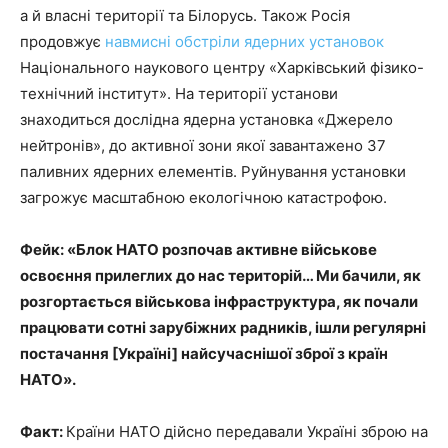
а й власні території та Білорусь. Також Росія
продовжує
навмисні обстріли ядерних установок
Національного наукового центру «Харківський фізико-
технічний інститут». На території установи
знаходиться дослідна ядерна установка «Джерело
нейтронів», до активної зони якої завантажено 37
паливних ядерних елементів. Руйнування установки
загрожує масштабною екологічною катастрофою.
Фейк: «Блок НАТО розпочав активне військове
освоєння прилеглих до нас територій… Ми бачили, як
розгортається військова інфраструктура, як почали
працювати сотні зарубіжних радників, ішли регулярні
постачання [Україні] найсучаснішої зброї з країн
НАТО».
Факт:
Країни НАТО дійсно передавали Україні зброю на