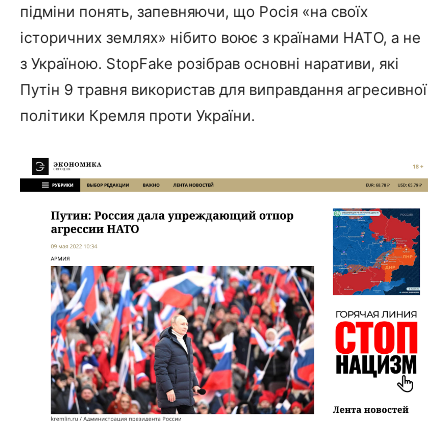
підміни понять, запевняючи, що Росія «на своїх
історичних землях» нібито воює з країнами НАТО, а не
з Україною. StopFake розібрав основні наративи, які
Путін 9 травня використав для виправдання агресивної
політики Кремля проти України.