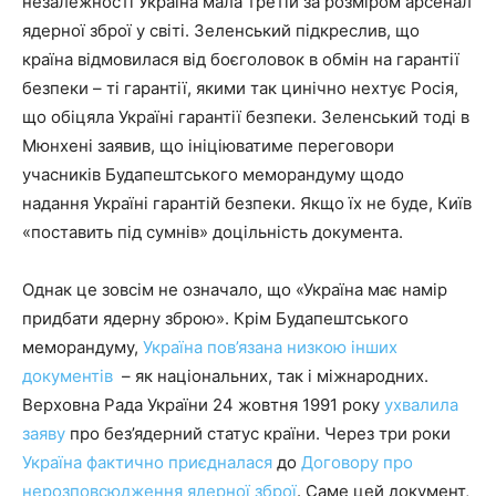
незалежності Україна мала третій за розміром арсенал
ядерної зброї у світі. Зеленський підкреслив, що
країна відмовилася від боєголовок в обмін на гарантії
безпеки – ті гарантії, якими так цинічно нехтує Росія,
що обіцяла Україні гарантії безпеки. Зеленський тоді в
Мюнхені заявив, що ініціюватиме переговори
учасників Будапештського меморандуму щодо
надання Україні гарантій безпеки. Якщо їх не буде, Київ
«поставить під сумнів» доцільність документа.
Однак це зовсім не означало, що «Україна має намір
придбати ядерну зброю». Крім Будапештського
меморандуму,
Україна пов’язана низкою інших
документів
– як національних, так і міжнародних.
Верховна Рада України 24 жовтня 1991 року
ухвалила
заяву
про без’ядерний статус країни. Через три роки
Україна фактично приєдналася
до
Договору про
нерозповсюдження ядерної зброї
. Саме цей документ,