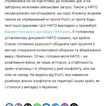
спрямована не на підготовку до бойових дій, а на
заборону можливих військових загроз. Також у НАТО
неодноразово наголошували, що курс Альянсу жодним
чином не спрямований ні проти Росії, ні проти будь-
якої іншої держави. Цілі НАТО викладені у преамбулі
Вашингтонського договору 1949 року
. У головному
установчому документі НАТО сказано, що країни
Союзу «сповнені рішучості об’єднати свої зусилля з
метою створення колективної оборони та збереження
миру і безпеки». Отже, головна місія НАТО – не
розв’язання війни, як пише агітпроп, а стабільність
країн-учасниць і їх оборона у разі конфлікту, але аж
ніяк не напад. На відміну від Росії, яка навмисне
розв’язує воєнні конфлікти на території інших країн, як
і сталося у випадку з Україною.