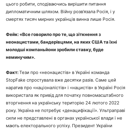
цього робити, сподіваючись вирішити питання
дипломатичним шляхом. Війну розв’язала Росія, і у
смертях тисяч мирних українців винна лише Росія.
Фейк: «Все говорило про те, що зіткнення з
неонацистами, бандерівцями, на яких США та їхні
молодші компаньйони зробили ставку, буде
неминучим».
Факт:
Тези про «неонацистів» в Україні команда
StopFake спростувала вже десятки разів. Саме цей
наратив про «націоналістів» і «нацистів» в Україні Росія
використала як привід для початку повномасштабного
вторгнення на українську територію 24 лютого 2022
року. Україна не потребує «денацифікації». Ультраправі
сили не представлені в органах української влади і не
мають електорального успіху. Президент України