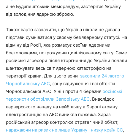
а не Будапештський меморандум, застерігає Україну
від володіння ядерною зброєю.
Також варто зазначити, що Україна ніколи не давала
підстави сумніватися у своєму без’ядерному статусі. На
відміну від Росії, яка розмахує своїми ядерними
боєголовками, погрожуючи цивілізованому світу. Саме
російські агресори після вторгнення до України почали
шантажувати весь світ ядерною катастрофою на
території країни. Для цього вони
захопили 24 лютого
Чорнобильську АЕС
, зону відчуження і всі об’єкти
Чорнобильської АЕС. У ніч проти 4 березня
російські
терористи обстріляли Запорізьку АЕС
. Внаслідок
варварського нападу на найбільшу в Європі атомну
електростанцію на АЕС виникла пожежа. Зараз
російський агресор контролює стратегічний об’єкт,
наражаючи на ризик не лише Україну і низку країн ЄС
,