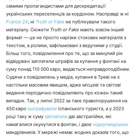
самими пропагандистами для дискредитації
українських переселенців за кордоном. Насправді ж ні
France 24
, ні
Truth or Fake
не публікували такого
матеріалу. Сюжети
Truth or Fake
мають зовсім інший
формат — це не просто нарізки стокових матеріалів з
текстом, а ролики, зафільмовані з ведучими у студії.
Більш того, повідомлення про те, що за минулий рік
відвідувачі заплатили штрафів за купання у фонтані на
суму понад 110 000 євро, видається неправдоподібним.
Судячи з повідомлень у медіа, купання в Треві не є
настільки масовим явищем, адже місцеві та світові
видання періодично повідомляють про кожен такий
випадок. Так, у липні 2022 за таке правопорушення на
450 євро
оштрафували
іспанського туриста, а у 2023
році таку ж суму
заплатили
дві австралійки, які
намагалися окунутися в фонтан, і двоє
нідерландських
мандрівників. У мережі немає жодних доказів того, що