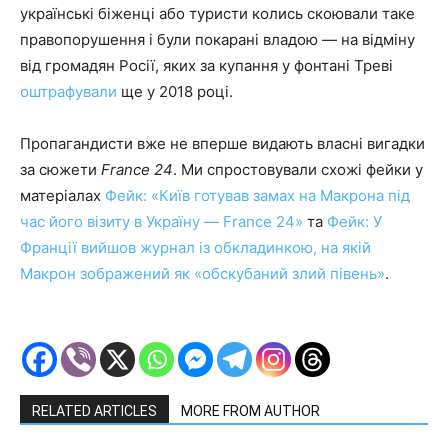
українські біженці або туристи колись скоювали таке
правопорушення і були покарані владою — на відміну
від громадян Росії, яких за купання у фонтані Треві
оштрафували
ще у 2018 році.
Пропагандисти вже не вперше видають власні вигадки
за сюжети
France 24
. Ми спростовували схожі фейки у
матеріалах
Фейк: «Київ готував замах на Макрона під
час його візиту в Україну — France 24»
та
Фейк: У
Франції вийшов журнал із обкладинкою, на якій
Макрон зображений як «обскубаний злий півень»
.
RELATED ARTICLES
MORE FROM AUTHOR