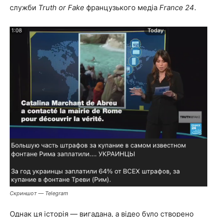
служби
Truth or Fake
французького медіа
France 24
.
Скриншот — Telegram
Однак ця історія — вигадана, а відео було створено