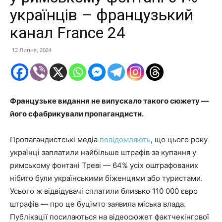
українців – французький
канал France 24
12 Липня, 2024
Французьке видання не випускало такого сюжету —
його сфабрикували пропагандисти.
Пропагандистські медіа
повідомляють
, що цього року
українці заплатили найбільше штрафів за купання у
римському фонтані Треві — 64% усіх оштрафованих
нібито були українськими біженцями або туристами.
Усього ж відвідувачі сплатили близько 110 000 євро
штрафів — про це буцімто заявила міська влада.
Публікації посилаються на відеосюжет фактчекінгової