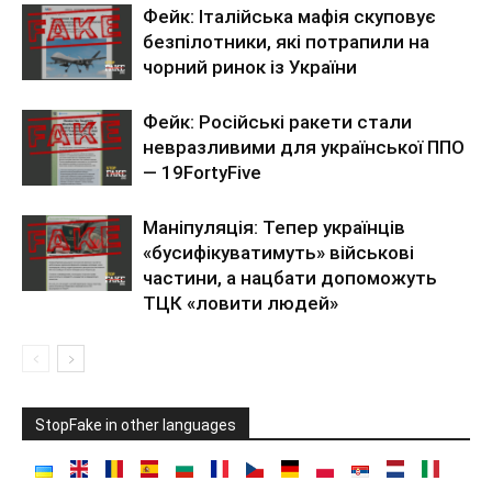
Фейк: Італійська мафія скуповує
безпілотники, які потрапили на
чорний ринок із України
Фейк: Російські ракети стали
невразливими для української ППО
— 19FortyFive
Маніпуляція: Тепер українців
«бусифікуватимуть» військові
частини, а нацбати допоможуть
ТЦК «ловити людей»
StopFake in other languages