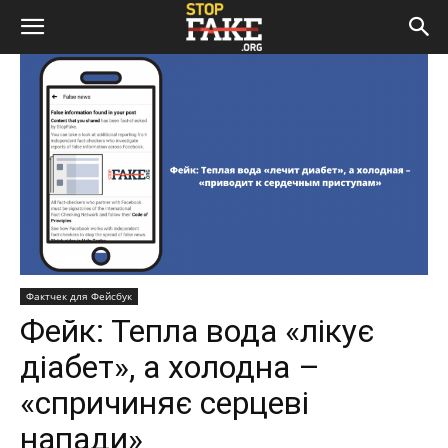
Фактчек для Фейсбук
Фейк: Тепла вода «лікує
діабет», а холодна –
«спричиняє серцеві
напади»