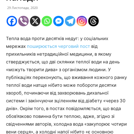
29 Листопада, 2020
Тепла вода проти десятків недуг: у соціальних
мережах
поширюється черговий пост
від
прихильників нетрадиційної медицини, в якому
стверджується, що дві склянки теплої води на день
«можуть творити дива» з організмом людини. У
публікаціях переконують, що вживання кожного ранку
теплої води натще нібито може побороти десятки
хвороб, починаючи від захворювань дихальної
системи і закінчуючи зціленням від діабету «через 30
днів». Окрім того, в постах повідомляється, що вода
обов’язково повинна бути теплою, адже, згідно зі
свідченнями авторів, холодна вода «закупорює чотири
вени серця», а холодні напої нібито «є основною