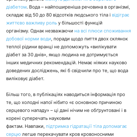
діабетом
. Вода – найпоширеніша речовина в організмі,
складає від 50 до 80 відсотків людського тіла і
відіграє
життєво важливу роль
у більшості функцій
організму. Однак незважаючи
на всі плюси споживання
добової норми води
, поради щодо пиття двох склянок
теплої рідини вранці не допоможуть «вилікувати
діабет за 30 днів», якщо людина не дотримується
інших медичних рекомендацій. Немає ніяких науково
доведених досліджень, які б свідчили про те, що вода
виліковує діабет.
Більш того, в публікаціях наводиться інформація про
те, що холодні напої нібито «є основною причиною
серцевого нападу» – ці дані нічим не обґрунтовані і в
корені суперечать науковим
фактам. Навпаки,
підтримка гідратації тіла допомагає
серцю
легше перекачувати кров кровоносними