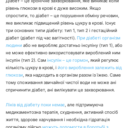
Діабет – це хронічне захворювання, яке виникає коли
рівень глюкози в крові є дуже високим. Якщо
спростити, то діабет – це порушення обміну речовин,
яке викликає підвищений рівень цукру в крові. Існує
три основних типи діабету: тип 1, тип 2 і гестаційний
діабет (діабет під час вагітності).
При діабеті організм
людини
або не виробляє достатньо інсуліну (тип 1), або
не може ефективно використовувати вироблений ним
інсулін (тип 2). Сам
інсулін – це гормон
, який регулює
кількість цукру в крові, і
його вироблення залежить від
глюкози
, яка надходить в організм разом із їжею. Саме
тому споживання звичайної чистої води не може ані
спричинити діабет, ані вилікувати це захворювання.
Ліків від діабету поки немає
, але підтримуюча
медикаментозна терапія, схуднення, активний спосіб
життя, здорове харчування і необхідна гідратація
організму дійсно
можуть допомогти в боротьбі з