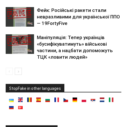
Фейк: Російські ракети стали
невразливими для української ППО
— 19FortyFive
Маніпуляція: Тепер українців
«бусифікуватимуть» військові
частини, а нацбати допоможуть
ТЦК «ловити людей»
StopFake in other languages