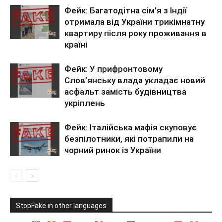
Фейк: Багатодітна сім’я з Індії
отримала від України трикімнатну
квартиру після року проживання в
країні
Фейк: У прифронтовому
Слов’янську влада укладає новий
асфальт замість будівництва
укріплень
Фейк: Італійська мафія скуповує
безпілотники, які потрапили на
чорний ринок із України
StopFake in other languages