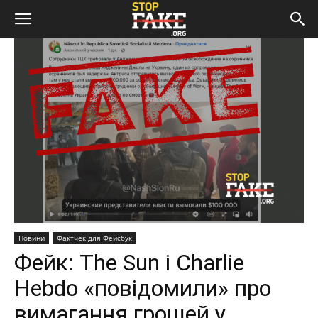
Новини
Фактчек для Фейсбук
Фейк: The Sun і Charlie
Hebdo «повідомили» про
вимагання грошей у