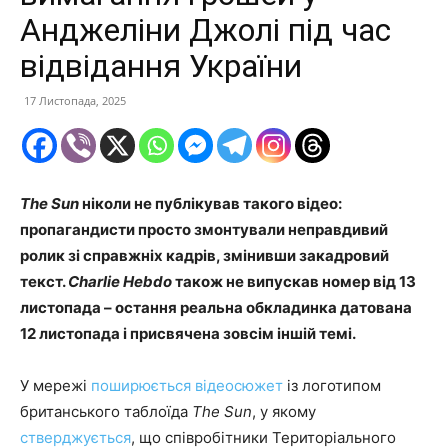
Анджеліни Джолі під час
відвідання України
17 Листопада, 2025
The Sun
ніколи не публікував такого відео:
пропагандисти просто змонтували неправдивий
ролик зі справжніх кадрів, змінивши закадровий
текст.
Charlie Hebdo
також не випускав номер від 13
листопада – остання реальна обкладинка датована
12 листопада і присвячена зовсім іншій темі.
У мережі
поширюється
відеосюжет
із логотипом
британського таблоїда
The Sun
, у якому
стверджується
, що співробітники Територіального