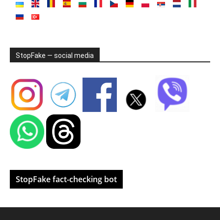
StopFake — social media
StopFake fact-checking bot