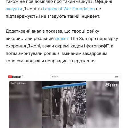
також не повідомляло про такий «викуп». Офіційні
акаунти
Джолі та
Legacy of War Foundation
не
підтверджують і не згадують такий інцидент.
Додатковий аналіз показав, що творці фейку
використали реальний
сюжет
The Sun про перевірку
охоронця Джолі, взяли окремі кадри і фотографії, а
потім змонтували ролик зі зміненим закадровим
голосом, додавши неправдиві твердження.