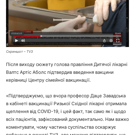
Скриншот – TV3
Після виходу сюжету голова правління Дитячої лікарні
Валтс Артіс Аболс підтвердив введення вакцини
керівниці Центру сімейної вакцинації.
«Підтверджуємо, що вчора професор Даце Завадська
в кабінеті вакцинації Ризької Східної лікарні отримала
щеплення від COVID-19, і цей факт, так само як і щодо
всіх пацієнтів, зафіксований документально. Нам важко
коментувати, чому частина суспільства оскаржує
побачене в сюжеті TV3, але можемо підтвердити, що