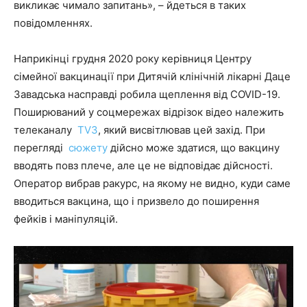
викликає чимало запитань», – йдеться в таких
повідомленнях.
Наприкінці грудня 2020 року керівниця Центру
сімейної вакцинації при Дитячій клінічній лікарні Даце
Завадська насправді робила щеплення від COVID-19.
Поширюваний у соцмережах відрізок відео належить
телеканалу
TV3
, який висвітлював цей захід. При
перегляді
сюжету
дійсно може здатися, що вакцину
вводять повз плече, але це не відповідає дійсності.
Оператор вибрав ракурс, на якому не видно, куди саме
вводиться вакцина, що і призвело до поширення
фейків і маніпуляцій.