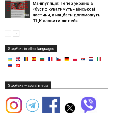
Маніпуляція: Тепер українців
«бусифікуватимуть» військові
частини, а нацбати допоможуть
ТЦК «ловити людей»
StopFake in other languages
StopFake — social media