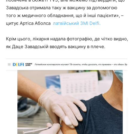
Завадська отримала таку ж вакцину за допомогою
того ж медичного обладнання, що й інші пацієнти», –
цитує Артіса Аболса
латвійський ЗМІ Delfі.
Крім цього, лікарня надала фотографію, де чітко видно,
як Даце Завадській вводять вакцину в плече.