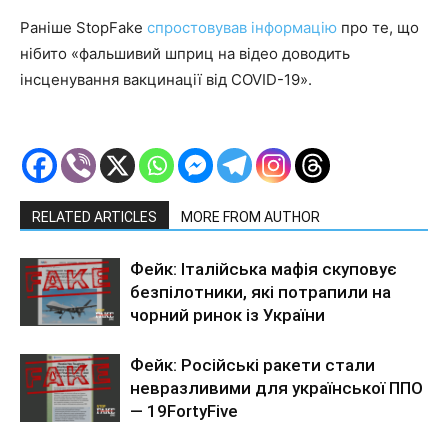
Раніше StopFake
спростовував інформацію
про те, що
нібито «фальшивий шприц на відео доводить
інсценування вакцинації від COVID-19».
RELATED ARTICLES
MORE FROM AUTHOR
Фейк: Італійська мафія скуповує
безпілотники, які потрапили на
чорний ринок із України
Фейк: Російські ракети стали
невразливими для української ППО
— 19FortyFive