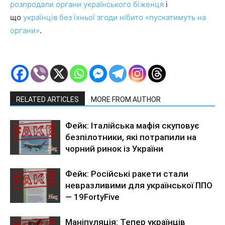
розпродали органи українського біженця
і
що
українців без їхньої згоди нібито «пускатимуть на
органи»
.
RELATED ARTICLES
MORE FROM AUTHOR
Фейк: Італійська мафія скуповує
безпілотники, які потрапили на
чорний ринок із України
Фейк: Російські ракети стали
невразливими для української ППО
— 19FortyFive
Маніпуляція: Тепер українців