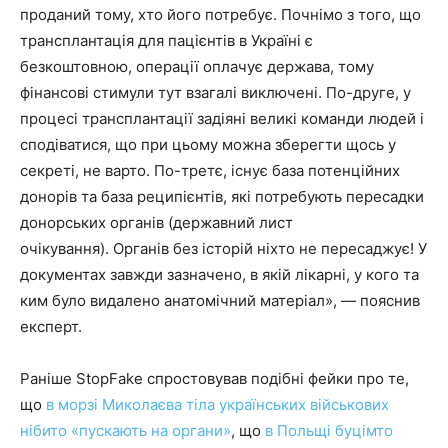
проданий тому, хто його потребує. Почнімо з того, що
трансплантація для пацієнтів в Україні є
безкоштовною, операції оплачує держава, тому
фінансові стимули тут взагалі виключені. По-друге, у
процесі трансплантації задіяні великі команди людей і
сподіватися, що при цьому можна зберегти щось у
секреті, не варто. По-третє, існує база потенційних
донорів та база реципієнтів, які потребують пересадки
донорських органів (державний лист
очікування). Органів без історій ніхто не пересаджує! У
документах завжди зазначено, в якій лікарні, у кого та
ким було видалено анатомічний матеріал», — пояснив
експерт.
Раніше StopFake спростовував подібні фейки про те,
що
в морзі Миколаєва тіла українських військових
нібито «пускають на органи»
, що
в Польщі буцімто