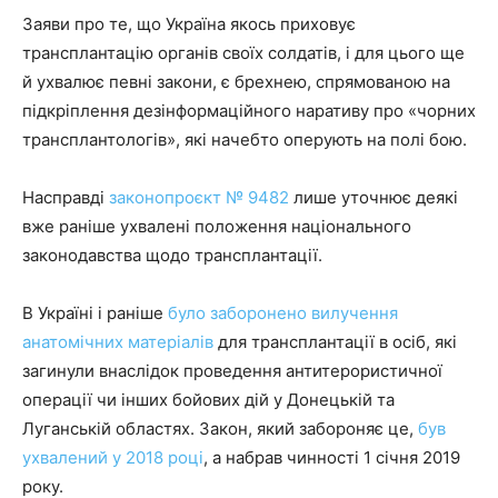
Заяви про те, що Україна якось приховує
трансплантацію органів своїх солдатів, і для цього ще
й ухвалює певні закони, є брехнею, спрямованою на
підкріплення дезінформаційного наративу про «чорних
трансплантологів», які начебто оперують на полі бою.
Насправді
законопроєкт № 9482
лише уточнює деякі
вже раніше ухвалені положення національного
законодавства щодо трансплантації.
В Україні і раніше
було заборонено вилучення
анатомічних матеріалів
для трансплантації в осіб, які
загинули внаслідок проведення антитерористичної
операції чи інших бойових дій у Донецькій та
Луганській областях. Закон, який забороняє це,
був
ухвалений у 2018 році
, а набрав чинності 1 січня 2019
року.