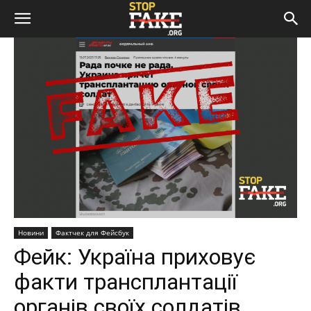
Новини
Фактчек для Фейсбук
Фейк: Україна приховує
факти трансплантації
органів своїх солдатів