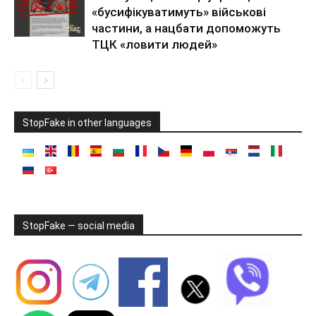
«бусифікуватимуть» військові
частини, а нацбати допоможуть
ТЦК «ловити людей»
StopFake in other languages
StopFake — social media