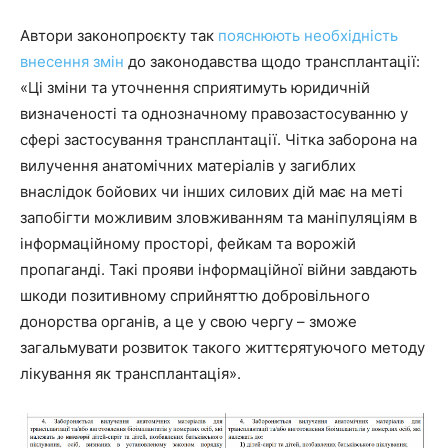
Автори законопроєкту так
пояснюють необхідність
внесення змін
до законодавства щодо трансплантації:
«Ці зміни та уточнення сприятимуть юридичній
визначеності та однозначному правозастосуванню у
сфері застосування трансплантації. Чітка заборона на
вилучення анатомічних матеріалів у загиблих
внаслідок бойових чи інших силових дій має на меті
запобігти можливим зловживанням та маніпуляціям в
інформаційному просторі, фейкам та ворожій
пропаганді. Такі прояви інформаційної війни завдають
шкоди позитивному сприйняттю добровільного
донорства органів, а це у свою чергу – зможе
загальмувати розвиток такого життєрятуючого методу
лікування як трансплантація».