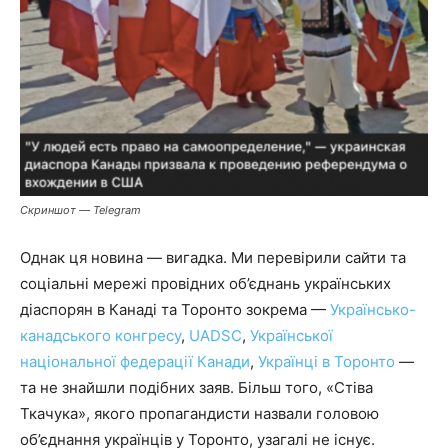
Скриншот — Telegram
Однак ця новина — вигадка. Ми перевірили сайти та
соціальні мережі провідних об’єднань українських
діаспорян в Канаді та Торонто зокрема —
Українсько-
канадського конгресу
,
UADSC
,
Української
національної федерації Канади
,
Українці в Торонто
—
та не знайшли подібних заяв. Більш того, «Стіва
Ткачука», якого пропагандисти назвали головою
об’єднання українців у Торонто, узагалі не існує.