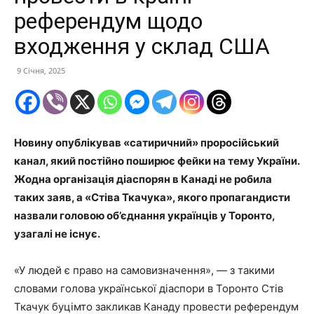
референдум щодо
входження у склад США
9 Січня, 2025
Новину опублікував «сатиричний» проросійський
канал, який постійно поширює фейки на тему України.
Жодна організація діаспорян в Канаді не робила
таких заяв, а «Стіва Ткачука», якого пропагандисти
назвали головою об’єднання українців у Торонто,
узагалі не існує.
«У людей є право на самовизначення», — з такими
словами голова української діаспори в Торонто Стів
Ткачук буцімто закликав Канаду провести референдум