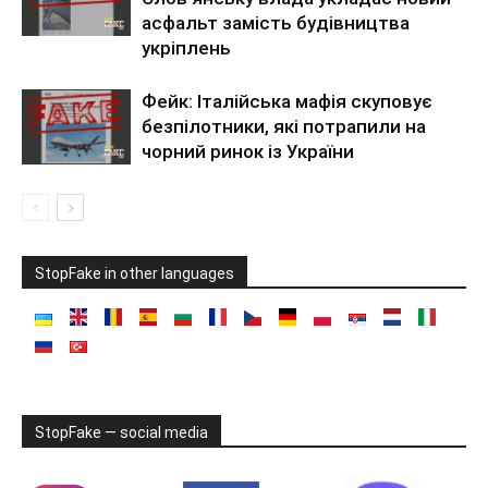
асфальт замість будівництва
укріплень
Фейк: Італійська мафія скуповує
безпілотники, які потрапили на
чорний ринок із України
StopFake in other languages
StopFake — social media