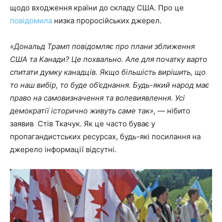
щодо входження країни до складу США. Про це
повідомила
низка проросійських джерел.
«Дональд Трамп повідомляє про плани зближення
США та Канади? Це похвально. Але для початку варто
спитати думку канадців. Якщо більшість вирішить, що
то наш вибір, то буде об’єднання. Будь-який народ має
право на самовизначення та волевиявлення. Усі
демократії історично живуть саме так»,
— нібито
заявив Стів Ткачук. Як це часто буває у
пропагандистських ресурсах, будь-які посилання на
джерело інформації відсутні.