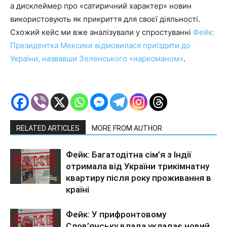
а дисклеймер про «сатиричний характер» новин
використовують як прикриття для своєї діяльності.
Схожий кейс ми вже аналізували у спростуванні
Фейк:
Президентка Мексики відмовилася приїздити до
України, назвавши Зеленського «наркоманом»
.
RELATED ARTICLES
MORE FROM AUTHOR
Фейк: Багатодітна сім’я з Індії
отримала від України трикімнатну
квартиру після року проживання в
країні
Фейк: У прифронтовому
Слов’янську влада укладає новий