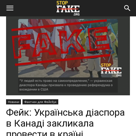
Новини
Фактчек для Фейсбук
Фейк: Українська діаспора
в Канаді закликала
провести в країні