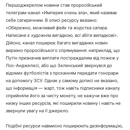
Першоджерелом новини став проросійський
телеграм-канал «Империя очень зла», який називає
себе сатиричним. В описі ресурсу вказано:
«Обережно, можливий фейк та жорстка сатира.
Написане є художнім вигадкою, всі збіги випадкові»
.
Дійсно, канал поширює багато вигаданих новин
виразно проросійського спрямування: наприклад, що
Путін призначив виплати постраждалим від пожеж у
Лос-Анджелесі, або що Зеленський звернувся до
відомих футболістів з проханням передати гонорари
на допомогу ЗСУ. Однак у самому дописі не вказано,
що інформація — жарт, тож навіть підписники каналу
сприйняли його за чисту монету, не кажучи вже про
низку інших ресурсів, які поширили новину і навіть не
звернули увагу на її джерело.
Подібні ресурси навмисно поширюють дезінформацію,