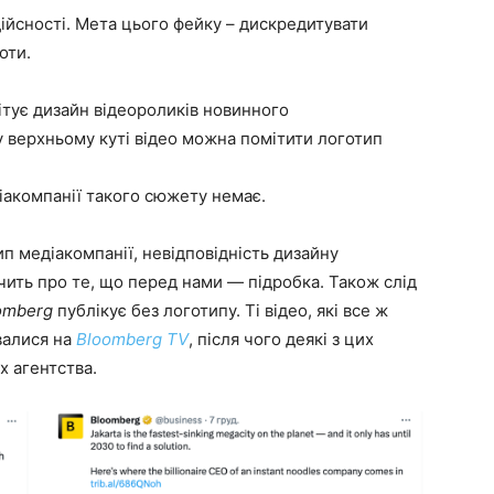
дійсності. Мета цього фейку – дискредитувати
ноти.
ітує дизайн відеороликів новинного
у верхньому куті відео можна помітити логотип
акомпанії такого сюжету немає.
 медіакомпанії, невідповідність дизайну
дчить про те, що перед нами — підробка. Також слід
omberg
публікує без логотипу. Ті відео, які все ж
валися на
Bloomberg TV
, після чого деякі з цих
х агентства.