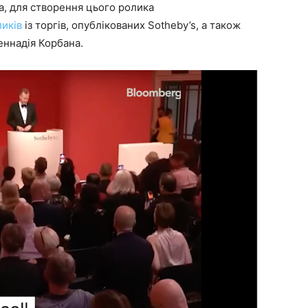
а, для створення цього ролика
ликів
із торгів, опублікованих Sotheby’s, а також
еннадія Корбана.