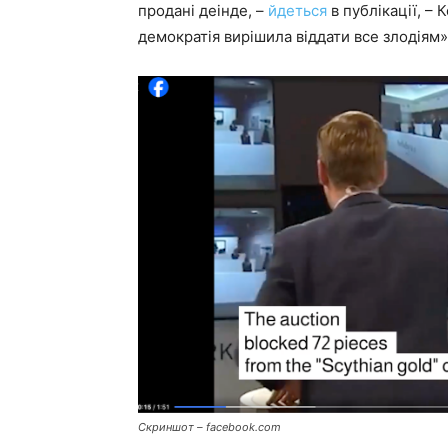
продані деінде, –
йдеться
в публікації, –
демократія вирішила віддати все злодіям»
Скриншот – facebook.com