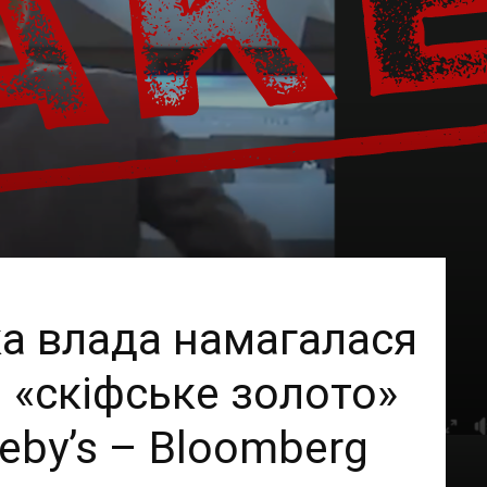
ка влада намагалася
 «скіфське золото»
heby’s – Bloomberg