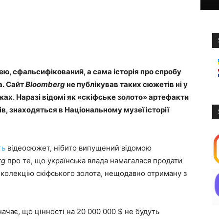
, сфальсифікований, а сама історія про спробу
а. Сайт
Bloomberg
не публікував таких сюжетів ні у
ежах. Наразі відомі як «скіфське золото» артефакти
ів, знаходяться в Національному музеї історії
ть
відеосюжет, нібито випущений відомою
rg
про те, що українська влада намагалася продати
 колекцію скіфського золота, нещодавно отриману з
начає, що цінності на 20 000 000 $ не будуть