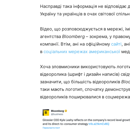
Насправді така інформація не відповідає 
Україну та українців в очах світової спіль
Відео, що розповсюджується в мережі, ім
агентства
Bloomberg
– зокрема, у правом
компанії. Втім, ані на офіційному
сайті
, ані
в
соціальних
мережах
американської
меді
Хоча зловмисники використовують логотип
відеоролика (шрифт і дизайн написів) сві
зазначити, що більшість відеороликів
Blo
таки мають логотип, спочатку демонстру
відеороликів поширювалися в соцмережа