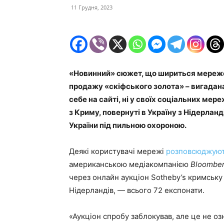
11 Грудня, 2023
«Новинний» сюжет, що шириться мережею
продажу «скіфського золота» – вигадан
себе на сайті, ні у своїх соціальних мер
з Криму, повернуті в Україну з Нідерланд
України під пильною охороною.
Деякі користувачі мережі
розповсюджую
американською медіакомпанією
Bloombe
через онлайн аукціон Sotheby’s кримську
Нідерландів, — всього 72 експонати.
«Аукціон спробу заблокував, але це не оз