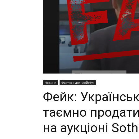
Новини
Фактчек для Фейсбук
Фейк: Українсь
таємно продати
на аукціоні Sot