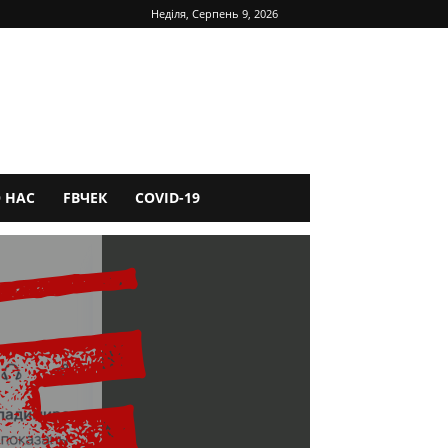
Неділя, Серпень 9, 2026
 НАС
FBЧЕК
COVID-19