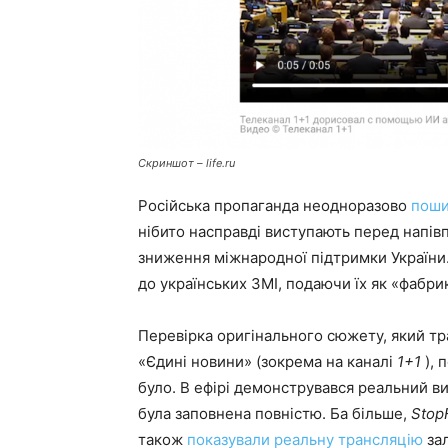
Скриншот – life.ru
Російська пропаганда неодноразово
поши
нібито насправді виступають перед напі
зниження міжнародної підтримки України. 
до українських ЗМІ, подаючи їх як «фабри
Перевірка оригінального сюжету, який т
«Єдині новини» (зокрема на каналі
1+1
), 
було. В ефірі демонструвався реальний виг
була заповнена повністю. Ба більше,
Stop
також
показували реальну трансляцію
зал