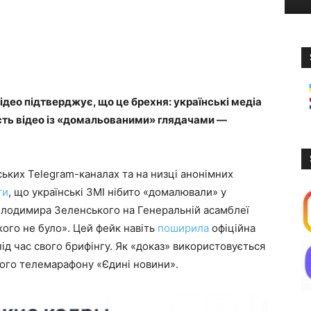
відео підтверджує, що це брехня: українські медіа
сть відео із «домальованими» глядачами —
ських Telegram-каналах та на низці анонімних
ти
, що українські ЗМІ нібито «домалювали» у
Володимира Зеленського на Генеральній асамблеї
кого не було». Цей фейк навіть
поширила
офіційна
ід час свого брифінгу. Як «доказ» використовується
ького телемарафону «Єдині новини».