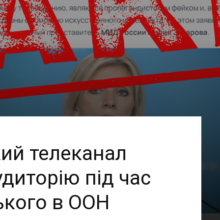
кий телеканал
диторію під час
ького в ООН