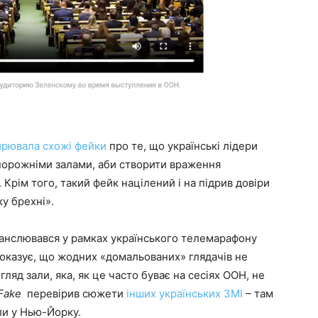
рювала схожі фейки
про те, що українські лідери
впорожніми залами, аби створити враження
Крім того, такий фейк націлений і на підрив довіри
ку брехні».
ранслювався у рамках українського телемарафону
показує, що жодних «домальованих» глядачів не
ляд зали, яка, як це часто буває на сесіях ООН, не
Fake
перевірив сюжети
інших українських ЗМІ
– там
и у Нью-Йорку.