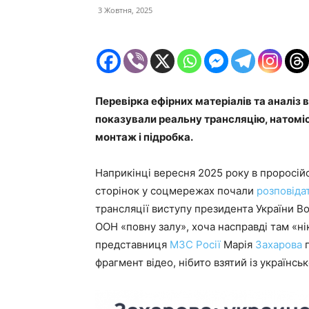
3 Жовтня, 2025
Перевірка ефірних матеріалів та аналіз 
показували реальну трансляцію, натомі
монтаж і підробка.
Наприкінці вересня 2025 року в проросій
сторінок у соцмережах почали
розповіда
трансляції виступу президента України 
ООН «повну залу», хоча насправді там «ні
представниця
МЗС Росії
Марія
Захарова
п
фрагмент відео, нібито взятий із українс