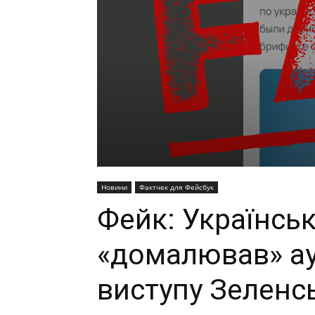
Новини
Фактчек для Фейсбук
Фейк: Українсь
«домалював» ау
виступу Зеленс