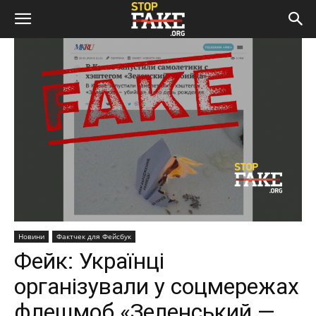
Новини
Фактчек для Фейсбук
Фейк: Українці
організували у соцмережах
флешмоб «Зеленський —