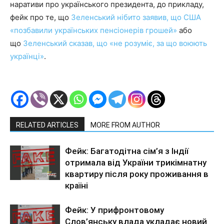
наративи про українського президента, до прикладу,
фейк про те, що
Зеленський нібито заявив, що США
«позбавили українських пенсіонерів грошей»
або
що
Зеленський сказав, що «не розуміє, за що воюють
українці»
.
RELATED ARTICLES
MORE FROM AUTHOR
Фейк: Багатодітна сім’я з Індії
отримала від України трикімнатну
квартиру після року проживання в
країні
Фейк: У прифронтовому
Слов’янську влада укладає новий