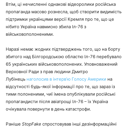
Втім, ці нечисленні однакові відеоролики російська
пропаганда масово рознесла, щоб створити видимість
підтримки українцями версії Кремля про те, що це
нібито Україна навмисно збила Іл-76 з
військовополоненими.
Наразі немає жодних підтверджень того, що на борту
збитого над Білгородською областю Іл-76 перебувало
65 українських військовополонених. Уповноважений
Верховної Ради з прав людини Дмитро
Лубінець
наголосив в інтерв’ю Голосу Америки
на
відсутності будь-якої інформації про те, що зараз із
тими полоненими, чиї імена опублікували російські
пропагандисти після авіатрощі Іл-76 – їх Україна
очікувала повернути в день катастрофи.
Раніше
StopFake
спростовував інші дезінформаційні