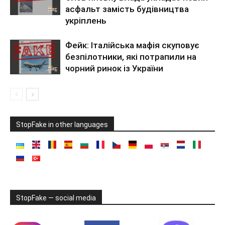
асфальт замість будівництва
укріплень
Фейк: Італійська мафія скуповує
безпілотники, які потрапили на
чорний ринок із України
StopFake in other languages
StopFake — social media