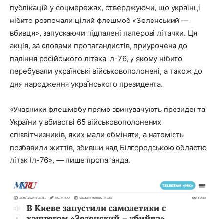
публікацій у соцмережах, стверджуючи, що українці
нібито розпочали цілий флешмоб «Зеленський —
вбивця», запускаючи підпалені паперові літачки. Ця
акція, за словами пропагандистів, приурочена до
падіння російського літака Іл-76, у якому нібито
перебували українські військовополонені, а також до
дня народження українського президента.
«Учасники флешмобу прямо звинувачують президента
України у вбивстві 65 військовополонених
співвітчизників, яких мали обміняти, а натомість
позбавили життів, збивши над Білгородською областю
літак Іл-76», — пише пропаганда.