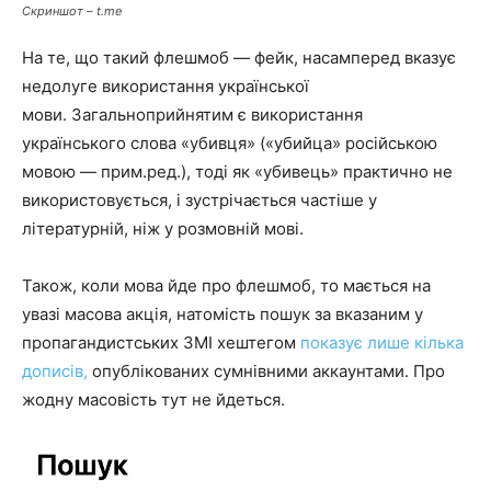
Скриншот – t.me
На те, що такий флешмоб — фейк, насамперед вказує
недолуге використання української
мови. Загальноприйнятим є використання
українського слова «убивця» («убийца» російською
мовою — прим.ред.), тоді як «убивець» практично не
використовується, і зустрічається частіше у
літературній, ніж у розмовній мові.
Також, коли мова йде про флешмоб, то мається на
увазі масова акція, натомість пошук за вказаним у
пропагандистських ЗМІ хештегом
показує лише кілька
дописів,
опублікованих сумнівними аккаунтами. Про
жодну масовість тут не йдеться.