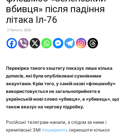
вбивця» після падіння
літака Іл-76
2 Лютого, 2024
Перевірка
такого
хештег
у
показує лише кілька
дописів
, які були опубліковані сумнівними
акаунтами
. Крім того, у самій назві
«
флешмобу
»
використовується не загальноприйняте в
українській мові слово
«у
бивця
»
, а
«у
бивець
»
, що
також вказує на чергову підробку.
Російські телеграм-канали, а слідом за ними і
кремлівські ЗМІ
поширюють
скриншоти кількох