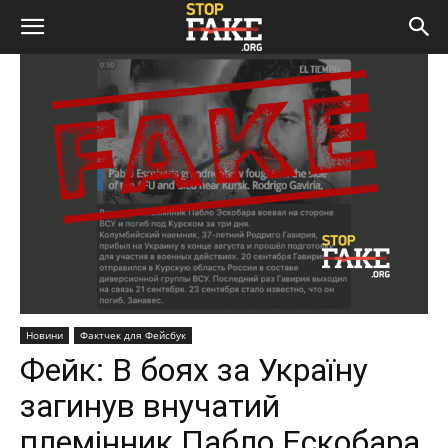
Новини
Фактчек для Фейсбук
Фейк: В боях за Україну
загинув внучатий
племінник Пабло Ескобара