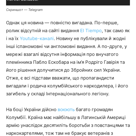
Скриншот — Telegram
Однак ця новина — повністю вигадана. По-перше,
ролик відсутній на сайті видання
El Tiempo
, так само як
і на їх
Youtube-каналі
. Новину не публікували й жодні
інші іспаномовні чи англомовні видання. А по-друге, у
мережі взагалі відсутня інформація про внучатого
племінника Пабло Ескобара на ім’я Родріго Гавірія та
його рішення долучитися до Збройних сил України.
Отже, є всі підстави вважати, що пропагандисти
вигадали і родича колумбійського наркодилера, і його
загибель у складі Інтернаціонального легіону.
На боці України дійсно
воюють
багато громадян
Колумбії. Країна має найбільшу в Латинській Америці
армію унаслідок десятиліть боротьби з повстанцями та
наркокартелями, тож там не бракує ветеранів з