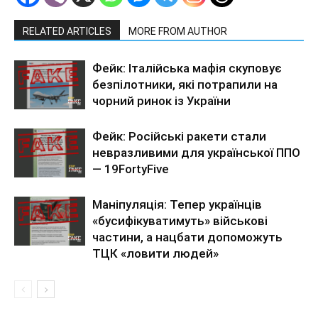
RELATED ARTICLES
MORE FROM AUTHOR
Фейк: Італійська мафія скуповує
безпілотники, які потрапили на
чорний ринок із України
Фейк: Російські ракети стали
невразливими для української ППО
— 19FortyFive
Маніпуляція: Тепер українців
«бусифікуватимуть» військові
частини, а нацбати допоможуть
ТЦК «ловити людей»