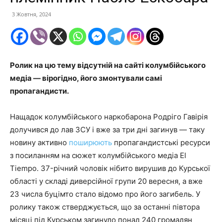
3 Жовтня, 2024
Ролик на цю тему відсутній на сайті колумбійського
медіа — вірогідно, його змонтували самі
пропагандисти.
Нащадок колумбійського наркобарона Родріго Гавірія
долучився до лав ЗСУ і вже за три дні загинув — таку
новину активно
поширюють
пропагандистські ресурси
з посиланням на сюжет колумбійського медіа El
Tiempo. 37-річний чоловік нібито вирушив до Курської
області у складі диверсійної групи 20 вересня, а вже
23 числа буцімто стало відомо про його загибель. У
ролику також стверджується, що за останні півтора
місяці під Курськом загинуло понад 240 громадян