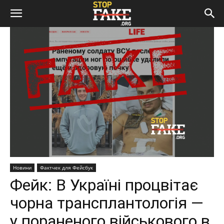
Новини
Фактчек для Фейсбук
Фейк: В Україні процвітає
чорна трансплантологія —
у пораненого військового в