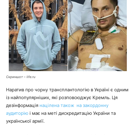
Скриншот – life.ru
Наратив про чорну трансплантологію в Україні є одним
із найпопулярніших, які розповсюджує Кремль. Ця
дезінформація
націлена також на закордонну
аудиторію
і має на меті дискредитацію України та
української армії.