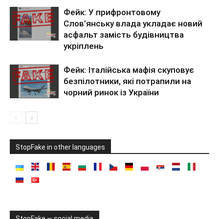
Фейк: У прифронтовому
Слов’янську влада укладає новий
асфальт замість будівництва
укріплень
Фейк: Італійська мафія скуповує
безпілотники, які потрапили на
чорний ринок із України
StopFake in other languages
StopFake — social media