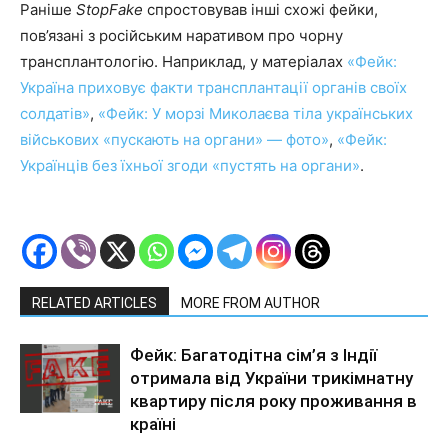
Раніше
StopFake
спростовував інші схожі фейки,
пов’язані з російським наративом про чорну
трансплантологію. Наприклад, у матеріалах
«Фейк:
Україна приховує факти трансплантації органів своїх
солдатів»
,
«Фейк: У морзі Миколаєва тіла українських
військових «пускають на органи» — фото»
,
«Фейк:
Українців без їхньої згоди «пустять на органи»
.
RELATED ARTICLES
MORE FROM AUTHOR
Фейк: Багатодітна сім’я з Індії
отримала від України трикімнатну
квартиру після року проживання в
країні