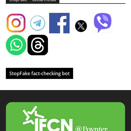
StopFake fact-checking bot