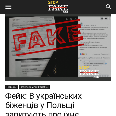
Новини
Фактчек для Фейсбук
Фейк: В українських
біженців у Польщі
запитують про їхнє