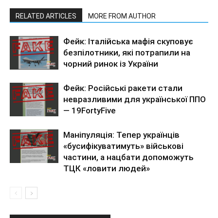
RELATED ARTICLES
MORE FROM AUTHOR
Фейк: Італійська мафія скуповує
безпілотники, які потрапили на
чорний ринок із України
Фейк: Російські ракети стали
невразливими для української ППО
— 19FortyFive
Маніпуляція: Тепер українців
«бусифікуватимуть» військові
частини, а нацбати допоможуть
ТЦК «ловити людей»