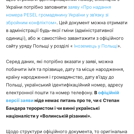
України потрібно заповнити
заяву «Про надання
номера PESEL громадянину України у зв’язку зі
збройним конфліктом»
. Цей документ можна отримати
в адміністрації будь-якої гміни (адміністративної
одиниці), або ж самостійно завантажити з офіційного
сайту уряду Польщі у розділі «
Іноземець у Польщі
».
Серед даних, які потрібно вказати у заяві, можна
побачити ім’я та прізвище, дату та місце народження,
країну народження і громадянство, дату в’їзду до
Польщі, український ідентифікаційний номер, адресу
електронної пошти та номер телефону.
В
офіційній
версії заяви
ніде немає питань про те, чи є Степан
Бандера терористом і чи винні українські
націоналісти у «Волинській різанині».
Щодо структури офіційного документа, то оригінальна