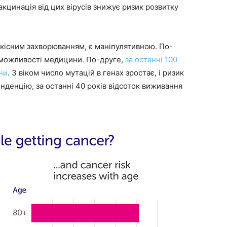
кцинація від цих вірусів знижує ризик розвитку
ідкісним захворюванням, є маніпулятивною. По-
і можливості медицини. По-друге,
за останні 100
ни
. З віком число мутацій в генах зростає, і ризик
нденцію, за останні 40 років відсоток виживання