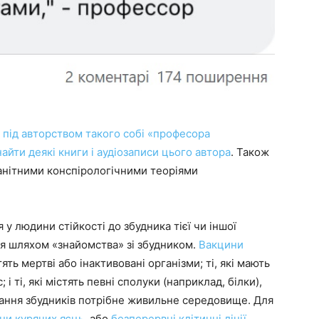
під авторством такого собі «професора
знайти
деякі книги і аудіозаписи цього автора
. Також
анітними конспірологічними теоріями
 людини стійкості до збудника тієї чи іншої
ся шляхом «знайомства» зі збудником.
Вакцини
істять мертві або інактивовані організми; ті, які мають
і ті, які містять певні сполуки (наприклад, білки),
вання збудників потрібне живильне середовище. Для
ни курячих яєць
або
безперервні клітинні лінії