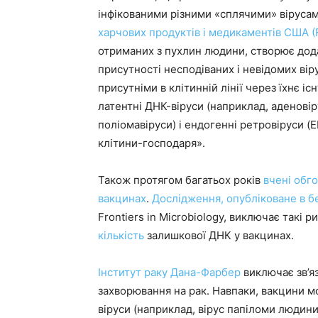
інфікованими різними «сплячими» віруса
харчових продуктів і медикаментів США (
отриманих з пухлин людини, створює дод
присутності несподіваних і невідомих віру
присутніми в клітинній лінії через їхнє іс
латентні ДНК-віруси (наприклад, аденовір
поліомавіруси) і ендогенні ретровіруси (E
клітини-господаря».
Також протягом багатьох років
вчені обг
вакцинах
.
Дослідження, опубліковане в б
Frontiers in Microbiology, виключає такі 
кількість
залишкової ДНК у вакцинах.
Інститут раку Дана-Фарбер
виключає зв’я
захворювання на рак. Навпаки, вакцини 
віруси (наприклад, вірус папіломи людини