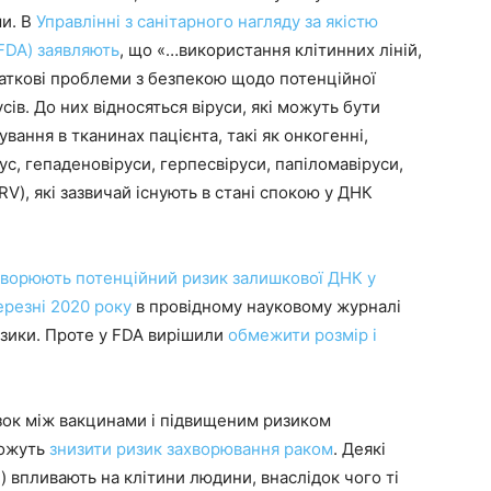
ми. В
Управлінні з санітарного нагляду за якістю
FDA) заявляють
, що «…використання клітинних ліній,
аткові проблеми з безпекою щодо потенційної
сів. До них відносяться віруси, які можуть бути
нування в тканинах пацієнта, такі як онкогенні,
ус, гепаденовіруси, герпесвіруси, папіломавіруси,
RV), які зазвичай існують в стані спокою у ДНК
оворюють потенційний ризик залишкової ДНК у
ерезні 2020 року
в провідному науковому журналі
ризики. Проте у FDA вирішили
обмежити розмір і
зок між вакцинами і підвищеним ризиком
можуть
знизити ризик захворювання раком
. Деякі
) впливають на клітини людини, внаслідок чого ті