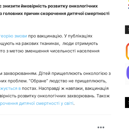
є знизити ймовірність розвитку онкологічних
 з головних причин скорочення дитячої смертності
теорію змови
про вакцинацію. У публікаціях
ощують на ракових тканинах, люди отримують
ито з метою зменшення чисельності населення
ним захворюванням. Дітей прищеплюють онкологією з
них проблем. “Обране” людство не прищеплюють,
жується в
постах. Насправді ж навпаки, вакцинація
овірність розвитку онкологічних захворювань. Також
рочення дитячої смертності у світі
.