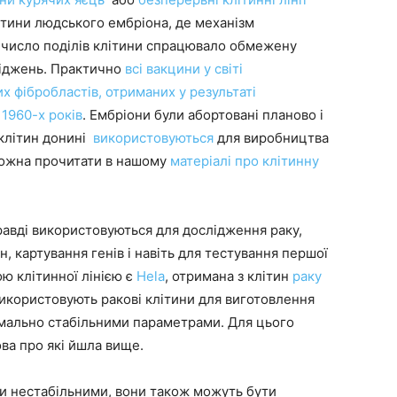
літини людського ембріона, де механізм
бо число поділів клітини спрацювало обмежену
сліджень. Практично
всі вакцини у світі
х фібробластів, отриманих у результаті
1960-х років
. Ембріони були абортовані планово і
 клітин донині
використовуються
для виробництва
можна прочитати в нашому
матеріалі про клітинну
равді використовуються для дослідження раку,
н, картування генів і навіть для тестування першої
ою клітинної лінією є
Hela
, отримана з клітин
раку
 використовують ракові клітини для виготовлення
симально стабільними параметрами. Для цього
ова про які йшла вище.
ти нестабільними, вони також можуть бути