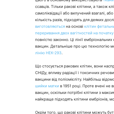
ссавців. Тільки ракові клітини, а також к
самоліквідації або вилучений взагалі, а
кількість разів, підходять для деяких до
виготовляються
на основі
клітин фетальни
переривання двох вагітностей на початку 
повністю законно. Ці лінії ембріональних
вакцин. Детальніше про цю технологію 
лінію НЕК-293
.
Що стосується ракових клітин, вони насп
СНІДу, впливу радіації і токсичних речови
вакцини від поліомієліту. Найбільш відом
шийки матки
в 1951 році. Проте вчені не
вакцин, оскільки потрібні клітини з мак
найкраще підходять клітини ембріонів, м
Окрім того, що ракові клітини можуть бу