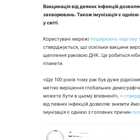
Вакцинація від деяких інфекцій дозволя
захворювань. Також імунізація є однією
у світі.
Користувачі мережі
поширюють чергову 
стверджується, що оскільки вакцини вир
щеплення раковою ДНК. Це робиться ніб
планети.
«Ще 100 років тому рак був дуже рідкіс
метою вирішення глобальних демографіч
можете бути в цьому впевнені!», –
стверд
від певних інфекцій дозволяє знизити йм
імунізація є однією з головних причин
ско