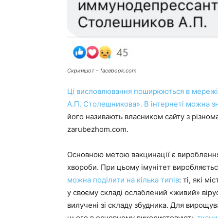
Скриншот – facebook.com
Ці висловлювання поширюються в мережі 
А.П. Столешникова». В інтернеті можна 
його називають власником сайту з різном
zarubezhom.com.
Основною метою вакцинації є вироблення у
хвороби. При цьому імунітет виробляєть
можна поділити на кілька типів
: ті, які м
у своєму складі ослаблений «живий» вірус; 
вилучені зі складу збудника. Для вирощу
цього в основному використовують
ткани