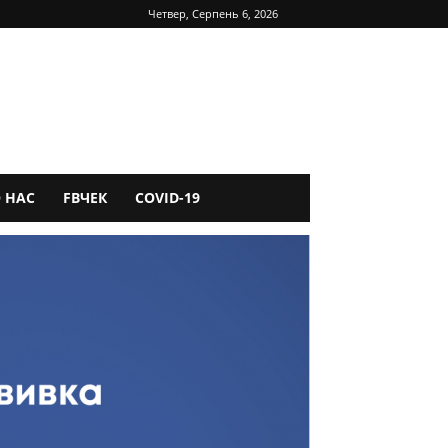
Четвер, Серпень 6, 2026
 НАС
FBЧЕК
COVID-19