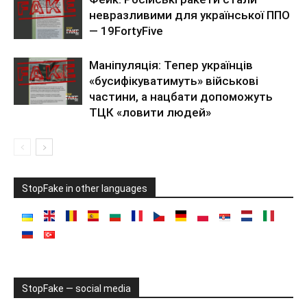
невразливими для української ППО
— 19FortyFive
Маніпуляція: Тепер українців
«бусифікуватимуть» військові
частини, а нацбати допоможуть
ТЦК «ловити людей»
StopFake in other languages
StopFake — social media