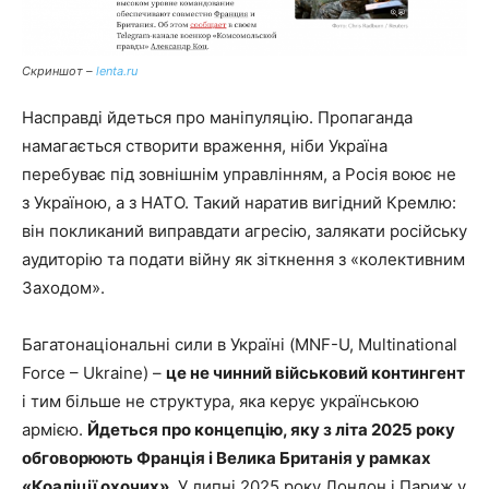
Скриншот –
lenta.ru
Насправді йдеться про маніпуляцію. Пропаганда
намагається створити враження, ніби Україна
перебуває під зовнішнім управлінням, а Росія воює не
з Україною, а з НАТО. Такий наратив вигідний Кремлю:
він покликаний виправдати агресію, залякати російську
аудиторію та подати війну як зіткнення з «колективним
Заходом».
Багатонаціональні сили в Україні (MNF-U, Multinational
Force – Ukraine) –
це не чинний військовий контингент
і тим більше не структура, яка керує українською
армією.
Йдеться про концепцію, яку з літа 2025 року
обговорюють Франція і Велика Британія у рамках
«Коаліції охочих»
. У липні 2025 року Лондон і Париж у