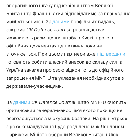
оперативного штабу під керівництвом Великої
Британії та Франції, який відповідатиме за планування
майбутньої місії. За
даними
профільних видань,
зокрема
UK Defence Journal
, розглядається
можливість розміщення штабу в Києві, проте в
офіційних документах це питання поки не
уточнюється. При цьому партнери вже
підтвердили
готовність робити власний внесок до складу сил, а
Україна заявила про свою відкритість до офіційного
запрошення MNF-U та укладання необхідних угод з
державами-учасницями.
За
даними
UK Defence Journal
, штаб MNF-U очолить
британський генерал-майор, ім’я якого поки що не
розголошується з міркувань безпеки. На рівні «трьох
зірок» командування буде розділене між Лондоном і
Парижем. Міністр оборони Великої Британії Люк