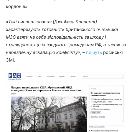
кордонів».
«
Такі висловлювання [Джеймса Клеверлі]
характеризують готовність британського очільника
МЗС взяти на себе відповідальність за шкоду і
страждання, що їх завдають громадянам РФ, а також за
небезпечну ескалацію конфлікту»
, –
пишуть
російські
ЗМІ.