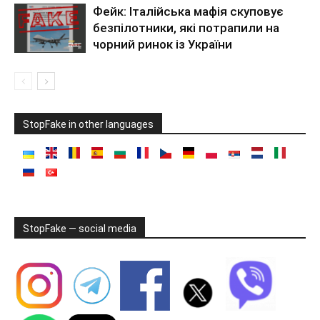
Фейк: Італійська мафія скуповує
безпілотники, які потрапили на
чорний ринок із України
StopFake in other languages
StopFake — social media