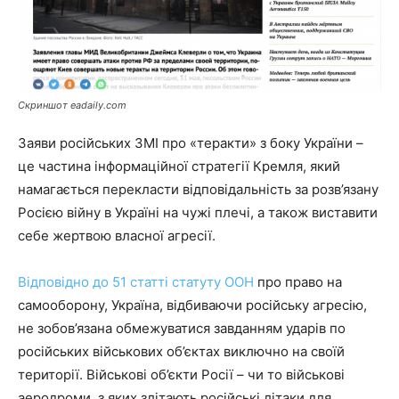
Cкриншот eadaily.com
Заяви російських ЗМІ про «теракти» з боку України –
це частина інформаційної стратегії Кремля, який
намагається перекласти відповідальність за розв’язану
Росією війну в Україні на чужі плечі, а також виставити
себе жертвою власної агресії.
Відповідно до 51 статті статуту ООН
про право на
самооборону, Україна, відбиваючи російську агресію,
не зобов’язана обмежуватися завданням ударів по
російських військових об’єктах виключно на своїй
території. Військові об’єкти Росії – чи то військові
аеродроми, з яких злітають російські літаки для