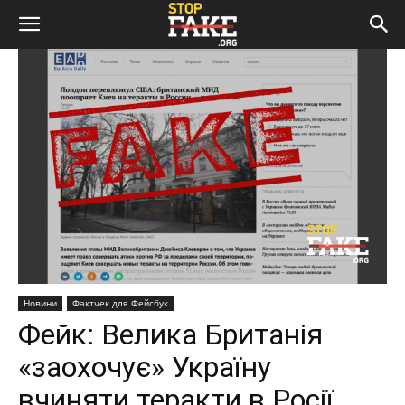
Новини
Фактчек для Фейсбук
Фейк: Велика Британія
«заохочує» Україну
вчиняти теракти в Росії