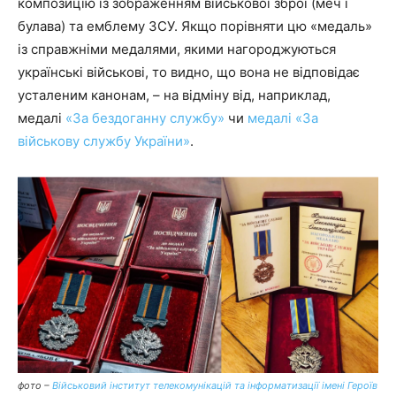
композицію із зображенням військової зброї (меч і
булава) та емблему ЗСУ. Якщо порівняти цю «медаль»
із справжніми медалями, якими нагороджуються
українські військові, то видно, що вона не відповідає
усталеним канонам, – на відміну від, наприклад,
медалі
«За бездоганну службу»
чи
медалі «За
військову службу України»
.
фото –
Військовий інститут телекомунікацій та інформатизації імені Героїв