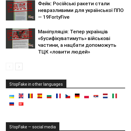
Фейк: Російські ракети стали
невразливими для української ППО
— 19FortyFive
Маніпуляція: Тепер українців
«бусифікуватимуть» військові
частини, а нацбати допоможуть
ТЦК «ловити людей»
StopFake in other languages
StopFake — social media