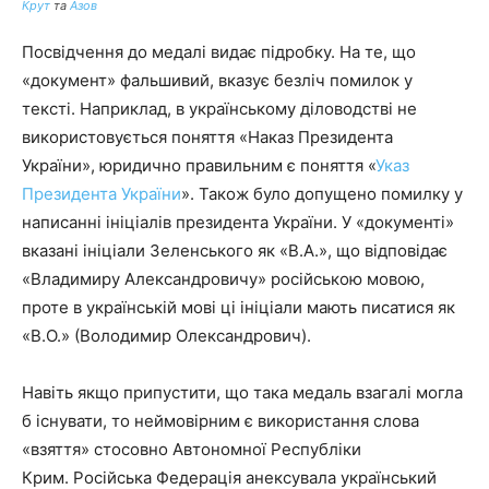
Крут
та
Азов
Посвідчення до медалі видає підробку. На те, що
«документ» фальшивий, вказує безліч помилок у
тексті. Наприклад, в українському діловодстві не
використовується поняття «Наказ Президента
України», юридично правильним є поняття «
Указ
Президента України
». Також було допущено помилку у
написанні ініціалів президента України. У «документі»
вказані ініціали Зеленського як «В.А.», що відповідає
«Владимиру Александровичу» російською мовою,
проте в українській мові ці ініціали мають писатися як
«В.О.» (Володимир Олександрович).
Навіть якщо припустити, що така медаль взагалі могла
б існувати, то неймовірним є використання слова
«взяття» стосовно Автономної Республіки
Крим. Російська Федерація анексувала український