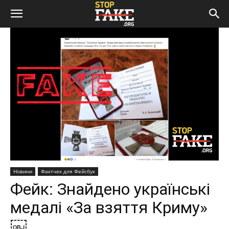
Новини
Фактчек для Фейсбук
Фейк: Знайдено українські
медалі «За взяття Криму»
￼