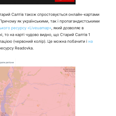
Старий Салтів також спростовується онлайн-картами
 Причому як українськими, так і пропагандистськими
ького ресурсу «Liveuamap»
, який дозволяє в
і, то на карті чудово видно, що Старий Салтів 1
пацією (червоний колір). Це можна побачити і
на
ресурсу Readovka.