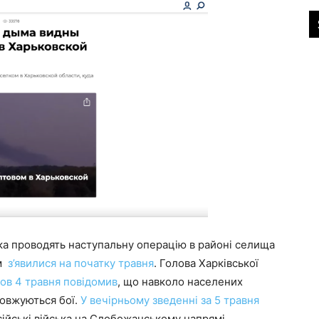
ька проводять наступальну операцію в районі селища
м
з’явилися на початку травня
. Голова Харківської
ов 4 травня повідомив
, що навколо населених
довжуються бої.
У вечірньому зведенні за 5 травня
ійські війська на Слобожанському напрямі