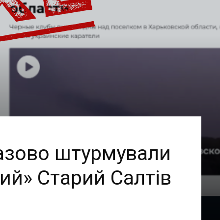
азово штурмували
ий» Старий Салтів