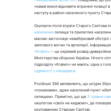
«намагалися відновити втрачені позиції в
наступу в районі населеного пункту Стар
Окупанти після втрати Старого Салтова 
населення
селища та прилеглих населених
масово застосовує невибірковий обстріл з
залпового вогню та артилерії. Інформаці
«Kraken»
– це окремий розвід-диверсійний 
Міністерства оборони України. Нічого спіл
підрозділу «Kraken» не мають: одна з гол
судимості у кандидата
.
Російські ЗМІ запевняють, що штурм Збр
«показовим», адже населений пункт ніби
селищем». Примітно, що ще
3 травня са
хештегом «своїх не кидаємо», де показув
окупованому Старому Салтові.