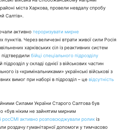
 районі міста Харкова, провели невдалу спробу
ий Салтів».
почали активно
тероризувати мирне
 пунктів. Через величезні втрати живої сили Росія
вільнених харківських сіл із реактивних систем
ю підтвердили
бійці спеціального підрозділу
підрозділ у складі однієї з військових частин
ьного із «кримінальниками» українські військові з
овних вимог при наборі в підрозділ – це
відсутність
ойними Силами України Старого Салтова був
то «був ніким не зайнятим мирним
мі росСМІ активно розповсюджували ролик
із
али роздачу гуманітарної допомоги у тимчасово