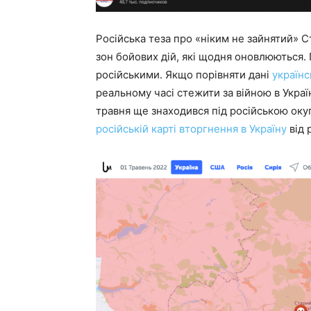
Російська теза про «ніким не зайнятий» 
зон бойових дій, які щодня оновлюються.
російськими. Якщо порівняти дані
українс
реальному часі стежити за війною в Україн
травня ще знаходився під російською оку
російській карті вторгнення в Україну
від 