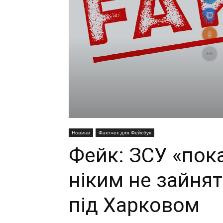
Новини
Фактчек для Фейсбук
Фейк: ЗСУ «пок
ніким не зайнят
під Харковом