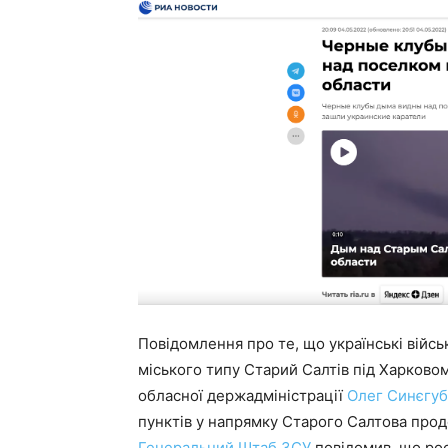
Повідомлення про те, що українські війс
міського типу Старий Салтів під Харково
обласної держадміністрації
Олег Синєгуб
пунктів у напрямку Старого Салтова про
Генеральний Штаб ЗСУ
повідомив, що рос