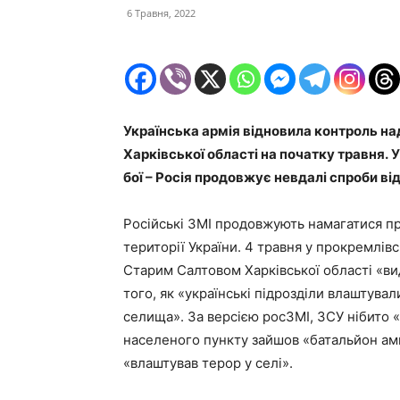
6 Травня, 2022
Українська армія відновила контроль н
Харківської області на початку травня. 
бої – Росія продовжує невдалі спроби від
Російські ЗМІ продовжують намагатися пр
території України. 4 травня у прокремлів
Старим Салтовом Харківської області «вид
того, як «українські підрозділи влаштува
селища». За версією росЗМІ, ЗСУ нібито 
населеного пункту зайшов «батальйон ам
«влаштував терор у селі».