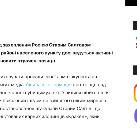
ад захопленим Росією Старим Салтовом
У районі населеного пункту досі ведуться активні
новити втрачені позиції.
иховувати провали своєї армії-окупанта на
ських медіа
з’явилася інформація
про те, що над
но чорні клуби диму», які з’явилися нібито після
ли показовий штурм не зайнятого ніким мирного
«постановочно» атакували Старий Салтів і до
ністованих карних злочинців «Кракен», який