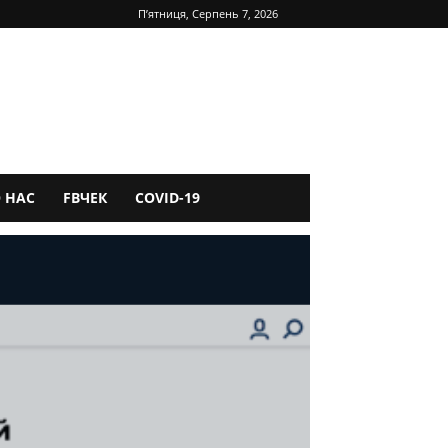
П’ятниця, Серпень 7, 2026
 НАС
FBЧЕК
COVID-19