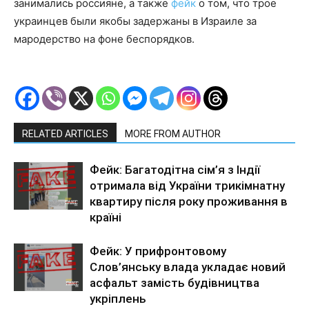
занимались россияне, а также
фейк
о том, что трое
украинцев были якобы задержаны в Израиле за
мародерство на фоне беспорядков.
RELATED ARTICLES
MORE FROM AUTHOR
Фейк: Багатодітна сім’я з Індії
отримала від України трикімнатну
квартиру після року проживання в
країні
Фейк: У прифронтовому
Слов’янську влада укладає новий
асфальт замість будівництва
укріплень