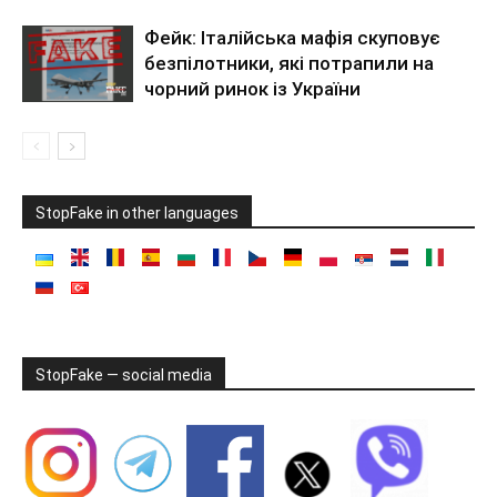
Фейк: Італійська мафія скуповує
безпілотники, які потрапили на
чорний ринок із України
StopFake in other languages
StopFake — social media