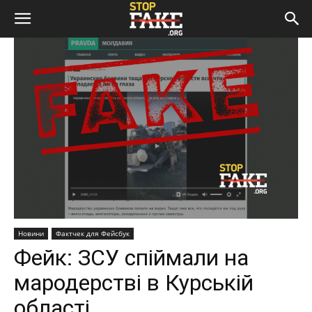
Новини
Фактчек для Фейсбук
Фейк: ЗСУ спіймали на
мародерстві в Курській
області