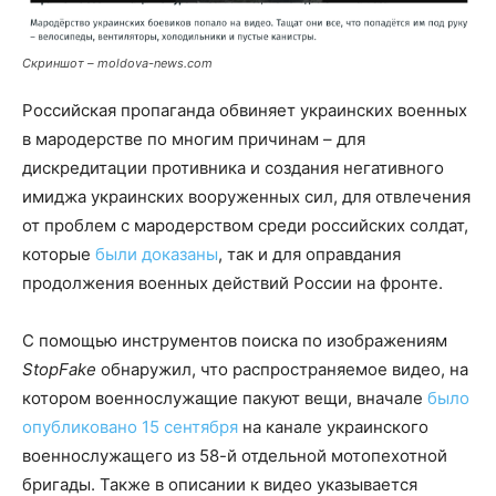
Скриншот – moldova-news.com
Российская пропаганда обвиняет украинских военных
в мародерстве по многим причинам – для
дискредитации противника и создания негативного
имиджа украинских вооруженных сил, для отвлечения
от проблем с мародерством среди российских солдат,
которые
были доказаны
, так и для оправдания
продолжения военных действий России на фронте.
С помощью инструментов поиска по изображениям
StopFake
обнаружил, что распространяемое видео, на
котором военнослужащие пакуют вещи, вначале
было
опубликовано 15 сентября
на канале украинского
военнослужащего из 58-й отдельной мотопехотной
бригады. Также в описании к видео указывается