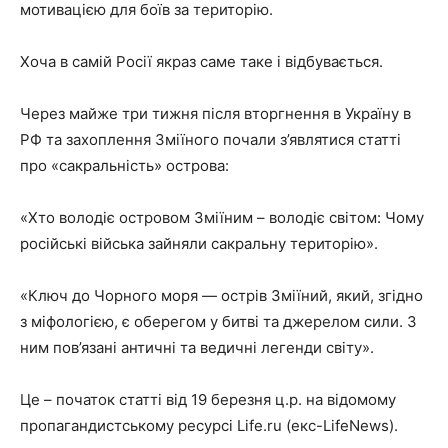
мотивацією для боїв за територію.
Хоча в самій Росії якраз саме таке і відбувається.
Через майже три тижня після вторгнення в Україну в
РФ та захоплення Зміїного почали з’являтися статті
про «сакральність» острова:
«Хто володіє островом Зміїним – володіє світом: Чому
російські війська зайняли сакральну територію».
«Ключ до Чорного моря — острів Зміїний, який, згідно
з міфологією, є оберегом у битві та джерелом сили. З
ним пов’язані античні та ведичні легенди світу».
Це – початок статті від 19 березня ц.р. на відомому
пропагандистському ресурсі Life.ru (екс-LifeNews).