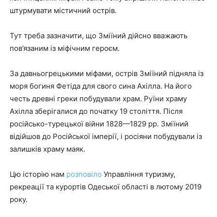
штурмувати містичний острів.
Тут треба зазначити, що Зміїний дійсно вважають
пов’язаним із міфічним героєм.
За давньогрецькими міфами, острів Зміїний підняла із
моря богиня Фетіда для свого сина Ахілла. На його
честь древні греки побудували храм. Руїни храму
Ахілла зберігалися до початку 19 століття. Після
російсько-турецької війни 1828—1829 рр. Зміїний
відійшов до Російської імперії, і росіяни побудували із
залишків храму маяк.
Цю історію нам
розповіло
Управління туризму,
рекреації та курортів Одеської області в лютому 2019
року.