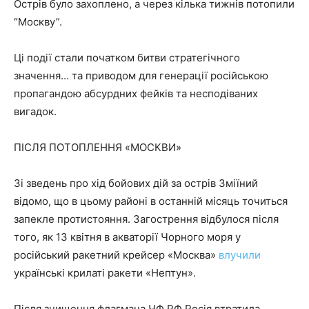
Острів було захоплено, а через кілька тижнів потопили
“Москву”.
Ці події стали початком битви стратегічного
значення… та приводом для генерації російською
пропагандою абсурдних фейків та несподіваних
вигадок.
ПІСЛЯ ПОТОПЛЕННЯ «МОСКВИ»
Зі зведень про хід бойових дій за острів Зміїний
відомо, що в цьому районі в останній місяць точиться
запекле протистояння. Загострення відбулося після
того, як 13 квітня в акваторії Чорного моря у
російський ракетний крейсер «Москва»
влучили
українські крилаті ракети «Нептун».
Після знищення флагмана ЧФ РФ Росія втратила