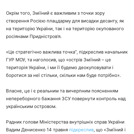
Окрім того, Зміїний є важливим з точки зору
створення Росією плацдарму для висадки десанту, як
на територію України, так і на територію окупованого
росіянами Придністров’я.
«Це стратегічно важлива точка”, підкреслив начальник
ГУР МОУ, та наголосив, що «острів Зміїний – це
територія України, і ми її будемо деокуповувати і
боротися за неї стільки, скільки нам буде потрібно».
Власне, це і є реальним та вичерпним поясненням
непереборного бажання ЗСУ повернути контроль над
українським островом.
Радник голови Міністерства внутрішніх справ України
Вадим Денисенко 14 травня
підкреслив
, що «Зміїний і