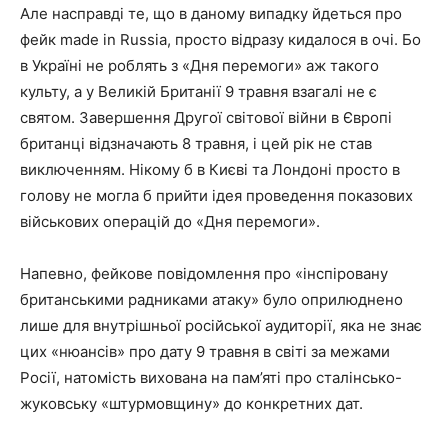
Але насправді те, що в даному випадку йдеться про
фейк made in Russia, просто відразу кидалося в очі. Бо
в Україні не роблять з «Дня перемоги» аж такого
культу, а у Великій Британії 9 травня взагалі не є
святом. Завершення Другої світової війни в Європі
британці відзначають 8 травня, і цей рік не став
виключенням. Нікому б в Києві та Лондоні просто в
голову не могла б прийти ідея проведення показових
військових операцій до «Дня перемоги».
Напевно, фейкове повідомлення про «інспіровану
британськими радниками атаку» було оприлюднено
лише для внутрішньої російської аудиторії, яка не знає
цих «нюансів» про дату 9 травня в світі за межами
Росії, натомість вихована на пам’яті про сталінсько-
жуковську «штурмовщину» до конкретних дат.