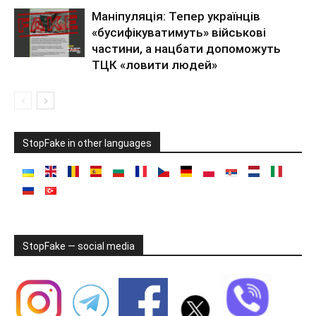
Маніпуляція: Тепер українців
«бусифікуватимуть» військові
частини, а нацбати допоможуть
ТЦК «ловити людей»
StopFake in other languages
StopFake — social media