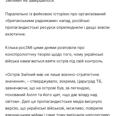
Зміїний» не завершилося.
Паралельно із фейковою історією про організований
«британськими радниками» напад, російські
пропагандистські ресурси оприлюднили і дещо зовсім
екзотичне.
Кілька росЗМІ цими днями розповіли про
конспірологічну теорію щодо того, чому українські
війська намагаються взяти острів під свій контроль.
«Острів Зміїний має не лише воєнно-стратегічне
значення», – стверджувало, зокрема, Царьград ТБ,
зазначаючи, що на острові був, за легендою,
похований Ахілл та його щит, «що дає владу над
світом». Далі це пропагандистське медіа висунуло
версію, що українські військові, можливо, повірили
язичницьким міфам і саме тому вирішили наполегливо