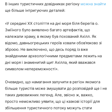
В інших туристичних довідниках регіону
можна знайти
ще більше інтригуючих деталей:
«У середині XX століття на дні моря біля берегів о.
Зміїного було виявлено багато артефактів, що
належали храму, в якому був похований Ахілл. Як
відомо, давньогрецьких героїв ховали обов’язково зі
зброєю. Не виключено, що десь поряд із вже
знайденими археологічними предметами лежить на
дні моря і знаменитий щит Ахілла, який вважався
символом непереможності».
Очевидно, що намагання залучити в регіон якомога
більше туристів може змушувати до розповідей ще і не
таких дивовижних легенд. Але, звісно ж, важко,
просто неможливо уявити, що ці казкові історії для
збільшення туристичного потоку можуть стати