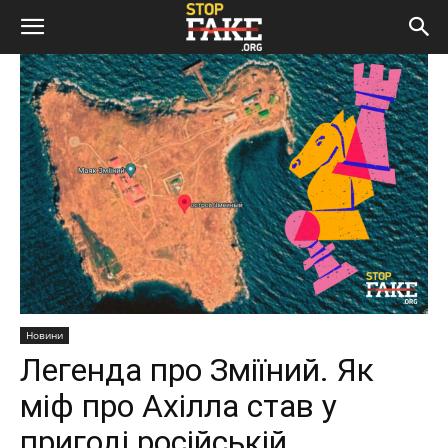
Новини
Легенда про Зміїний. Як
міф про Ахілла став у
пригоді російській