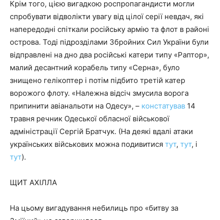
Крім того, цією вигадкою роспропагандисти могли
спробувати відволікти увагу від цілої серії невдач, які
напередодні спіткали російську армію та флот в районі
острова. Тоді підрозділами Збройних Сил України були
відправлені на дно два російські катери типу «Раптор»,
малий десантний корабель типу «Серна», було
знищено гелікоптер і потім підбито третій катер
ворожого флоту. «Належна відсіч змусила ворога
припинити авіанальоти на Одесу», –
констатував
14
травня речник Одеської обласної військової
адміністрації Сергій Братчук. (На деякі вдалі атаки
українських військових можна подивитися
тут
,
тут
, і
тут
).
ЩИТ АХІЛЛА
На цьому вигадування небилиць про «битву за