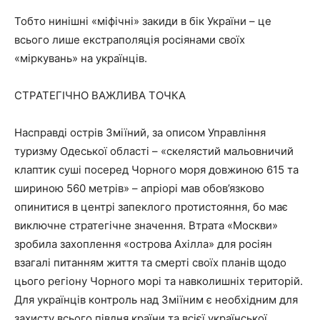
Тобто нинішні «міфічні» закиди в бік України – це
всього лише екстраполяція росіянами своїх
«міркувань» на українців.
СТРАТЕГІЧНО ВАЖЛИВА ТОЧКА
Насправді острів Зміїний, за описом Управління
туризму Одеської області – «скелястий мальовничий
клаптик суші посеред Чорного моря довжиною 615 та
шириною 560 метрів» – апріорі мав обов’язково
опинитися в центрі запеклого протистояння, бо має
виключне стратегічне значення. Втрата «Москви»
зробила захоплення «острова Ахілла» для росіян
взагалі питанням життя та смерті своїх планів щодо
цього регіону Чорного морі та навколишніх територій.
Для українців контроль над Зміїним є необхідним для
захисту всього півдня країни та всієї української