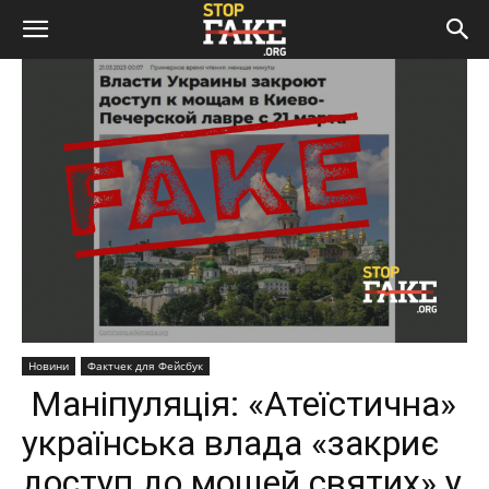
Новини
Фактчек для Фейсбук
Маніпуляція: «Атеїстична»
українська влада «закриє
доступ до мощей святих» у