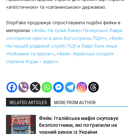
«атеїстичною» та «сатанинською» державою.
StopFake
продовжує спростовувати подібні фейки в
матеріалах
«Фейк: На храмі Києво-Печерської Лаври
«почорніли хрести в день богослужінь ПЦУ»»
,
«Фейк:
На першій різдвяній службі ПЦУ в Лаврі були лише
«бойовики та преса»»
,
«Фейк: Українські солдати
спалили Коран – відео»
.
RELATED ARTICLES
MORE FROM AUTHOR
Фейк: Італійська мафія скуповує
безпілотники, які потрапили на
чорний ринок із України