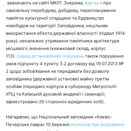
зазначають на сайті МКІП. Зокрема,
йдеться
про
самовільну перебудову, добудову, перепланування
пам’яток культурної спадщини та будівництво
новобудов на території Заповідника; нецільове
використання об’єкта державної власності (підвал 1914
року); неналежне утримання пам’ятника архітектури
місцевого значення (книжковий склад, корпус
113).
Серед встановлених порушень
також порушення
умов підпункту 4 пункту 3.2 договору від 19.07.2013 №
2 щодо зобов’язання не передавати без дозволу
заповідника (державної установи) майно третім
особам (передано корпуси в суборенду Митрополії
УПЦ та Київській духовній академії і семінарії;
зареєстровано 20 сторонніх юридичних осіб).
Нагадаємо, що Національний заповідник «Києво-
Печерська лавра» 10 березня
оголосив про розірвання