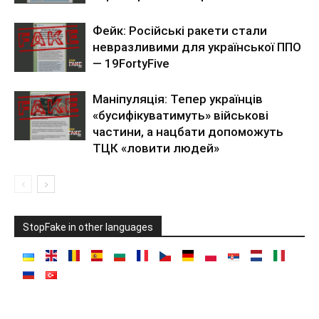
Фейк: Російські ракети стали
невразливими для української ППО
— 19FortyFive
Маніпуляція: Тепер українців
«бусифікуватимуть» військові
частини, а нацбати допоможуть
ТЦК «ловити людей»
StopFake in other languages