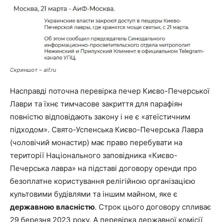
Скриншот – aif.ru
Насправді поточна перевірка печер Києво-Печерської
Лаври та їхнє тимчасове закриття для парафіян
повністю відповідають закону і не є «атеїстичним
підходом». Свято-Успенська Києво-Печерська Лавра
(чоловічий монастир) має право перебувати на
території Національного заповідника «Києво-
Печерська лавра» на підставі договору оренди про
безоплатне користування релігійною організацією
культовими будівлями та іншим майном, яке є
державною
власністю
. Строк цього договору спливає
29 березня 2023 року. А перевірка державної комісії