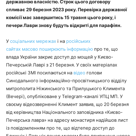
державною власністю. Строк цього договору
спливає 29 березня 2023 року. Перевірка державної
комісії має завершитись 15 травня цього року, і
печери Лаври знову будуть відкриті для парафіян.
У
соціальних мережах
і на
російських
сайтах
масово
поширюють
інформацію
про те, що
влада України закриє доступ до мощей у Києво-
Печерській Лаврі з 21 березня. У своїх матеріалах
російські ЗМІ посилаються на
відео
голови
Синодального інформаційно-просвітницького відділу
митрополита Ніжинського та Прилуцького Климента
(Вечері), опубліковане у Telegram-каналі УПЦ МП. У
своєму відеозверненні Климент заявив, що 20 березня
від керівництва Національного заповідника «Києво-
Печерська лавра» на адресу монастиря надійшов лист
із повідомленням про те, що відтепер доступ до
Ближніх і Дальніх печер музеєм буде припинено через