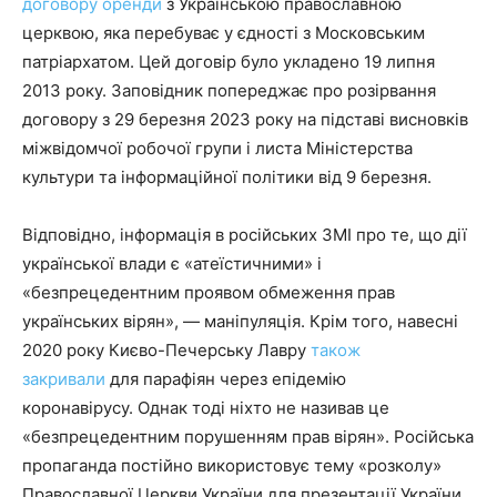
договору оренди
з Українською православною
церквою, яка перебуває у єдності з Московським
патріархатом. Цей договір було укладено 19 липня
2013 року. Заповідник попереджає про розірвання
договору з 29 березня 2023 року на підставі висновків
міжвідомчої робочої групи і листа Міністерства
культури та інформаційної політики від 9 березня.
Відповідно, інформація в російських ЗМІ про те, що дії
української влади є «атеїстичними» і
«безпрецедентним проявом обмеження прав
українських вірян», — маніпуляція. Крім того, навесні
2020 року Києво-Печерську Лавру
також
закривали
для парафіян через епідемію
коронавірусу. Однак тоді ніхто не називав це
«безпрецедентним порушенням прав вірян». Російська
пропаганда постійно використовує тему «розколу»
Православної Церкви України для презентації України