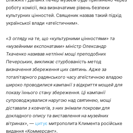
роботу комісії, яка визначатиме рівень безпеки
культурних цінностей. Священик назвав такий підхід
української влади «атеїстичним».
«З огляду на те, що «культурними цінностями» та
«музейними експонатами» міністр Олександр
Ткаченко називав нетлінні мощі преподобних
Печерських, викликає стурбованість метод
визначення збереження цих святинь. Адже за
тоталітарного радянського часу атеїстичною владою
широко проводилися кампанії з відкриття мощ
ей
для
показу їхнього стану
збереження
. Ці кампанії
супроводжувалися наругою над святинею, мощі
діставали з ковчегів, з них знімали покрови для
докладного опису та виставлення на музейних
вітринах»
, —
цитує
митрополита Климента російське
видання
«Ком
м
ерсант»
.