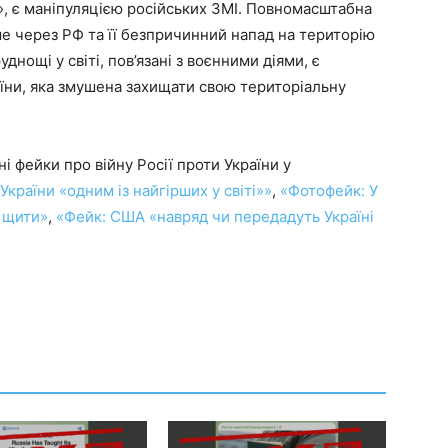
», є маніпуляцією російських ЗМІ. Повномасштабна
ме через РФ та її безпричинний напад на територію
днощі у світі, пов’язані з воєнними діями, є
раїни, яка змушена захищати свою територіальну
 фейки про війну Росії проти України у
України «одним із найгірших у світі»»
,
«Фотофейк: У
і щити»
,
«Фейк: США «навряд чи передадуть Україні