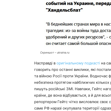
Скриншот –
ukraina.ru
Насправді в
оригінальному подкасті
на са
говорить про останні виклики, які поста
та війною Росії проти України. Водночас 
небезпека протягом найближчих кількох ро
пишуть російські ЗМІ. Навпаки, Гейтс наг
країни, де вона відбувається, а й для всьо
репортером Гейтс чітко висловлює своє с
саме РФ наразі окупувала території одраз