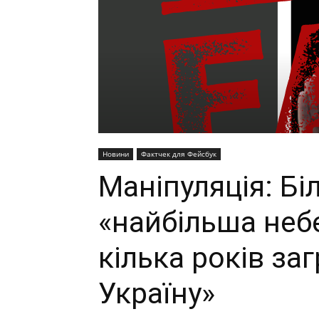
Новини
Фактчек для Фейсбук
Маніпуляція: Бі
«найбільша неб
кілька років за
Україну»