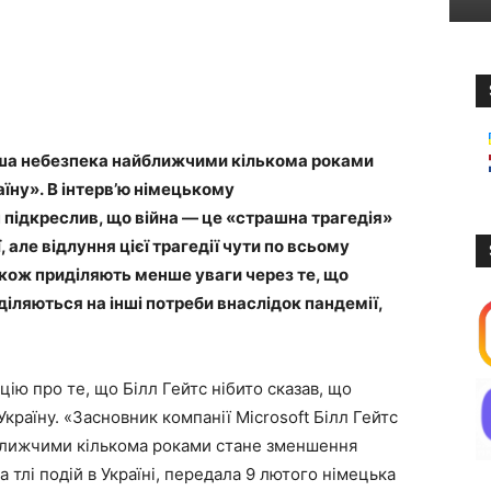
льша небезпека найближчими кількома роками
аїну». В інтерв’ю німецькому
 підкреслив, що війна — це «страшна трагедія»
, але відлуння цієї трагедії чути по всьому
акож приділяють менше уваги через те, що
ляються на інші потреби внаслідок пандемії,
ію про те, що Білл Гейтс нібито сказав, що
Україну. «Засновник компанії Microsoft Білл Гейтс
лижчими кількома роками стане зменшення
тлі подій в Україні, передала 9 лютого німецька