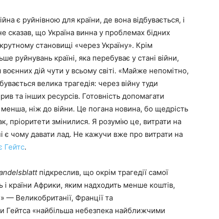
війна є руйнівною для країни, де вона відбувається, і
не сказав, що Україна винна у проблемах бідних
скрутному становищі «через Україну». Крім
ше руйнувань країні, яка перебуває у стані війни,
я воєнних дій чути у всьому світі. «Майже непомітно,
дбувається велика трагедія: через війну туди
ив та інших ресурсів. Готовність допомагати
менша, ніж до війни. Це погана новина, бо щедрість
к, пріоритети змінилися. Я розумію це, витрати на
пі є чому давати лад. Не кажучи вже про витрати на
є Гейтс
.
andelsblatt
підкреслив, що окрім трагедії самої
ть і країни Африки, яким надходить менше коштів,
и» — Великобританії, Франції та
ми Гейтса «найбільша небезпека найближчими