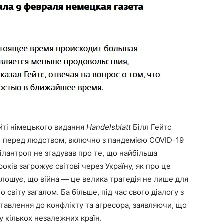
йті німецького видання
Handelsblatt
Білл Гейтс
ли перед людством, включно з пандемією COVID-19
філантроп не згадував про те, що найбільша
ків загрожує світові через Україну, як про це
олошує, що війна — це велика трагедія не лише для
го світу загалом. Ба більше, під час свого діалогу з
тавлення до конфлікту та агресора, заявляючи, що
у кількох незалежних країн.