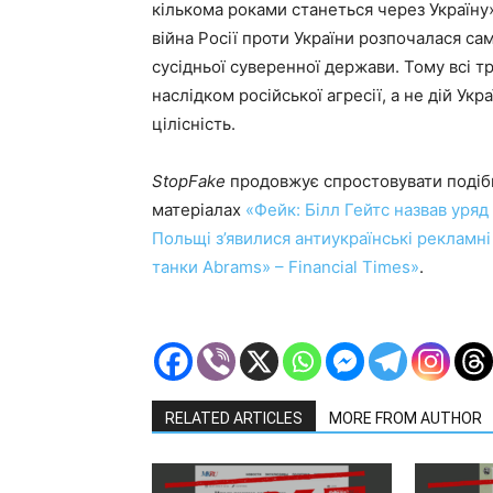
кількома роками станеться через Україну
війна Росії проти України розпочалася са
сусідньої суверенної держави. Тому всі тру
наслідком російської агресії, а не дій Ук
цілісність.
StopFake
продовжує спростовувати подібні
матеріалах
«Фейк: Білл Гейтс назвав уряд 
Польщі з’явилися антиукраїнські рекламн
танки Abrams» – Financial Times»
.
RELATED ARTICLES
MORE FROM AUTHOR