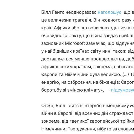
Білл Гейтс неодноразово
наголошує
, що 
це величезна трагедія. Він жодного разу 
країн Африки або що вони знаходяться у 
очевидного факту, що війна завдає найбіль
засновник Microsoft зазначає, що відлунн
у найбідніших країнах світу нині також ві
доставляється менше продовольства, добр
африканським країнам, зокрема, набагато 
Європи та Німеччини була великою. (…) Та
енергію, на озброєння, на біженців: Євро
боротьбу зі зміною клімату», —
підсумову
Отже, Білл Гейтс в інтерв’ю німецькому
H
війни в Європі, від воєнних дій страждаю
зокрема, від «великої європейської трійк
Німеччини. Твердження, нібито за слова