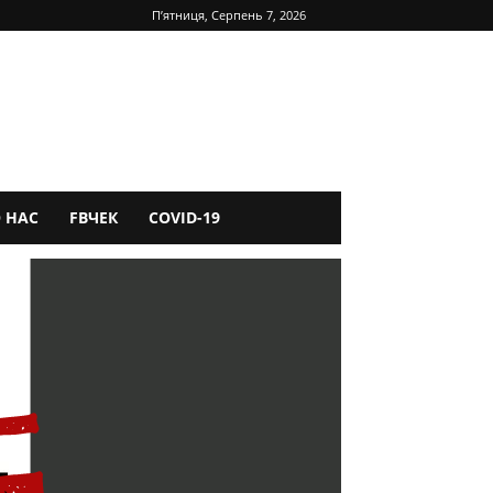
П’ятниця, Серпень 7, 2026
 НАС
FBЧЕК
COVID-19