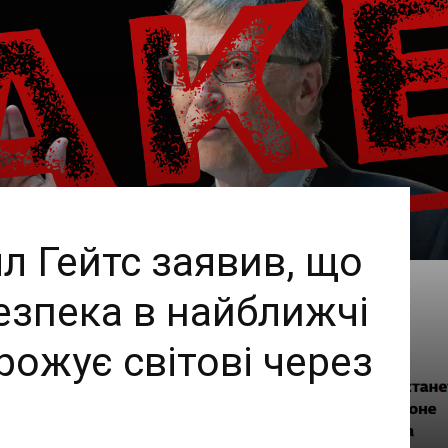
лл Гейтс заявив, що
езпека в найближчі
грожує світові через