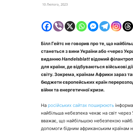
10 Лютого, 2023
Білл Гейтс не говорив про те, що найбі
станеться з вини України або «через Укр
виданню
Handelsblatt
відомий філантроп
для країни, де відбуваються військові дії
світу. Зокрема, країнам Африки зараз т
бюджети європейських країн перерозподі
війни та енергетичної кризи.
На
російських сайтах
поширюють
інформац
найбільша небезпека чекає на світ через 
вважає, що найбільшою небезпекою найб
допомоги бідним африканським країнам на 