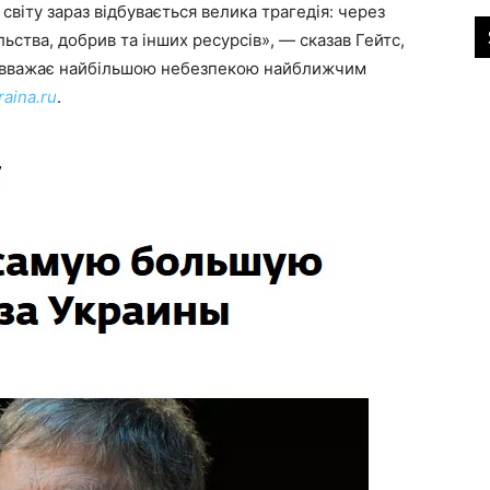
 світу зараз відбувається велика трагедія: через
ства, добрив та інших ресурсів», — сказав Гейтс,
ін вважає найбільшою небезпекою найближчим
raina.ru
.