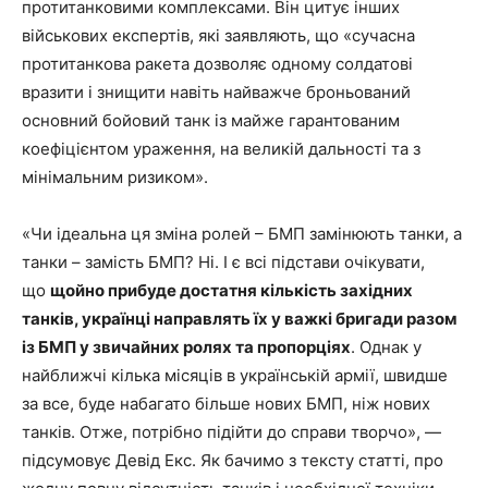
протитанковими комплексами. Він цитує інших
військових експертів, які заявляють, що «сучасна
протитанкова ракета дозволяє одному солдатові
вразити і знищити навіть найважче броньований
основний бойовий танк із майже гарантованим
коефіцієнтом ураження, на великій дальності та з
мінімальним ризиком».
«Чи ідеальна ця зміна ролей – БМП замінюють танки, а
танки – замість БМП? Ні. І є всі підстави очікувати,
що
щойно прибуде достатня кількість західних
танків, українці направлять їх у важкі бригади разом
із БМП у звичайних ролях та пропорціях
. Однак у
найближчі кілька місяців в українській армії, швидше
за все, буде набагато більше нових БМП, ніж нових
танків. Отже, потрібно підійти до справи творчо», —
підсумовує Девід Екс. Як бачимо з тексту статті, про