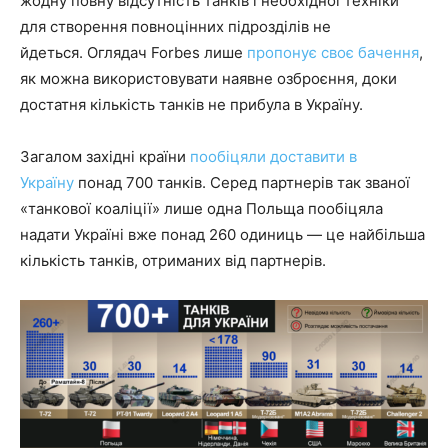
жодну повну відсутність танків і необхідної техніки
для створення повноцінних підрозділів не
йдеться. Оглядач Forbes лише
пропонує своє бачення
,
як можна використовувати наявне озброєння, доки
достатня кількість танків не прибула в Україну.
Загалом західні країни
пообіцяли доставити в
Україну
понад 700 танків. Серед партнерів так званої
«танкової коаліції» лише одна Польща пообіцяла
надати Україні вже понад 260 одиниць — це найбільша
кількість танків, отриманих від партнерів.