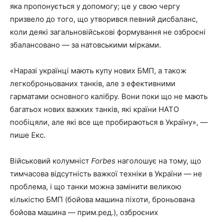
яка пропонується у допомогу; це у свою чергу
призвело до того, що утворився певний дисбаланс,
коли деякі загальновійськові формування не озброєні
збалансовано — за натовськими мірками.
«Наразі українці мають купу нових БМП, а також
легкоброньованих танків, але з ефективними
гарматами основного калібру. Вони поки що не мають
багатьох нових важких танків, які країни НАТО
пообіцяли, але які все ще пробираються в Україну», —
пише Екс.
Військовий колумніст
Forbes
наголошує на тому, що
тимчасова відсутність важкої техніки в України — не
проблема, і що танки можна замінити великою
кількістю БМП (бойова машина піхоти, броньована
бойова машина — прим.ред.), озброєних