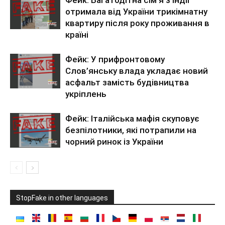
Фейк: Багатодітна сім’я з Індії
отримала від України трикімнатну
квартиру після року проживання в
країні
Фейк: У прифронтовому
Слов’янську влада укладає новий
асфальт замість будівництва
укріплень
Фейк: Італійська мафія скуповує
безпілотники, які потрапили на
чорний ринок із України
StopFake in other languages