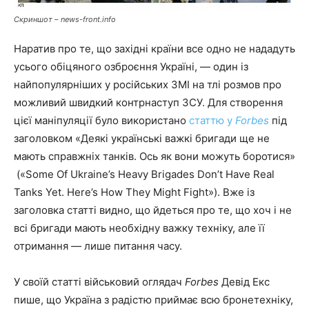
Скриншот – news-front.info
Наратив про те, що західні країни все одно не нададуть
усього обіцяного озброєння Україні, — один із
найпопулярніших у російських ЗМІ на тлі розмов про
можливий швидкий контрнаступ ЗСУ. Для створення
цієї маніпуляції було використано
статтю у
Forbes
під
заголовком «Деякі українські важкі бригади ще не
мають справжніх танків. Ось як вони можуть боротися»
(«Some Of Ukraine’s Heavy Brigades Don’t Have Real
Tanks Yet. Here’s How They Might Fight»). Вже із
заголовка статті видно, що йдеться про те, що хоч і не
всі бригади мають необхідну важку техніку, але її
отримання — лише питання часу.
У своїй статті військовий оглядач
Forbes
Девід Екс
пише, що Україна з радістю приймає всю бронетехніку,