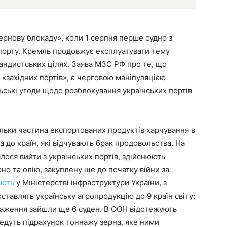
ернову блокаду», коли 1 серпня перше судно з
порту, Кремль продовжує експлуатувати тему
андистських цілях. Заява МЗС РФ про те, що
 «західних портів», є черговою маніпуляцією
ські угоди щодо розблокування українських портів
тільки частина експортованих продуктів харчування в
 ​​до країн, які відчувають брак продовольства. На
алося вийти з українських портів, здійснюють
но та олію, закуплену ще до початку війни за
яють
у Міністерстві інфраструктури України, з
оставлять українську агропродукцію до 9 країн світу;
нтаження зайшли ще 6 суден. В ООН відстежують
ведуть підрахунок тоннажу зерна, яке ними