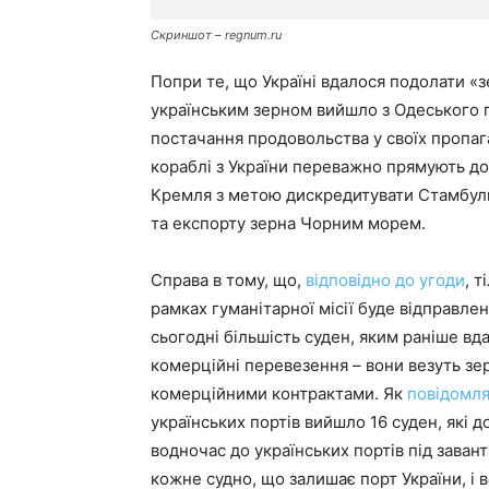
Скриншот – regnum.ru
Попри те, що Україні вдалося подолати «з
українським зерном вийшло з Одеського 
постачання продовольства у своїх пропаг
кораблі з України переважно прямують до
Кремля з метою дискредитувати Стамбуль
та експорту зерна Чорним морем.
Справа в тому, що,
відповідно до угоди
, 
рамках гуманітарної місії буде відправлена
сьогодні більшість суден, яким раніше вд
комерційні перевезення – вони везуть зер
комерційними контрактами. Як
повідомл
українських портів вийшло 16 суден, які д
водночас до українських портів під зава
кожне судно, що залишає порт України, і 