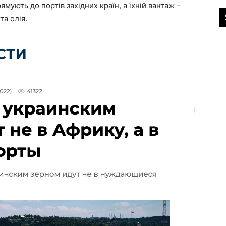
ямують до портів західних країн, а їхній вантаж –
та олія.