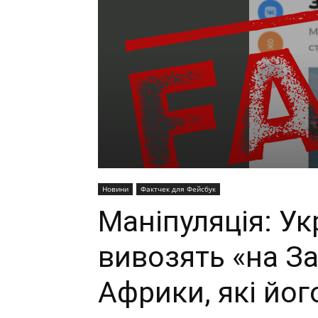
Новини
Фактчек для Фейсбук
Маніпуляція: Ук
вивозять «на Зах
Африки, які йо