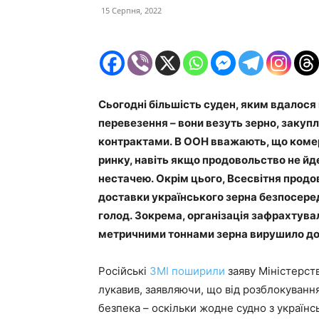
15 Серпня, 2022
Сьогодні більшість суден, яким вдалося 
перевезення – вони везуть зерно, закуп
контрактами. В ООН вважають, що комерці
ринку, навіть якщо продовольство не йде
нестачею. Окрім цього, Всесвітня прод
доставки українського зерна безпосере
голод. Зокрема, організація зафрахтува
метричними тоннами зерна вирушило до Е
Російські
ЗМІ
поширили
заяву Міністерств
лукавив, заявляючи, що від розблокуванн
безпека – оскільки жодне судно з українс