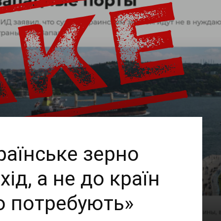
раїнське зерно
ід, а не до країн
го потребують»