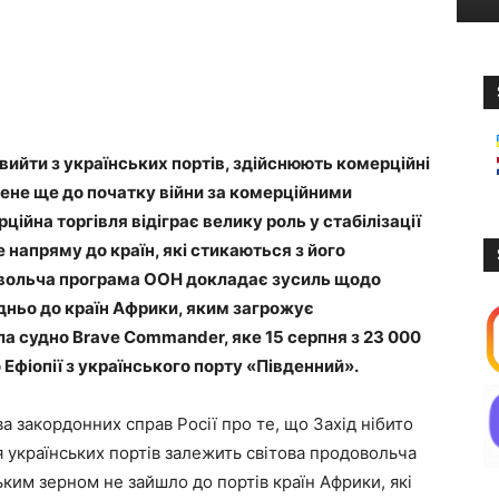
вийти з українських портів, здійснюють комерційні
лене ще до початку війни за комерційними
йна торгівля відіграє велику роль у стабілізації
 напряму до країн, які стикаються з його
овольча програма ООН докладає зусиль щодо
дньо до країн Африки, яким загрожує
ла судно Brave Commander, яке 15 серпня з 23 000
фіопії з українського порту «Південний».
а закордонних справ Росії про те, що Захід нібито
я українських портів залежить світова продовольча
ьким зерном не зайшло до портів країн Африки, які