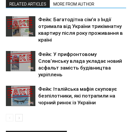
RELATED ARTICLES
MORE FROM AUTHOR
Фейк: Багатодітна сім’я з Індії
отримала від України трикімнатну
квартиру після року проживання в
країні
Фейк: У прифронтовому
Слов’янську влада укладає новий
асфальт замість будівництва
укріплень
Фейк: Італійська мафія скуповує
безпілотники, які потрапили на
чорний ринок із України