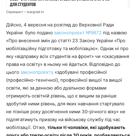
Скриншот – tsargrad.tv
Дійсно, 4 вересня на розгляд до Верховної Ради
України було подано
законопроєкт №9672
під назвою
«Про внесення змін до статті 23 Закону України «Про
мобілізаційну підготовку та мобілізацію». Однак ні про
яку «відправку всіх студентів на фронт» чи «скасування
права на освіту» в ньому не йдеться. Відповідно до
цього
законопроєкту
«здобувачі професійної
(професійно-технічної), професійної вищої та вищої
освіти, які за денною або дуальною формами
отримують освітній рівень, що є вищим за раніше
здобутий ними рівень, для яких навчання стартувало
не пізніше року досягнення ними 30-річного віку» не
підлягатимуть призову на військову службу під час
мобілізації. Отже,
тільки ті чоловіки, які здобувають
другу або третю освіту після 30 років, позбавляються