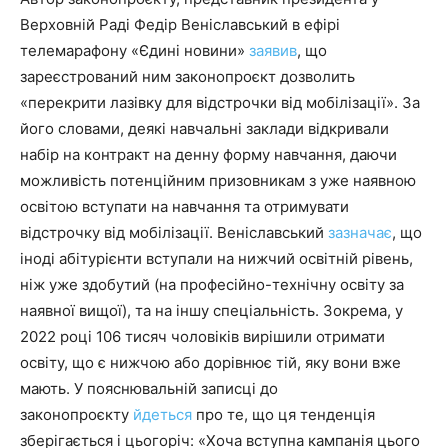
Верховній Раді Федір Веніславський в ефірі
телемарафону «Єдині новини»
заявив
, що
зареєстрований ним законопроєкт дозволить
«перекрити лазівку для відстрочки від мобілізації». За
його словами, деякі навчальні заклади відкривали
набір на контракт на денну форму навчання, даючи
можливість потенційним призовникам з уже наявною
освітою вступати на навчання та отримувати
відстрочку від мобілізації. Веніславський
зазначає
, що
іноді абітурієнти вступали на нижчий освітній рівень,
ніж уже здобутий (на професійно-технічну освіту за
наявної вищої), та на іншу спеціальність. Зокрема, у
2022 році 106 тисяч чоловіків вирішили отримати
освіту, що є нижчою або дорівнює тій, яку вони вже
мають. У пояснювальній записці до
законопроєкту
йдеться
про те, що ця тенденція
зберігається і цьогоріч: «Хоча вступна кампанія цього