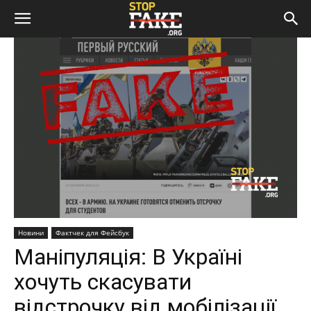
Новини
Фактчек для Фейсбук
Маніпуляція: В Україні
хочуть скасувати
відстрочку від мобілізації