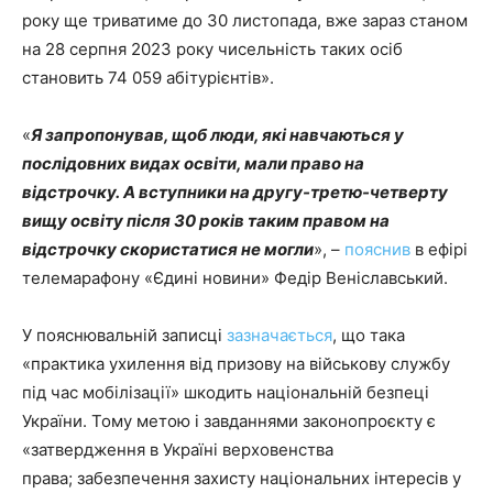
року ще триватиме до 30 листопада, вже зараз станом
на 28 серпня 2023 року чисельність таких осіб
становить 74 059 абітурієнтів».
«
Я запропонував, щоб люди, які навчаються у
послідовних видах освіти, мали право на
відстрочку. А вступники на другу-третю-четверту
вищу освіту після 30 років таким правом на
відстрочку скористатися не могли
», –
пояснив
в ефірі
телемарафону «Єдині новини» Федір Веніславський.
У пояснювальній записці
зазначається
, що така
«практика ухилення від призову на військову службу
під час мобілізації» шкодить національній безпеці
України. Тому метою і завданнями законопроєкту є
«затвердження в Україні верховенства
права; забезпечення захисту національних інтересів у