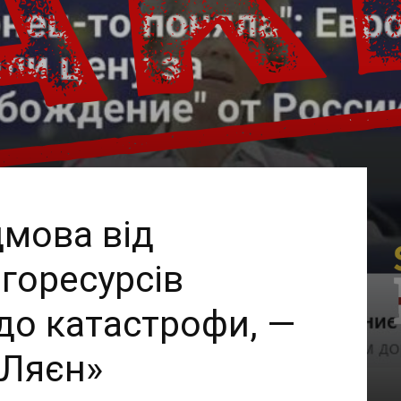
дмова від
горесурсів
до катастрофи, —
 Ляєн»