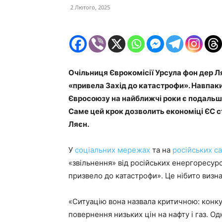
2 Лютого, 2025
Очільниця Єврокомісії Урсула фон дер Ля
«привела Захід до катастрофи». Навпаки
Євросоюзу на найближчі роки є подальше
Саме цей крок дозволить економіці ЄС с
Ляєн.
У
соціальних мережах
та на
російських с
«звільнення» від російських енергоресурс
призвело до катастрофи». Це нібито визна
«Ситуацію вона назвала критичною: конк
повернення низьких цін на нафту і газ. О