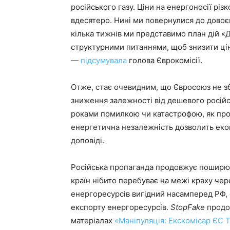
російського газу. Ціни на енергоносії рі
вдесятеро. Нині ми повернулися до довоєн
кілька тижнів ми представимо план дій «
структурними питаннями, щоб знизити цін
—
підсумувала
голова Єврокомісії.
Отже, стає очевидним, що Євросоюз не зб
зниження залежності від дешевого російсь
роками помилкою чи катастрофою, як про 
енергетична незалежність дозволить екон
доповіді.
Російська пропаганда продовжує поширюв
країн нібито перебуває на межі краху чере
енергоресурсів вигідний насамперед РФ, 
експорту енергоресурсів.
StopFake
продо
матеріалах
«Маніпуляція: Екскомісар ЄС Т