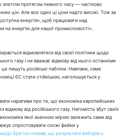
зко злетіли протягом певного часу — частково
них цін. Але все одно ці ціни надто високі. Тож за
Доступна енергія», щоб працювати над
и на енергію для нашої промисловості»,
ирається відмовлятися від своєї політики щодо
кого газу і не вважає відмову від нього останніми
це пишуть російські пабліки. Навпаки, саме
оміці ЄС стати стійкішою, наголошується у
ати наративи про те, що економіка європейських
з відмову від російського газу. Натомість збут своїх
економіка якої значною мірою залежить саме від
вжує спростовувати схожі фейки у
ьєррі Бретон сказав, що результати виборів у