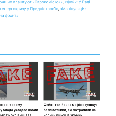
вони не влаштують Єврокомісію»»
,
«Фейк: У Раді
 енергокризу у Придністров’ї»
,
«Маніпуляція:
 на фронт»
.
рифронтовому
Фейк: Італійська мафія скуповує
у влада укладає новий
безпілотники, які потрапили на
амість будівництва
чорний ринок із України