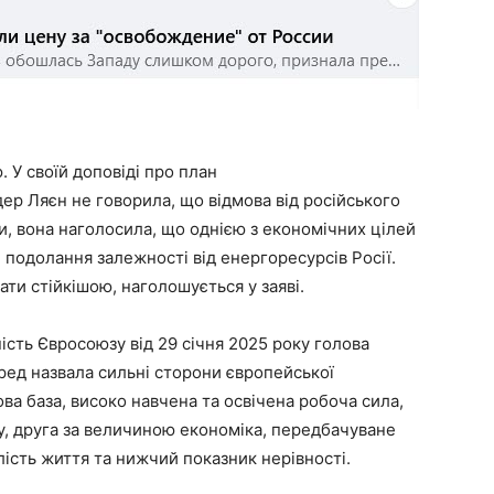
. У своїй доповіді про план
р Ляєн не говорила, що відмова від російського
и, вона наголосила, що однією з економічних цілей
подолання залежності від енергоресурсів Росії.
ти стійкішою, наголошується у заяві.
ть Євросоюзу від 29 січня 2025 року голова
ред назвала сильні сторони європейської
ва база, високо навчена та освічена робоча сила,
, друга за величиною економіка, передбачуване
ість життя та нижчий показник нерівності.