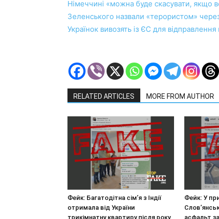
Німеччині «можна буде скасувати, якщо 
Зеленського назвали «терористом» через
Українок вивозять із ЄС для відправлення
RELATED ARTICLES
MORE FROM AUTHOR
Фейк: Багатодітна сім’я з Індії
Фейк: У п
отримала від України
Слов’янськ
трикімнатну квартиру після року
асфальт з