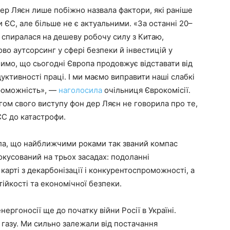
дер Ляєн лише побіжно назвала фактори, які раніше
 ЄС, але більше не є актуальними. «За останні 20–
 спиралася на дешеву робочу силу з Китаю,
ово аутсорсинг у сфері безпеки й інвестицій у
ачимо, що сьогодні Європа продовжує відставати від
ктивності праці. І ми маємо виправити наші слабкі
роможність», —
наголосила
очільниця Єврокомісії.
ягом свого виступу фон дер Ляєн не говорила про те,
ЄС до катастрофи.
ила, що найближчими роками так званий компас
кусований на трьох засадах: подоланні
 карті з декарбонізації і конкурентоспроможності, а
ійкості та економічної безпеки.
ергоносії ще до початку війни Росії в Україні.
 газу. Ми сильно залежали від постачання