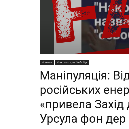
Новини
Фактчек для Фейсбук
Маніпуляція: Ві
російських енер
«привела Захід 
Урсула фон дер