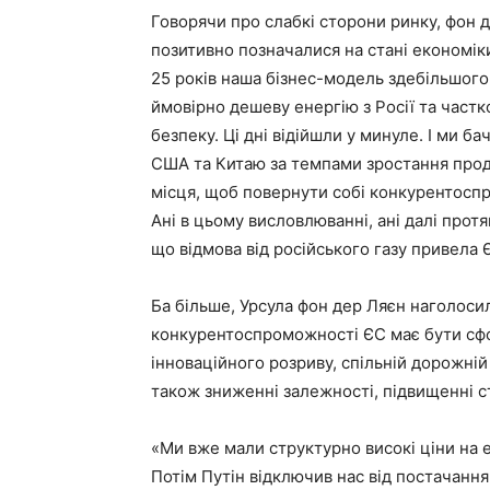
Говорячи про слабкі сторони ринку, фон 
позитивно позначалися на стані економіки
25 років наша бізнес-модель здебільшого
ймовірно дешеву енергію з Росії та частк
безпеку. Ці дні відійшли у минуле. І ми б
США та Китаю за темпами зростання проду
місця, щоб повернути собі конкурентосп
Ані в цьому висловлюванні, ані далі прот
що відмова від російського газу привела 
Ба більше, Урсула фон дер Ляєн наголос
конкурентоспроможності ЄС має бути сфо
інноваційного розриву, спільній дорожній
також зниженні залежності, підвищенні ст
«Ми вже мали структурно високі ціни на ен
Потім Путін відключив нас від постачання