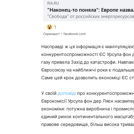
Скриншот – facebook.com
Насправді ж ця інформація є маніпуляцією
конкурентоспроможності ЄС Урсула фон де
газу привела Захід до катастрофи. Навпак
Євросоюзу на найближчі роки є подальше 
Саме цей крок дозволить економіці ЄС ста
У своїй
доповіді
про конкурентоспроможніс
Єврокомісії Урсула фон дер Ляєн насампе
економіки: потужна виробнича і промисло
єдиний ринок континентального масштабу
правове середовище, більш висока тривал