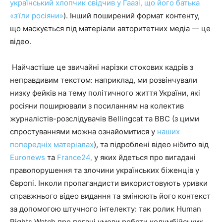
український хлопчик свідчив у Гаазі, що його батька
«з’їли росіяни»
). Інший поширений формат контенту,
що маскується під матеріали авторитетних медіа — це
відео.
Найчастіше це звичайні нарізки стокових кадрів з
неправдивим текстом: наприклад, ми розвінчували
низку фейків на тему політичного життя України, які
росіяни поширювали з посиланням на колектив
журналістів-розслідувачів Bellingcat та BBC (з цими
спростуваннями можна ознайомитися у
наших
попередніх
матеріалах
), та підроблені відео нібито від
Euronews
та
France24,
у яких йдеться про вигадані
правопорушення та злочини українських біженців у
Європі. Інколи пропагандисти використовують уривки
справжнього відео видання та змінюють його контекст
за допомогою штучного інтелекту: так ролик Human
Rights Watch про погані умови роботи колумбійських