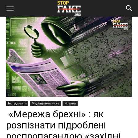
Інструменти
Медіаграмотність
Новини
«Мережа брехні» : як
розпізнати підроблені
роспропагандою «західні