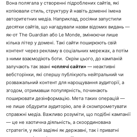
Вона полягала у створенні підроблених сайтів, які
копіювали стиль, структуру й навіть доменні імена
авторитетних медіа. Наприклад, росіяни запустили
десятки сайтів, що нагадували назви відомих видань —
як-от The Guardian або Le Monde, змінюючи лише
кілька літер у домені. Такі сайти поширюють свій
контент через рекламу в соціальних мережах, а потім
з ними взаємодіють боти. Окрім цього, до кампаній
залучають так звані
«сплячі сайти»
— неактивні
вебсторінки, які спершу публікують нейтральний чи
розважальний контент для нарощування аудиторії, а
згодом, отримавши популярність, починають
поширювати дезінформацію. Мета таких операцій —
не лише обдурити аудиторію, але й скомпрометувати
справжні медіа. Важливо розуміти, що подібні кампанії
— це не хаотична діяльність, а скоординована
стратегія, у якій задіяні як державні, так і приватні