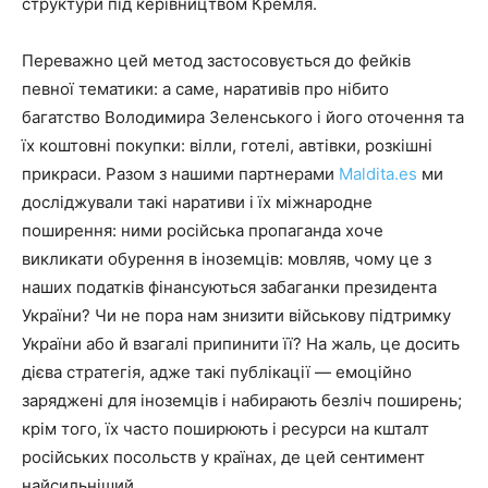
структури під керівництвом Кремля.
Переважно цей метод застосовується до фейків
певної тематики: а саме, наративів про нібито
багатство Володимира Зеленського і його оточення та
їх коштовні покупки: вілли, готелі, автівки, розкішні
прикраси. Разом з нашими партнерами
Maldita.es
ми
досліджували такі наративи і їх міжнародне
поширення: ними російська пропаганда хоче
викликати обурення в іноземців: мовляв, чому це з
наших податків фінансуються забаганки президента
України? Чи не пора нам знизити військову підтримку
України або й взагалі припинити її? На жаль, це досить
дієва стратегія, адже такі публікації — емоційно
заряджені для іноземців і набирають безліч поширень;
крім того, їх часто поширюють і ресурси на кшталт
російських посольств у країнах, де цей сентимент
найсильніший.