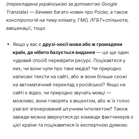
(перекладена українською за допомогою Google
Translate) — бачимо багато новин про Росію, а також
конспірологій на тему клімату, ГМО, ЛГБТ+спільноти,
вакцинації, тощо
Якщо у вас є
друзі-носії мови або ж громадяни
країн, де нібито базується видання
— це ще один
чудовий спосіб перевірити ресурс. Поцікавтеся у
них, чи вони чули про таке медіа? Чи природно
написані тексти на сайті, або ж вони більше схожі
на автоматичний переклад з російської? Якщо на
сайті є відео, чи природно звучать мовці —
можливо, вони говорять з акцентом, або ж їх голос
узагалі згенерований штучним інтелектом? Також
завжди можна звернутися до команди фактчекерів з
цієї країни та поцікавитися їх експертною думкою.