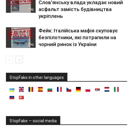
Слов’янську влада укладає новий
асфальт замість будівництва
укріплень
Фейк: Італійська мафія скуповує
безпілотники, які потрапили на
чорний ринок із України
StopFake in other languages
StopFake — social media