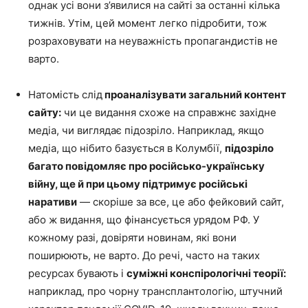
однак усі вони з’явилися на сайті за останні кілька
тижнів. Утім, цей момент легко підробити, тож
розраховувати на неуважність пропагандистів не
варто.
Натомість слід
проаналізувати загальний контент
сайту:
чи це видання схоже на справжнє західне
медіа, чи виглядає підозріло. Наприклад, якщо
медіа, що нібито базується в Колумбії,
підозріло
багато повідомляє про російсько-українську
війну, ще й при цьому підтримує російські
наративи
— скоріше за все, це або фейковий сайт,
або ж видання, що фінансується урядом РФ. У
кожному разі, довіряти новинам, які вони
поширюють, не варто. До речі, часто на таких
ресурсах бувають і
суміжні конспірологічні теорії:
наприклад, про чорну трансплантологію, штучний