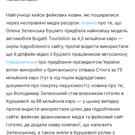
Найгучніші кейси фейкових новин, які поширилися
через несправжні медіа ресурси:
новина
про те, що
Олена Зеленська буцімто придбала найновішу модель
автомобіля Bugatti Tourbillon за 4,5 мільйони євро —
окрім підробленого сайту, пропагандисти використали
ще й діпфейк-відео з буцімто працівником автосалону;
повідомлення
про придбання президентом України
вілли-виноробні у британського співака Стінга за 75
мільйонів євро (тут в хід пішли відредаговані
документи про покупку нерухомості); новина про те,
що Володимир Зеленський став власником готелю в
Куршевелі за 88 мільйонів євро — у цьому випадку
пропагандисти використали цілих два підроблених
сайти: фейкове франкомовне медіа та фейковий сайт
готелю, де додали назву компанії, що належить
Зеленському, а також зняли в Куршевелі ролик з