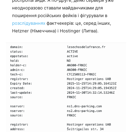
роспропаганди. А по-друге, деякі сервери уже
неодноразово ставали майданчиками для
поширення російських фейків і фігурували в
розслідуваннях
фактчекерів: це, серед інших,
Hetzner (Німеччина) і Hostinger (Литва).