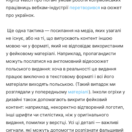
працівниць вебкам-індустрії
перетворився
на сюжет
про українок.
Ще одна тактика — посилання на медіа, яких узагалі
не існує, або на ті, що випускають контент іншою
мовою чи у форматі, який не відповідає використаним
у фейковому матеріалі. Наприклад, пропагандисти
можуть послатися на англомовний відеосюжет
польського видання: хоча в реальності це видання
працює виключно в текстовому форматі і всі його
матеріали виходять польською. (Такий випадок ми
розглядали у попередньому
матеріалі
). Інколи огріхи у
дизайні також допомагають викрити фейковий
контент: наприклад, некоректно відтворений логотип,
інші шрифти чи стилістика, ніж у оригінального
видання, помилки у верстці. Усі ці деталі — важливі
сигнали, які можуть допомогти розпізнати фальшивий