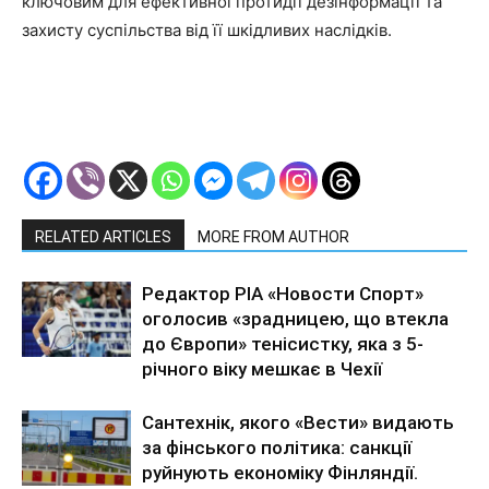
ключовим для ефективної протидії дезінформації та
захисту суспільства від її шкідливих наслідків.
RELATED ARTICLES
MORE FROM AUTHOR
Редактор РІА «Новости Спорт»
оголосив «зрадницею, що втекла
до Європи» тенісистку, яка з 5-
річного віку мешкає в Чехії
Сантехнік, якого «Вести» видають
за фінського політика: санкції
руйнують економіку Фінляндії.