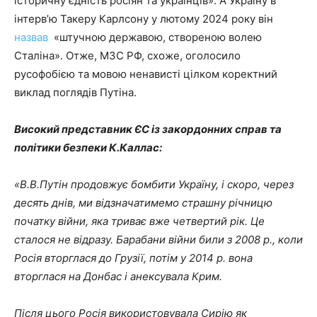
історичну єдність росіян та українців». А Україну в
інтерв’ю Такеру Карлсону у лютому 2024 року він
назвав
«штучною державою, створеною волею
Сталіна». Отже, МЗС РФ, схоже, оголосило
русофобією та мовою ненависті цілком коректний
виклад поглядів Путіна.
Високий представник ЄС із закордонних справ та
політики безпеки К.Каллас:
«В.В.Путін продовжує бомбити Україну, і скоро, через
десять днів, ми відзначатимемо страшну річницю
початку війни, яка триває вже четвертий рік. Це
сталося не відразу. Барабани війни били з 2008 р., коли
Росія вторглася до Грузії, потім у 2014 р. вона
вторглася на Донбас і анексувала Крим.
Після цього Росія використовувала Сирію як