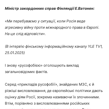
Міністр закордонних справ Фінляндії Е.Ватонен:
«Ми перебуваємо у ситуації, коли Росія веде
агресивну війну проти міжнародного права в Європі.
На це слід відповісти».
(В інтерв’ю фінському інформаційному каналу YLE TV1,
25.01.2025)
І знову «русофобією» оголошують виклад
загальновідомих фактів.
Серед «прикладів русофобії», знайдених МЗС, є й
різкіші висловлювання, де європейські політики дають
оцінку діям Росії, зокрема називаючи їх злочинними.
Втім, порівняно з висловлюваннями російських