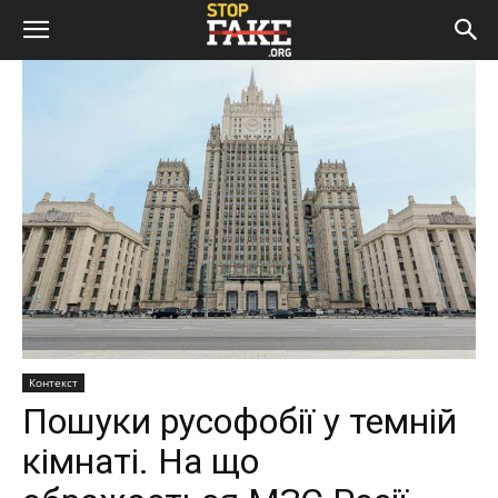
Контекст
Пошуки русофобії у темній
кімнаті. На що