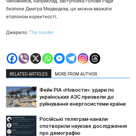
чиновників, наприклад, заступника голови Ради
безпеки Дмитра Медведєва, це можна вважати
еталоном коректності.
Джерело:
The Insider
RELATED ARTICLES
MORE FROM AUTHOR
Фейк РІА «Новости»: удари по
українських АЗС призвели до
руйнування енергосистеми країни
Російські телеграм-канали
спотворили наукове дослідження
про демографію