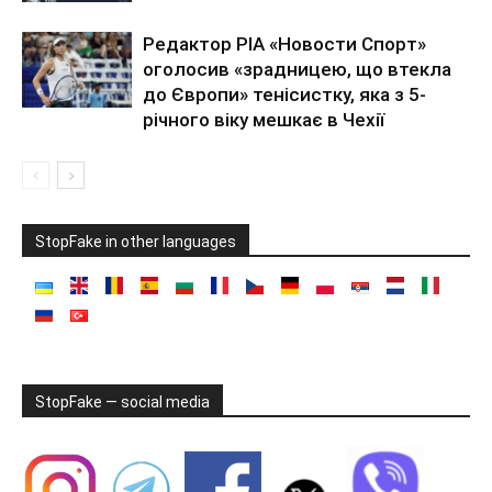
Редактор РІА «Новости Спорт»
оголосив «зрадницею, що втекла
до Європи» тенісистку, яка з 5-
річного віку мешкає в Чехії
StopFake in other languages
StopFake — social media