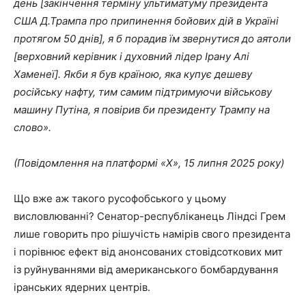
день [закінчення терміну ультиматуму президента
США Д.Трампа про припинення бойових дій в Україні
протягом 50 днів], я б порадив їм звернутися до аятоли
[верховний керівник і духовний лідер Ірану Алі
Хаменеї]. Якби я був країною, яка купує дешеву
російську нафту, тим самим підтримуючи військову
машину Путіна, я повірив би президенту Трампу на
слово».
(Повідомлення на платформі «Х», 15 липня 2025 року)
Що вже аж такого русофобського у цьому
висловлюванні? Сенатор-республіканець Ліндсі Грем
лише говорить про рішучість намірів свого президента
і порівнює ефект від анонсованих стовідсоткових мит
із руйнуваннями від американського бомбардування
іранських ядерних центрів.