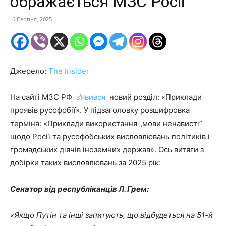
ображається МЗС Росії
6 Серпня, 2025
Джерело:
The Insider
На сайті МЗС РФ
з’явився
новий розділ: «Приклади
проявів русофобії». У підзаголовку розшифровка
терміна: «Приклади використання „мови ненависті”
щодо Росії та русофобських висловлювань політиків і
громадських діячів іноземних держав». Ось витяги з
добірки таких висловлювань за 2025 рік:
Сенатор від республіканців Л. Грем:
«Якщо Путін та інші запитують, що відбудеться на 51-й