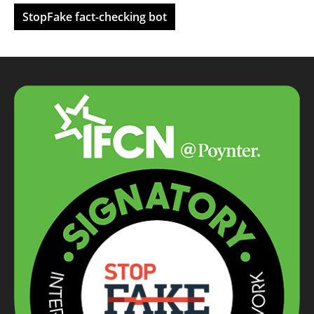
StopFake fact-checking bot