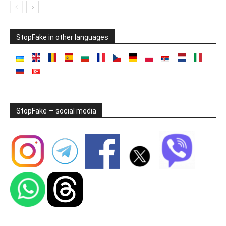
StopFake in other languages
StopFake — social media