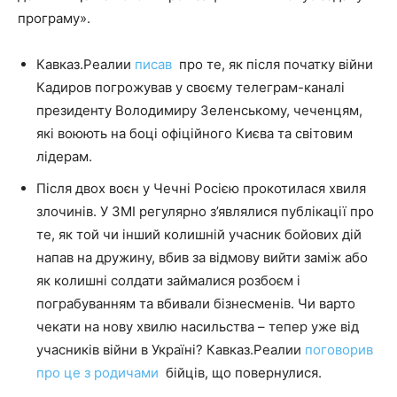
програму».
Кавказ.Реалии
писав
про те, як після початку війни
Кадиров погрожував у своєму телеграм-каналі
президенту Володимиру Зеленському, чеченцям,
які воюють на боці офіційного Києва та світовим
лідерам.
Після двох воєн у Чечні Росією прокотилася хвиля
злочинів. У ЗМІ регулярно з’являлися публікації про
те, як той чи інший колишній учасник бойових дій
напав на дружину, вбив за відмову вийти заміж або
як колишні солдати займалися розбоєм і
пограбуванням та вбивали бізнесменів. Чи варто
чекати на нову хвилю насильства – тепер уже від
учасників війни в Україні? Кавказ.Реалии
поговорив
про це з родичами
бійців, що повернулися.