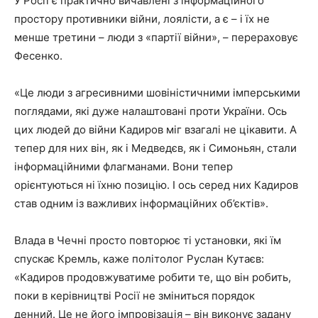
У Росії є практично вичавлені з інформаційного
простору противники війни, лоялісти, а є – і їх не
менше третини – люди з «партії війни», – перераховує
Фесенко.
«Це люди з агресивними шовіністичними імперськими
поглядами, які дуже налаштовані проти України. Ось
цих людей до війни Кадиров міг взагалі не цікавити. А
тепер для них він, як і Медведєв, як і Симоньян, стали
інформаційними флагманами. Вони тепер
орієнтуються ні їхню позицію. І ось серед них Кадиров
став одним із важливих інформаційних об’єктів».
Влада в Чечні просто повторює ті установки, які їм
спускає Кремль, каже політолог Руслан Кутаєв:
«Кадиров продовжуватиме робити те, що він робить,
поки в керівництві Росії не зміниться порядок
денний. Це не його імпровізація – він виконує задану