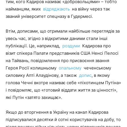
тим, кого Кадиров називає «добровольцями» – тобто
найманцям, яких
відряджають
на війну через так
званий університет спецназу в Гудермесі.
Втім, дописами, що отримали найбільше переглядів за
увесь час, згідно з відкритими даними стали інші
публікації. Це, наприклад,
роздуми
Кадирова про
візит спікера Палати представників США Ненсі Пелосі
на Тайвань, повідомлення про присвоєння звання
Героя Росії колишньому
опальному
чеченському
силовику Апті Алаудінову, а також
допис
, в якому
голова Чечні вкотре називає себе «піхотинцем Путіна»
і повідомляє, що «готовий віддати життя за цінності»,
які Путін «затято захищає».
Якщо до вторгнення в Україну на канал Кадирова
підписувалися десятки й сотні користувачів на добу, то
після початку війни кількість нових підписників почала