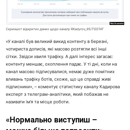
Скриншот відкритих даних щодо каналу RKadyrov_95/TGSTAT
«У каналі був великий викид контенту в березні,
чотириста дописів, які масово розтягли всі інші
сітки. Звідси хвиля трафіку. А далі інтерес загасає:
контенту меншає, охоплення падає. У ті дні, коли на
канал масово підписувалися, немає дуже помітних
вливань трафіку ботів, схоже, що це справді живі
підписники», – коментує статистику каналу Кадирова
експерт з телеграм-аналітики, який побажав не
називати ім’я та місце роботи.
«Нормально виступиш –