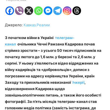
Джерело:
Кавказ.Реалии
З початком війни в Україні
телеграм-
канал
очільника Чечні Рамзана Кадирова почав
стрімко зростати – з усього 50 тисяч підписників на
початку лютого до 1,6 млн. у березні та 2,6 млн. у
серпні. У ньому з’являються відео відряджених на
війну кадирівців та «добровольців», дописи з
погрозами на адресу керівництва України, країн
Заходу та прихильників невизнаної
Ічкерії
,
відеозвернення Кадирова щодо
зовнішньополітичних питань, а також його особисті
фотографії. За п’ять місяців телеграм-канал став
головним медіа політика (замість інстаграма, де