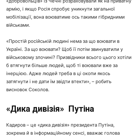
«добровольців» із Чечні розраховували як на приватну
армію, і якщо Росія спробує уникнути загальної
мобілізації, вона воюватиме ось такими гібридними
військами.
«Простій російській людині нема за що воювати в
Україні. За що воювати? Щоб її потім звинуватили у
військовому злочині? Призвідники всього цього хотіли
б втягнути більше людей, щоб ті воювали вже за
інерцією. Адже людей треба в ці окопи якось
затягнути і не дати їм звідти втекти», – робить
висновок Соколов.
«Дика
дивізія»
Путіна
Кадиров – це «дика дивізія» президента Путіна,
зокрема й в інформаційному сенсі, вважає голова