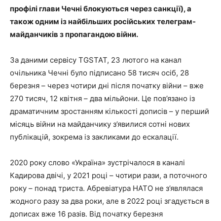
профілі глави Чечні блокуються через санкції), а
також одним із найбільших російських телеграм-
майданчиків з пропагандою війни.
За даними сервісу TGSTAT, 23 лютого на канал
очільника Чечні було підписано 58 тисяч осіб, 28
березня – через чотири дні після початку війни – вже
270 тисяч, 12 квітня – два мільйони. Це пов’язано із
драматичним зростанням кількості дописів – у перший
місяць війни на майданчику з’явилися сотні нових
публікацій, зокрема із закликами до ескалації.
2020 року слово «Україна» зустрічалося в каналі
Кадирова двічі, у 2021 році – чотири рази, а поточного
року – понад триста. Абревіатура НАТО не з’являлася
жодного разу за два роки, але в 2022 році згадується в
дописах вже 16 разів. Від початку березня