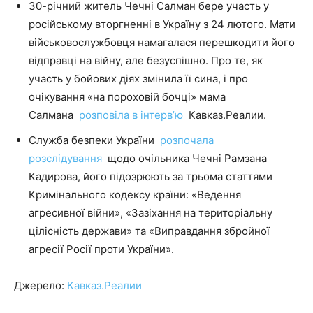
30-річний житель Чечні Салман бере участь у
російському вторгненні в Україну з 24 лютого. Мати
військовослужбовця намагалася перешкодити його
відправці на війну, але безуспішно. Про те, як
участь у бойових діях змінила її сина, і про
очікування «на пороховій бочці» мама
Салмана
розповіла в інтерв’ю
Кавказ.Реалии.
Служба безпеки України
розпочала
розслідування
щодо очільника Чечні Рамзана
Кадирова, його підозрюють за трьома статтями
Кримінального кодексу країни: «Ведення
агресивної війни», «Зазіхання на територіальну
цілісність держави» та «Виправдання збройної
агресії Росії проти України».
Джерело:
Кавказ.Реалии