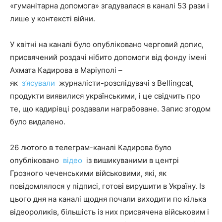
«гуманітарна допомога» згадувалася в каналі 53 рази і
лише у контексті війни.
У квітні на каналі було опубліковано черговий допис,
присвячений роздачі нібито допомоги від фонду імені
Ахмата Кадирова в Маріуполі –
як
з’ясували
журналісти-розслідувачі з Bellingcat,
продукти виявилися українськими, і це свідчить про
те, що кадирівці роздавали награбоване. Запис згодом
було видалено.
26 лютого в телеграм-каналі Кадирова було
опубліковано
відео
із вишикуваними в центрі
Грозного чеченськими військовими, які, як
повідомлялося у підписі, готові вирушити в Україну. Із
цього дня на каналі щодня почали виходити по кілька
відеороликів, більшість із них присвячена військовим і