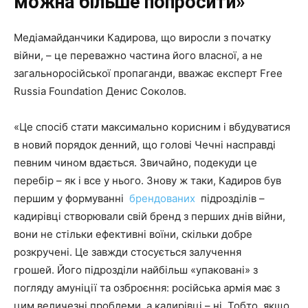
можна більше попросити»
Медіамайданчики Кадирова, що виросли з початку
війни, – це переважно частина його власної, а не
загальноросійської пропаганди, вважає експерт Free
Russia Foundation Денис Соколов.
«Це спосіб стати максимально корисним і вбудуватися
в новий порядок денний, що голові Чечні насправді
певним чином вдається. Звичайно, подекуди це
перебір – як і все у нього. Знову ж таки, Кадиров був
першим у формуванні
брендованих
підрозділів –
кадирівці створювали свій бренд з перших днів війни,
вони не стільки ефективні воїни, скільки добре
розкручені. Це завжди стосується залучення
грошей. Його підрозділи найбільш «упаковані» з
погляду амуніції та озброєння: російська армія має з
цим величезні проблеми, а кадирівці – ні. Тобто, якщо