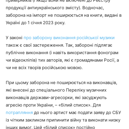
примірників (і якщо вони не включені до Реєстру
продукції антиукраїнського змісту). Водночас,
заборона на імпорт не поширюється на книги, видані в
Україні до 1 січня 2023 року.
У законі
про заборону виконання російської музики
також є свої застереження. Так, забороні підлягає
публічне виконання (і навіть використання фонограм
чи відеокліпів) тих авторів, які є громадянами Росії, а
чи не всіх творів російською мовою.
При цьому заборона не поширюється на виконавців,
які внесені до спеціального Переліку музичних
виконавців держави-агресорки, які засуджують
агресію проти України, – «білий список». Для
потрапляння
до нього артист має подати заяву до СБУ
із чітким закликом припинити війну та виконати низку
інших вимог. Цей «білий список» постійно