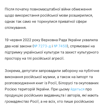
Після початку повномасштабної війни обмеження
щодо використання російської мови розширилися,
однак так само не торкнулися приватної сфери
спілкування.
19 червня 2022 року Верховна Рада України ухвалила
два нові закони (
№ 7273-д
і
№ 7459
), спрямовані на
підтримку української культури та захист культурного
простору на тлі російської агресії.
Зокрема, депутати запровадили заборону на публічне
виконання російської музики, а також на імпорт та
розповсюдження книг із Росії, Білорусі та окупованих
Росією територій України. При цьому
йдеться
про
продукцію російських видавництв і авторів,
які мають
громадянство Росії
, а не всіх, хто пише російською