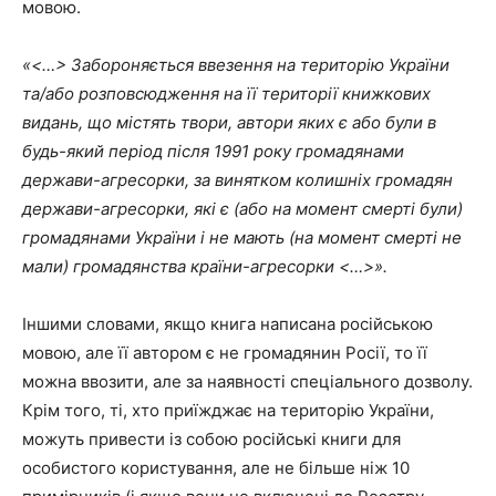
мовою.
«<…> Забороняється ввезення на територію України
та/або розповсюдження на її території книжкових
видань, що містять твори, автори яких є або були в
будь-який період після 1991 року громадянами
держави-агресорки, за винятком колишніх громадян
держави-агресорки, які є (або на момент смерті були)
громадянами України і не мають (на момент смерті не
мали) громадянства країни-агресорки <…>».
Іншими словами, якщо книга написана російською
мовою, але її автором є не громадянин Росії, то її
можна ввозити, але за наявності спеціального дозволу.
Крім того, ті, хто приїжджає на територію України,
можуть привести із собою російські книги для
особистого користування, але не більше ніж 10