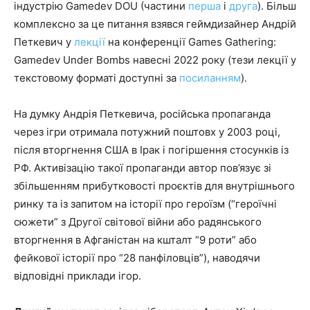
індустрію Gamedev DOU (частини
перша
і
друга
). Більш
комплексно за це питання взявся геймдизайнер Андрій
Петкевич у
лекції
на конференції Games Gathering:
Gamedev Under Bombs навесні 2022 року (тези лекції у
текстовому форматі доступні за
посиланням
).
На думку Андрія Петкевича, російська пропаганда
через ігри отримала потужний поштовх у 2003 році,
після вторгнення США в Ірак і погіршення стосунків із
РФ. Активізацію такої пропаганди автор пов’язує зі
збільшенням прибутковості проєктів для внутрішнього
ринку та із запитом на історії про героїзм (“героїчні
сюжети” з Другої світової війни або радянського
вторгнення в Афганістан на кшталт “9 роти” або
фейкової історії про “28 панфіловців”), наводячи
відповідні приклади ігор.