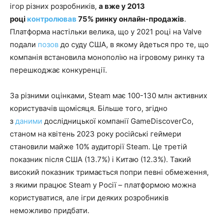
ігор різних розробників,
а вже у 2013
році
контролював
75% ринку онлайн-продажів
.
Платформа настільки велика, що у 2021 році на Valve
подали
позов
до суду США, в якому йдеться про те, що
компанія встановила монополію на ігровому ринку та
перешкоджає конкуренції.
За різними оцінками, Steam має 100-130 млн активних
користувачів щомісяця. Більше того, згідно
з
даними
дослідницької компанії GameDiscoverCo,
станом на квітень 2023 року російські геймери
становили майже 10% аудиторії Steam. Це третій
показник після США (13.7%) і Китаю (12.3%). Такий
високий показник тримається попри певні обмеження,
з якими працює Steam у Росії – платформою можна
користуватися, але ігри деяких розробників
неможливо придбати.