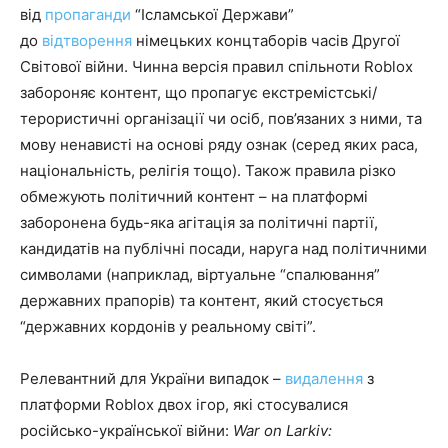
від
пропаганди
“Ісламської Держави”
до
відтворення
німецьких концтаборів часів Другої
Світової війни. Чинна версія правил спільноти Roblox
забороняє контент, що пропагує екстремістські/
терористичні організації чи осіб, пов’язаних з ними, та
мову ненависті на основі ряду ознак (серед яких раса,
національність, релігія тощо). Також правила різко
обмежують політичний контент – на платформі
заборонена будь-яка агітація за політичні партії,
кандидатів на публічні посади, наруга над політичними
символами (наприклад, віртуальне “спалювання”
державних прапорів) та контент, який стосується
“державних кордонів у реальному світі”.
Релевантний для України випадок –
видалення
з
платформи Roblox двох ігор, які стосувалися
російсько-української війни:
War on Larkiv: