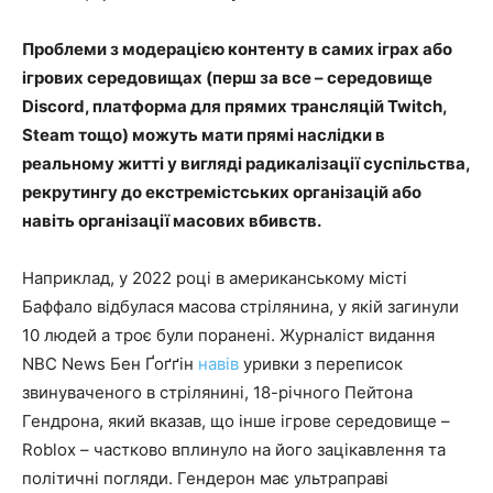
Проблеми з модерацією контенту в самих іграх або
ігрових середовищах (перш за все – середовище
Discord, платформа для прямих трансляцій Twitch,
Steam тощо) можуть мати прямі наслідки в
реальному житті у вигляді радикалізації суспільства,
рекрутингу до екстремістських організацій або
навіть організації масових вбивств.
Наприклад, у 2022 році в американському місті
Баффало відбулася масова стрілянина, у якій загинули
10 людей а троє були поранені. Журналіст видання
NBC News Бен Ґоґґін
навів
уривки з переписок
звинуваченого в стрілянині, 18-річного Пейтона
Гендрона, який вказав, що інше ігрове середовище –
Roblox – частково вплинуло на його зацікавлення та
політичні погляди. Гендерон має ультраправі