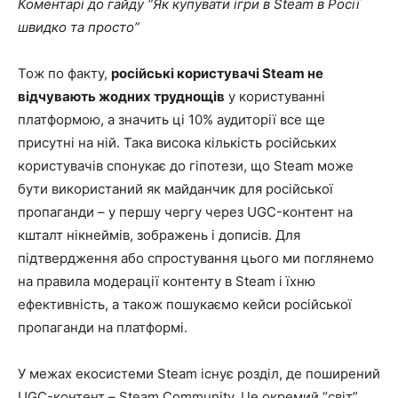
Коментарі до гайду “Як купувати ігри в Steam в Росії
швидко та просто”
Тож по факту,
російські користувачі Steam не
відчувають жодних труднощів
у користуванні
платформою, а значить ці 10% аудиторії все ще
присутні на ній. Така висока кількість російських
користувачів спонукає до гіпотези, що Steam може
бути використаний як майданчик для російської
пропаганди – у першу чергу через UGC-контент на
кшталт нікнеймів, зображень і дописів. Для
підтвердження або спростування цього ми поглянемо
на правила модерації контенту в Steam і їхню
ефективність, а також пошукаємо кейси російської
пропаганди на платформі.
У межах екосистеми Steam існує розділ, де поширений
UGC-контент – Steam Community. Це окремий “світ”,