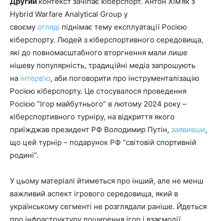
Другий
контекст зачіпає кіберспорт. Антон Хім’як з
Hybrid Warfare Analytical Group у
своєму
огляді
піднімає тему експлуатації Росією
кіберспорту. Людей з кіберспортивного середовища,
які до повномасштабного вторгнення мали лише
нішеву популярність, традиційні медіа запрошують
на
інтерв’ю
, аби поговорити про інструменталізацію
Росією кіберспорту. Це стосувалося проведення
Росією “Ігор майбутнього” в лютому 2024 року –
кіберспортивного турніру, на відкриття якого
приїжджав президент РФ Володимир Путін,
заявивши
,
що цей турнір – подарунок РФ “світовій спортивній
родині”.
У цьому матеріалі йтиметься про інший, але не менш
важливий аспект ігрового середовища, який в
українському сегменті не розглядали раніше. Йдеться
про інфраструктуру поширення ігор і взаємодії