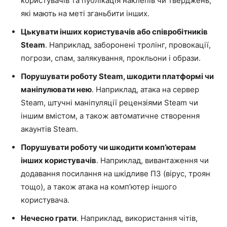
користувачів та публікація наклепів чи тверджень,
які мають на меті зганьбити інших.
Цькувати інших користувачів або співробітників
Steam
. Наприклад, заборонені тролінг, провокації,
погрози, спам, залякування, прокльони і образи.
Порушувати роботу Steam, шкодити платформі чи
маніпулювати нею
. Наприклад, атака на сервер
Steam, штучні маніпуляції рецензіями Steam чи
іншим вмістом, а також автоматичне створення
акаунтів Steam.
Порушувати роботу чи шкодити комп’ютерам
інших користувачів
. Наприклад, вивантаження чи
додавання посилання на шкідливе ПЗ (вірус, троян
тощо), а також атака на комп’ютер іншого
користувача.
Нечесно грати
. Наприклад, використання чітів,