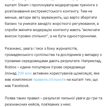
кшталт Steam і пропонувати модераторам тренінги з
розпізнавання екстремістського контенту. Тим не
менше, автори звіту зауважують, що варто зберігати
баланс та уникати занадто жорсткого регулювання, а
спроби змінити модерацію контенту мають “включати
внесок ігрових спільнот”, а не бути односторонніми.
Резонанс, увага і тиск з боку журналістів,
громадянського суспільства та дослідників у випадку з
ігровими середовищами дають результати. Наприклад,
Roblox – єдине популярне ігрове середовище
(понад
200 млн
активних користувачів щомісяця), яке
має комплексні
правила спільноти
на кшталт тих, що
має Facebook.
Поява таких правил – результат пильної уваги до гри та
резонансних кейсів, пов’язаних з нею: