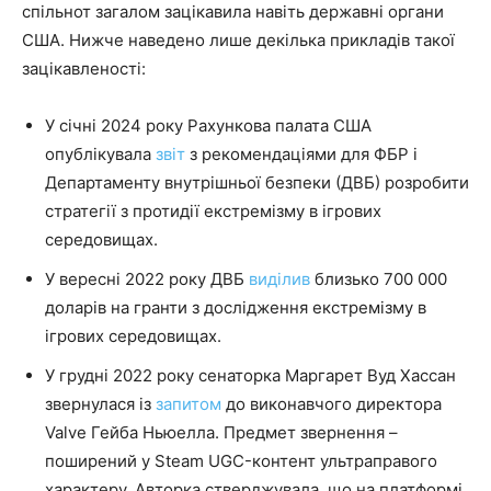
спільнот загалом зацікавила навіть державні органи
США. Нижче наведено лише декілька прикладів такої
зацікавленості:
У січні 2024 року Рахункова палата США
опублікувала
звіт
з рекомендаціями для ФБР і
Департаменту внутрішньої безпеки (ДВБ) розробити
стратегії з протидії екстремізму в ігрових
середовищах.
У вересні 2022 року ДВБ
виділив
близько 700 000
доларів на гранти з дослідження екстремізму в
ігрових середовищах.
У грудні 2022 року сенаторка Маргарет Вуд Хассан
звернулася із
запитом
до виконавчого директора
Valve Гейба Ньюелла. Предмет звернення –
поширений у Steam UGC-контент ультраправого
характеру. Авторка стверджувала, що на платформі