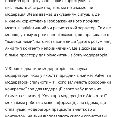
правила про “цькування інших користувачів”
виглядають абстрактно, тож ми не знаємо, чи
модерація Steam вважає цькуванням ситуації, де
нікнейм користувача і зображення його профілю
мають шовіністичний чи расистський характер. Тим не
менше, у тому ж роз’ясненні вказано, що правила не є
“всеохопними”, натомість вони лише “дають розуміння,
який тип контенту неприйнятний”. Це відкриває ще
більше простору для різночитань з боку модераторів.
У Steam є два типи модераторів: оплачувані
модератори, яких у якості підрядників наймає Valve, та
модератори спільноти – ті, кого залучають розробники
конкретної гри для модерації свого хабу (про них
йтиметься нижче). Хоча про модерацію в Steam та її
механізми роботи є мало інформації, але відомо, що
оплачувані модератори працюють винятково з
контентом, на який відправляють скарги користувачі.