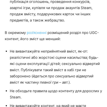
публікація оголошень, проведення конкурсів,
азартні ігри, купівля чи продаж акаунтів Steam,
продаж вмісту, подарункових карток чи інших
предметів, а також жебрацтво.
В окремому
роз’ясненні
розміщений розділ про UGC-
контент, його зміст ще менший:
Не вивантажуйте неприйнятний вміст, як-от:
реалістичні або жорстокі сцени насильства; будь-
які сцени експлуатації дітей; сексуально відвертий
вміст. Публікувати такий вміст в хабі гри не
заборонено (
йдеться про сексуально відвертий
вміст як частину певної гри – авт.
).
Не обходьте правила щодо контенту для дорослих у
Steam.
Не вивантажуйте контент, на який не маєте