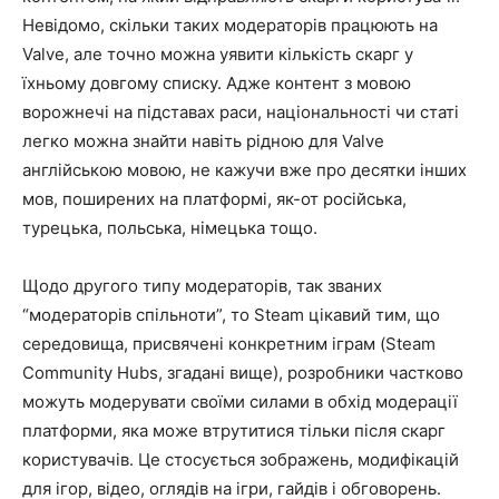
Невідомо, скільки таких модераторів працюють на
Valve, але точно можна уявити кількість скарг у
їхньому довгому списку. Адже контент з мовою
ворожнечі на підставах раси, національності чи статі
легко можна знайти навіть рідною для Valve
англійською мовою, не кажучи вже про десятки інших
мов, поширених на платформі, як-от російська,
турецька, польська, німецька тощо.
Щодо другого типу модераторів, так званих
“модераторів спільноти”, то Steam цікавий тим, що
середовища, присвячені конкретним іграм (Steam
Community Hubs, згадані вище), розробники частково
можуть модерувати своїми силами в обхід модерації
платформи, яка може втрутитися тільки після скарг
користувачів. Це стосується зображень, модифікацій
для ігор, відео, оглядів на ігри, гайдів і обговорень.