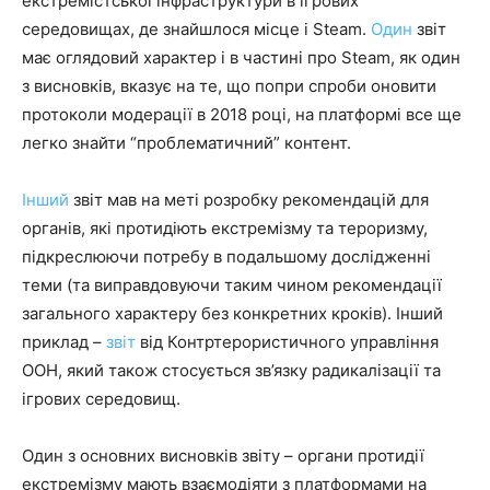
екстремістської інфраструктури в ігрових
середовищах, де знайшлося місце і Steam.
Один
звіт
має оглядовий характер і в частині про Steam, як один
з висновків, вказує на те, що попри спроби оновити
протоколи модерації в 2018 році, на платформі все ще
легко знайти “проблематичний” контент.
Інший
звіт мав на меті розробку рекомендацій для
органів, які протидіють екстремізму та тероризму,
підкреслюючи потребу в подальшому дослідженні
теми (та виправдовуючи таким чином рекомендації
загального характеру без конкретних кроків). Інший
приклад –
звіт
від Контртерористичного управління
ООН, який також стосується зв’язку радикалізації та
ігрових середовищ.
Один з основних висновків звіту – органи протидії
екстремізму мають взаємодіяти з платформами на