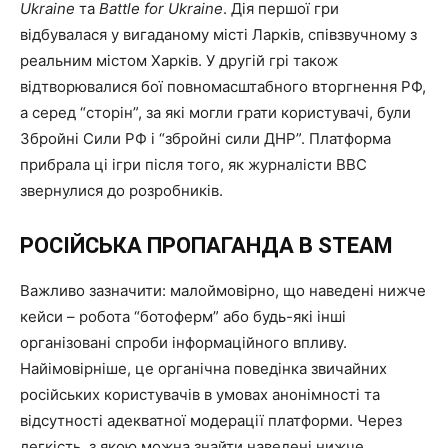
Ukraine
та
Battle for Ukraine
. Дія першої гри
відбувалася у вигаданому місті Ларків, співзвучному з
реальним містом Харків. У другій грі також
відтворювалися бої повномасштабного вторгнення РФ,
а серед “сторін”, за які могли грати користувачі, були
Збройні Сили РФ і “збройні сили ДНР”. Платформа
прибрала ці ігри після того, як журналісти BBC
звернулися до розробників.
РОСІЙСЬКА ПРОПАГАНДА В STEAM
Важливо зазначити: малоймовірно, що наведені нижче
кейси – робота “ботоферм” або будь-які інші
організовані спроби інформаційного впливу.
Найімовірніше, це органічна поведінка звичайних
російських користувачів в умовах анонімності та
відсутності адекватної модерації платформи. Через
легкість, з якою можна знайти наведені нижче