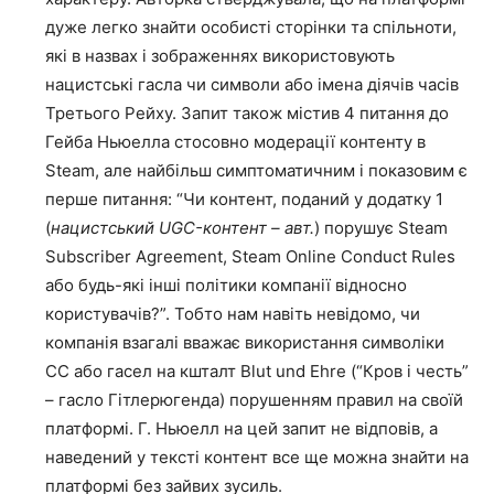
дуже легко знайти особисті сторінки та спільноти,
які в назвах і зображеннях використовують
нацистські гасла чи символи або імена діячів часів
Третього Рейху. Запит також містив 4 питання до
Гейба Ньюелла стосовно модерації контенту в
Steam, але найбільш симптоматичним і показовим є
перше питання: “Чи контент, поданий у додатку 1
(
нацистський UGC-контент – авт.
) порушує Steam
Subscriber Agreement, Steam Online Conduct Rules
або будь-які інші політики компанії відносно
користувачів?”. Тобто нам навіть невідомо, чи
компанія взагалі вважає використання символіки
СС або гасел на кшталт Blut und Ehre (“Кров і честь”
– гасло Гітлерюгенда) порушенням правил на своїй
платформі. Г. Ньюелл на цей запит не відповів, а
наведений у тексті контент все ще можна знайти на
платформі без зайвих зусиль.