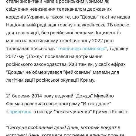
стали знов-таки мапа з російським Кримом як
свідчення невизнання телеканалом державних
кордонів України, а також те, що “Дождь” так і не надав
Національній раді адаптовану під українське ТБ версію
для трансляції, без російської реклами. Інцидент із
мапою на латвійському телебаченні у 2022 році
телеканал пояснював
“технічною помилкою”
, тоді як у
2017-му “Дождь” посилався на дотримання
російського законодавства. Хай там як, у своїх ефірах
“Дождь” не обмежувався “фейковими” мапами для
легітимізації російської окупації Криму.
21 березня 2014 року ведучий “Дождя” Михайло
Фішман розпочав свою програму “И так далее”
з
привітань
із нагоди
“воссоединения”
Криму з Росією.
“Сегодня особенный день! День, который войдет в
историю! День, когда все россияне в едином порыве