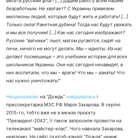
висеть русский флаг!
[…] Дадим работу всем нашим
безработным. Не хватает? С Украины привезем
миллионы людей, которые будут жить и работать! […]
Только сила! Ракетная дубина! Тогда нас будут уважать
и мы все получим! […] Как нас сегодня изображают?
Русские “ватники”: пьют, матом ругаются, сидят на
печи, ничего не могут делать. Мы – идиоты. Из нас
делают посмешище – это учебники истории для всех
школьников Украины. Они нас сегодня ненавидят, в
них воспитали, что мы – враги! Что мы – азиаты! Что
нас нужно уничтожать!
”
Неодноразово
на “Дождь”
навідувалась
і
прессекретарка МЗС РФ Марія Захарова. В серпні
2015-го, тобто вже не в межах проєкту
“Президент-2042”, її також запросили провести на
телеканалі “майстер-клас”. Чого навчала Захарова,
невідомо. На сайті та ютуб-каналі “Дождя” немає