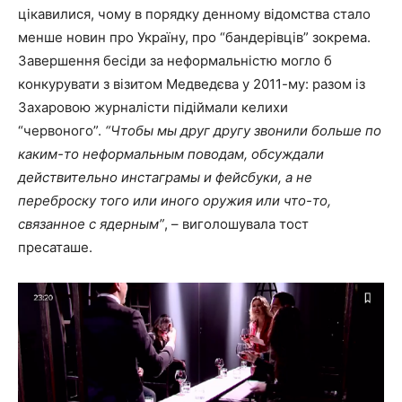
цікавилися, чому в порядку денному відомства стало
менше новин про Україну, про “бандерівців” зокрема.
Завершення бесіди за неформальністю могло б
конкурувати з візитом Медведєва у 2011-му: разом із
Захаровою журналісти підіймали келихи
“червоного”.
“Чтобы мы друг другу звонили больше по
каким-то неформальным поводам, обсуждали
действительно инстаграмы и фейсбуки, а не
переброску того или иного оружия или что-то,
связанное с ядерным”
, – виголошувала тост
пресаташе.