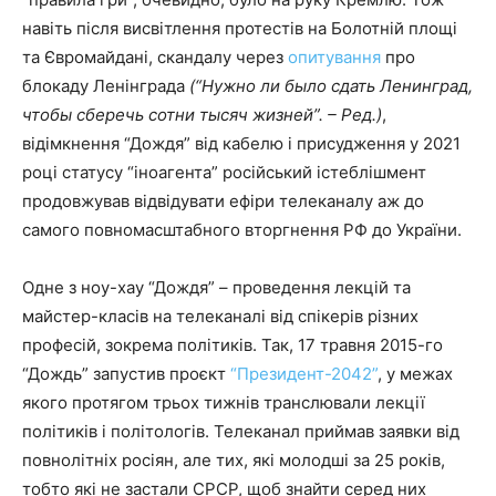
навіть після висвітлення протестів на Болотній площі
та Євромайдані, скандалу через
опитування
про
блокаду Ленінграда
(“Нужно ли было сдать Ленинград,
чтобы сберечь сотни тысяч жизней”. – Ред.)
,
відімкнення “Дождя” від кабелю і присудження у 2021
році статусу “іноагента” російський істеблішмент
продовжував відвідувати ефіри телеканалу аж до
самого повномасштабного вторгнення РФ до України.
Одне з ноу-хау “Дождя” – проведення лекцій та
майстер-класів на телеканалі від спікерів різних
професій, зокрема політиків. Так, 17 травня 2015-го
“Дождь” запустив проєкт
“Президент-2042”
, у межах
якого протягом трьох тижнів транслювали лекції
політиків і політологів. Телеканал приймав заявки від
повнолітніх росіян, але тих, які молодші за 25 років,
тобто які не застали СРСР, щоб знайти серед них