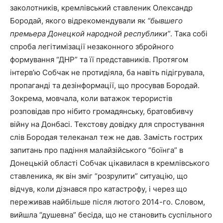
заколотників, кремлівський ставленик Олександр
Бородай, якого відрекомендували як
“бывшего
премьера Донецкой народной республики”
. Така собі
спроба легітимізації незаконного збройного
формування “ДНР” та її представників. Протягом
інтерв’ю Собчак не протидіяла, ба навіть підігрувала,
пропаганді та дезінформації, що просував Бородай.
Зокрема, мовчала, коли ватажок терористів
розповідав про нібито громадянську, братовбивчу
війну на Донбасі. Текстову довідку для спростування
слів Бородая телеканал теж не дав. Замість гострих
запитань про падіння малайзійського “боїнга” в
Донецькій області Собчак цікавилася в кремлівського
ставленика, як він зміг “розрулити” ситуацію, що
відчув, коли дізнався про катастрофу, і через що
переживав найбільше після лютого 2014-го. Словом,
вийшла “душевна” бесіда, що не становить суспільного