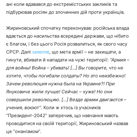
ані коли вдавався до екстремістських закликів та
підбурював росіян до злочинних дій проти українців.
Жириновський спочатку переконував: російська влада
вдається до насильства всередині держави, що нібито
є благом, і без цього Росія розвалиться, як свого часу
СРСР. Далі
заявляв
, що мета армії – не захищати, а
гинути, вбивати й нападати на чужі території:
“Армия –
для войны! Война – убивать! […] Вы говорите, что не
хотите, чтобы погибали солдаты? Но это неизбежно!
Зачем революция нужна была на Украине?! При
Януковиче жили лучше! Сейчас – хуже! Но они
совершили революцию. […] Везде армии двигаются –
учения, воюют”
. Коли ж хтось із учасників
“Президент-2042” заперечив, що навчання мають
проводитися на своїй території, Жириновський назвав
це “онанізмом”.