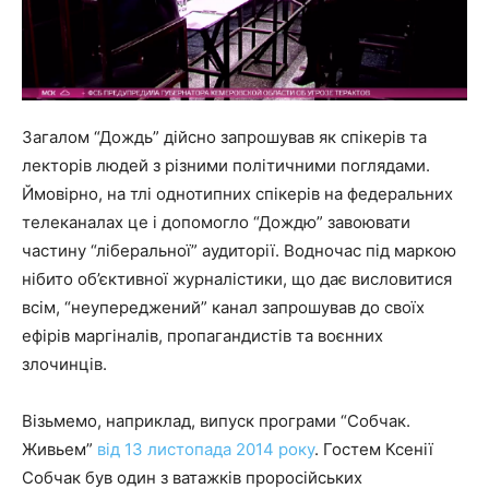
Загалом “Дождь” дійсно запрошував як спікерів та
лекторів людей з різними політичними поглядами.
Ймовірно, на тлі однотипних спікерів на федеральних
телеканалах це і допомогло “Дождю” завоювати
частину “ліберальної” аудиторії. Водночас під маркою
нібито об’єктивної журналістики, що дає висловитися
всім, “неупереджений” канал запрошував до своїх
ефірів маргіналів, пропагандистів та воєнних
злочинців.
Візьмемо, наприклад, випуск програми “Собчак.
Живьем”
від 13 листопада 2014 року
. Гостем Ксенії
Собчак був один з ватажків проросійських