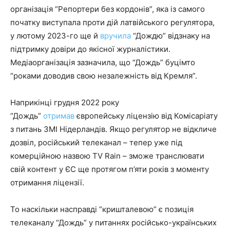
організація “Репортери без кордонів”, яка із самого
початку виступала проти дій латвійського регулятора,
у лютому 2023-го ще й
вручила
“Дождю” відзнаку на
підтримку довіри до якісної журналістики.
Медіаорганізація зазначила, що “Дождь” буцімто
“роками доводив свою незалежність від Кремля”.
Наприкінці грудня 2022 року
“Дождь”
отримав
європейську ліцензію від Комісаріату
з питань ЗМІ Нідерландів. Якщо регулятор не відкличе
дозвіл, російський телеканал – тепер уже під
комерційною назвою TV Rain – зможе транслювати
свій контент у ЄС ще протягом п’яти років з моменту
отримання ліцензії.
То наскільки насправді “кришталевою” є позиція
телеканалу “Дождь” у питаннях російсько-українських