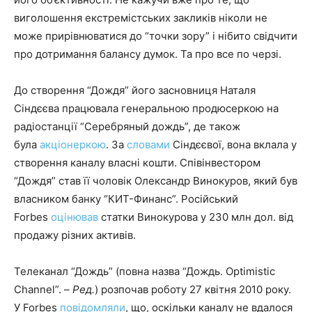
виголошення екстремістських закликів ніколи не
може прирівнюватися до “точки зору” і нібито свідчити
про дотримання балансу думок. Та про все по черзі.
До створення “Дождя” його засновниця Наталя
Сіндєєва працювала генеральною продюсеркою на
радіостанції “Серебряный дождь”, де також
була
акціонеркою
. За
словами
Сіндєєвої, вона вклала у
створення каналу власні кошти. Співінвестором
“Дождя” став її чоловік Олександр Винокуров, який був
власником банку “КИТ-Финанс”. Російський
Forbes
оцінював
статки Винокурова у 230 млн дол. від
продажу різних активів.
Телеканал “Дождь” (повна назва “Дождь. Optimistic
Channel”. –
Ред.
) розпочав роботу 27 квітня 2010 року.
У Forbes
повідомляли
, що, оскільки каналу не вдалося