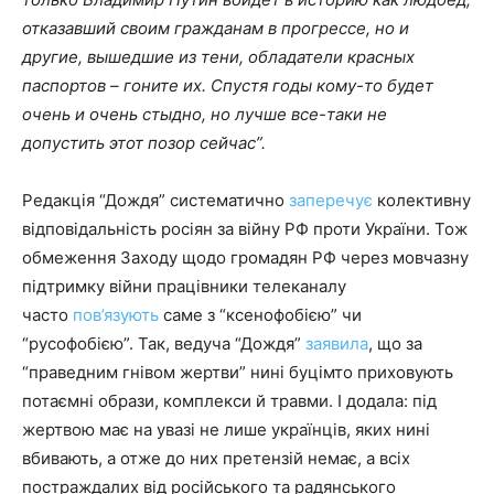
отказавший своим гражданам в прогрессе, но и
другие, вышедшие из тени, обладатели красных
паспортов – гоните их. Спустя годы кому-то будет
очень и очень стыдно, но лучше все-таки не
допустить этот позор сейчас”.
Редакція “Дождя” систематично
заперечує
колективну
відповідальність росіян за війну РФ проти України. Тож
обмеження Заходу щодо громадян РФ через мовчазну
підтримку війни працівники телеканалу
часто
пов’язують
саме з “ксенофобією” чи
“русофобією”. Так, ведуча “Дождя”
заявила
, що за
“праведним гнівом жертви” нині буцімто приховують
потаємні образи, комплекси й травми. І додала: під
жертвою має на увазі не лише українців, яких нині
вбивають, а отже до них претензій немає, а всіх
постраждалих від російського та радянського