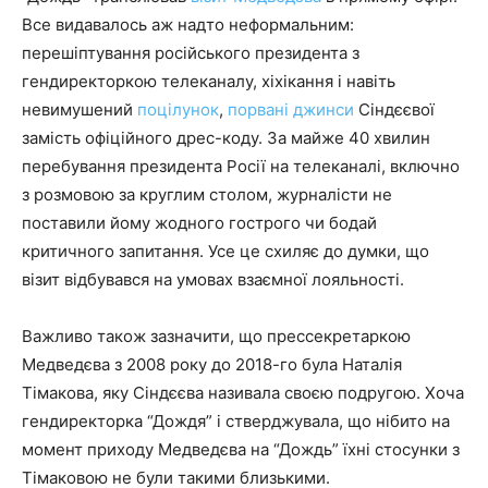
Все видавалось аж надто неформальним:
перешіптування російського президента з
гендиректоркою телеканалу, хіхікання і навіть
невимушений
поцілунок
,
порвані джинси
Сіндєєвої
замість офіційного дрес-коду. За майже 40 хвилин
перебування президента Росії на телеканалі, включно
з розмовою за круглим столом, журналісти не
поставили йому жодного гострого чи бодай
критичного запитання. Усе це схиляє до думки, що
візит відбувався на умовах взаємної лояльності.
Важливо також зазначити, що прессекретаркою
Медведєва з 2008 року до 2018-го була Наталія
Тімакова, яку Сіндєєва називала своєю подругою. Хоча
гендиректорка “Дождя” і стверджувала, що нібито на
момент приходу Медведєва на “Дождь” їхні стосунки з
Тімаковою не були такими близькими.