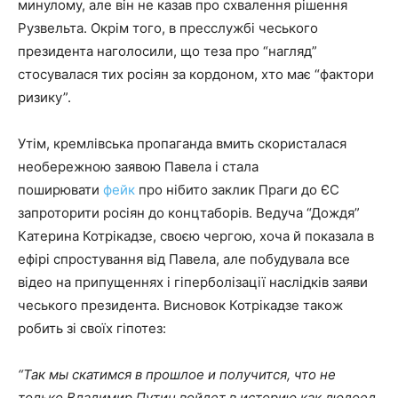
минулому, але він не казав про схвалення рішення
Рузвельта. Окрім того, в пресслужбі чеського
президента наголосили, що теза про “нагляд”
стосувалася тих росіян за кордоном, хто має “фактори
ризику”.
Утім, кремлівська пропаганда вмить скористалася
необережною заявою Павела і стала
поширювати
фейк
про нібито заклик Праги до ЄС
запроторити росіян до концтаборів. Ведуча “Дождя”
Катерина Котрікадзе, своєю чергою, хоча й показала в
ефірі спростування від Павела, але побудувала все
відео на припущеннях і гіперболізації наслідків заяви
чеського президента. Висновок Котрікадзе також
робить зі своїх гіпотез:
“Так мы скатимся в прошлое и получится, что не
только Владимир Путин войдет в историю как людоед,