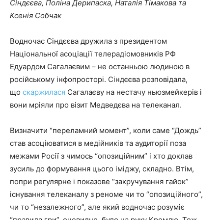
Сіндєєва, Поліна Дерипаска, Наталія Тімакова та
Ксенія Собчак
Водночас Сіндєєва дружила з президентом
Національної асоціації телерадіомовників РФ
Едуардом Сагалаєвим – не останньою людиною в
російському інфопросторі. Сіндєєва розповідала,
що
скаржилася
Сагалаєву на нестачу ньюзмейкерів і
вони мріяли про візит Медведєва на телеканал.
Визначити “переламний момент”, коли саме “Дождь”
став асоціюватися в медійників та аудиторії поза
межами Росії з чимось “опозиційним” і хто доклав
зусиль до формування цього іміджу, складно. Втім,
попри регулярне і показове “закручування гайок”
існування телеканалу з реноме чи то “опозиційного”,
чи то “незалежного”, але який водночас розуміє
“правила гри”, очевидно, було на руку Кремлю. Тож