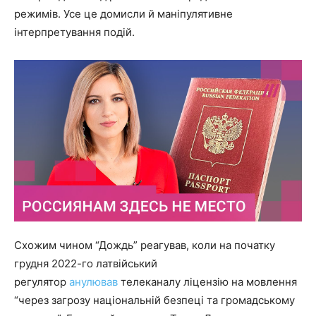
режимів. Усе це домисли й маніпулятивне
інтерпретування подій.
Схожим чином “Дождь” реагував, коли на початку
грудня 2022-го латвійський
регулятор
анулював
телеканалу ліцензію на мовлення
“через загрозу національній безпеці та громадському