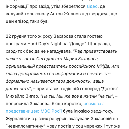
інформації про захід, утім збереглося
відео
, де
ведучий телеканалу Антон Желнов підтверджує, що
цей епізод таки був.
22 грудня того ж року Захарова стала гостею
програми Hard Day’s Night на “Дожде”. Щоправда,
хард-ток бесіда не нагадувала.
“Рад приветствовать
нашего гостя. Сегодня это Мария Захарова,
официальный представитель российского МИДа, или
глава департамента по информации и печати, так
формально называется твоя должность, ваша
должность”
, – привітався тодішній головред “Дождя”
Михайло Зигар.
“На ты. Мы же все в жизни “на ты”
, –
попросила Захарова. Якщо коротко,
розмова з
представницею МЗС Росії
була ілюзією хард-току.
Журналісти з різних ресурсів вказували Захаровій на
“недипломатичну” мову постів у соцмережах і тут же