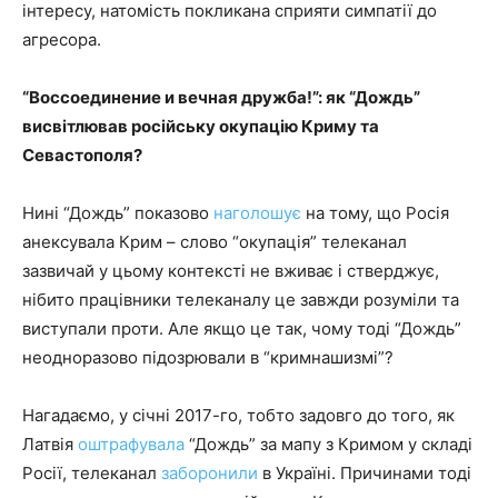
інтересу, натомість покликана сприяти симпатії до
агресора.
“Воссоединение и вечная дружба!”: як “Дождь”
висвітлював російську окупацію Криму та
Севастополя?
Нині “Дождь” показово
наголошує
на тому, що Росія
анексувала Крим – слово “окупація” телеканал
зазвичай у цьому контексті не вживає і стверджує,
нібито працівники телеканалу це завжди розуміли та
виступали проти. Але якщо це так, чому тоді “Дождь”
неодноразово підозрювали в “кримнашизмі”?
Нагадаємо, у січні 2017-го, тобто задовго до того, як
Латвія
оштрафувала
“Дождь” за мапу з Кримом у складі
Росії, телеканал
заборонили
в Україні. Причинами тоді