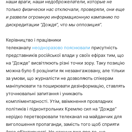
наши враги, наши недоброжелатели, которые не
только физически нас отключали, проверяли, они еще
и развели огромную информационную кампанию по
дискредитации “Дождя”, что мы оппозиция”.
Керівництво і працівники
телеканалу
неодноразово
пояснювали
присутність
представників російської влади у своїх ефірах тим, що
на “Дожде” висвітлюють різні точки зору. Таку позицію
можна було б розцінити як незаангажовану, але тільки
за умови, що журналісти не дозволяють спікерам
маніпулювати та поширювати дезінформацію, ставлять
уточнювальні запитання і уникають
компліментарності. Утім, ввімкнення провладних
політиків і підконтрольних Кремлю сил на “Дожде”
нерідко перетворювали телеканал на майданчик для
виголошення пропаганди, замість того щоб сприяти
його об’єктивності. Не кажучи вже про те, що