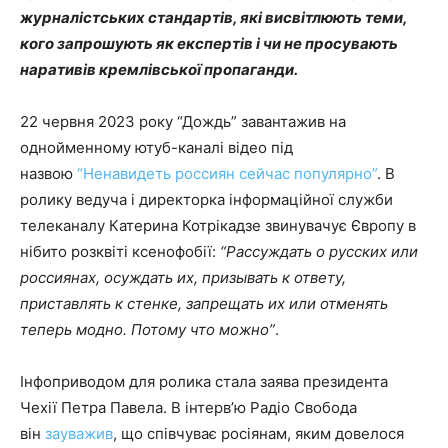
журналістських стандартів, які висвітлюють теми,
кого запрошують як експертів і чи не просувають
наративів кремлівської пропаганди.
22 червня 2023 року “Дождь” завантажив на
однойменному ютуб-каналі відео під
назвою
“Ненавидеть россиян сейчас популярно”
. В
ролику ведуча і директорка інформаційної служби
телеканалу Катерина Котрікадзе звинувачує Європу в
нібито розквіті ксенофобії:
“Рассуждать о русских или
россиянах, осуждать их, призывать к ответу,
приставлять к стенке, запрещать их или отменять
теперь модно. Потому что можно”
.
Інфоприводом для ролика стала заява президента
Чехії Петра Павела. В інтерв’ю Радіо Свобода
він
зауважив
, що співчуває росіянам, яким довелося