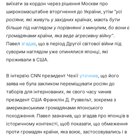
виїхати за кордон через рішення Москви про
широкомасштабне вторгнення до України, утім
“усі
росіяни, які живуть у західних країнах, мають бути
більше під наглядом у порівнянні з минулим, бо вони є
громадянами країни, яка веде агресивну війну”
.
Павел
згадав
, що в період Другої світової війни під
суворим наглядом уже опинялися японці, які
проживали в США.
В інтерв’ю CNN президент Чехії
уточнив
, що його
заява не була закликом переміщувати росіян до
таборів для інтернованих, як свого часу чинив
президент США Франклін Д. Рузвельт, зокрема з
американськими громадянами японського
походження. Павел зазначив, що згадав про японців в
історичному контексті, щоб показати, що обмеження
проти громадян країни, яка воює, застосовувались і в