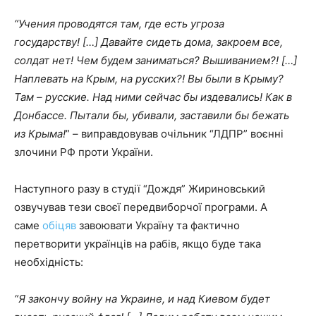
“Учения проводятся там, где есть угроза
государству!
[…] Давайте сидеть дома, закроем все,
солдат нет! Чем будем заниматься? Вышиванием?!
[…]
Наплевать на Крым, на русских?! Вы были в Крыму?
Там – русские. Над ними сейчас бы издевались! Как в
Донбассе. Пытали бы, убивали, заставили бы бежать
из Крыма!
” – виправдовував очільник “ЛДПР” воєнні
злочини РФ проти України.
Наступного разу в студії “Дождя” Жириновський
озвучував тези своєї передвиборчої програми. А
саме
обіцяв
завоювати Україну та фактично
перетворити українців на рабів, якщо буде така
необхідність:
“Я закончу войну на Украине, и над Киевом будет