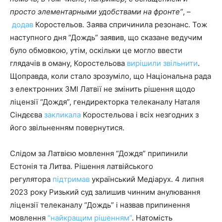
просто элементарными удобствами на фронте”
, –
додав
Коростельов. Заява спричинила резонанс. Тож
наступного дня “Дождь” заявив, що сказане ведучим
було обмовкою, утім, оскільки це могло ввести
глядачів в оману, Коростельова
вирішили звільнити
.
Щоправда, коли стало зрозуміло, що Національна рада
з електронних ЗМІ Латвії не змінить рішення щодо
ліцензії “Дождя”, гендиректорка телеканалу Наталя
Сіндєєва
закликала
Коростельова і всіх незгодних з
його звільненням повернутися.
Слідом за Латвією мовлення “Дождя” припинили
Естонія та Литва. Рішення латвійського
регулятора
підтримав
український Медіарух. 4 липня
2023 року Ризький суд залишив чинним анулювання
ліцензії телеканалу “Дождь” і назвав припинення
мовлення
“найкращим рішенням”
. Натомість