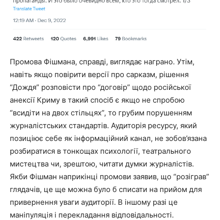
Промова Фішмана, справді, виглядає награно. Утім,
навіть якщо повірити версії про сарказм, рішення
“Дождя” розповісти про “договір” щодо російської
анексії Криму в такий спосіб є якщо не спробою
“всидіти на двох стільцях”, то грубим порушенням
журналістських стандартів. Аудиторія ресурсу, який
позиціює себе як інформаційний канал, не зобов’язана
розбиратися в тонкощах психології, театрального
мистецтва чи, зрештою, читати думки журналістів.
Якби Фішман наприкінці промови заявив, що “розіграв”
глядачів, це ще можна було б списати на прийом для
привернення уваги аудиторії. В іншому разі це
маніпуляція і перекладання відповідальності.