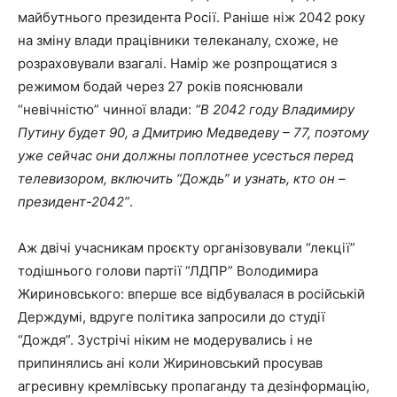
майбутнього президента Росії. Раніше ніж 2042 року
на зміну влади працівники телеканалу, схоже, не
розраховували взагалі. Намір же розпрощатися з
режимом бодай через 27 років пояснювали
“невічністю” чинної влади:
“В 2042 году Владимиру
Путину будет 90, а Дмитрию Медведеву – 77, поэтому
уже сейчас они должны поплотнее усесться перед
телевизором, включить “Дождь” и узнать, кто он –
президент-2042”
.
Аж двічі учасникам проєкту організовували “лекції”
тодішнього голови партії “ЛДПР” Володимира
Жириновського: вперше все відбувалася в російській
Держдумі, вдруге політика запросили до студії
“Дождя”. Зустрічі ніким не модерувались і не
припинялись ані коли Жириновський просував
агресивну кремлівську пропаганду та дезінформацію,