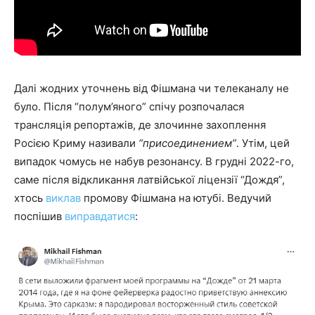
Далі жодних уточнень від Фішмана чи телеканалу не
було. Після “полум’яного” спічу розпочалася
трансляція репортажів, де злочинне захоплення
Росією Криму називали
“присоединением”
. Утім, цей
випадок чомусь не набув резонансу. В грудні 2022-го,
саме після відкликання латвійської ліцензії “Дождя”,
хтось
виклав
промову Фішмана на ютубі. Ведучий
поспішив
виправдатися
: