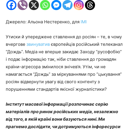
Джерело: Альона Нестеренко, для
ІМІ
Утиски й упереджене ставлення до росіян – те, в чому
вчергове
звинуватив
європейців російський телеканал
“Дождь”. Медіа не вперше закидає Заходу “русофобію”
і подає інформацію так, ніби ставлення до громадян
країни-агресора змінилося знічев’я. Утім, чи не
намагається “Дождь” за міркуваннями про “цькування”
росіян відвернути увагу від свого контенту з
порушеннями стандартів якісної журналістики?
Інститут масової інформації розпочинає серію
матеріалів про ринок російських медіа, незалежно
від того, в якій країні вони базуються нині. Ми
прагнемо дослідити, чи дотримуються інфоресурси