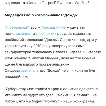
відносин та військової агресії РФ проти України?
Медведєв і Ко: з чого починався “Дождь”
“Ліберальний”
або ж
“опозиційний”
– саме так
низка
західних
та
українських
ресурсів називають
російський телеканал “Дождь”. Своєю чергою, другу
характеристику 2019 року заперечувала сама
гендиректорка телеканалу Наталя Сіндєєва. В інтерв’ю
ютуб-каналу “Эмпатия Манучи”, який на той момент
ще не був відкрито прокремлівським,
Сіндєєва
зазначала
, що “Дождь” не є і ніколи не був
опозиційним:
“Губернатор мог прийти в эфир и понимал прекрасно,
что никто не будет его здесь “мочить”. А сейчас – не
потому, что мы будем “мочить”, – наши конкуренты,