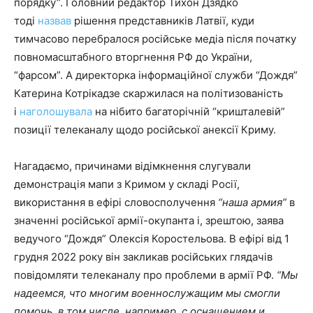
порядку”. Головний редактор Тихон Дзядко
тоді
назвав
рішення представників Латвії, куди
тимчасово перебралося російське медіа після початку
повномасштабного вторгнення РФ до України,
“фарсом”. А директорка інформаційної служби “Дождя”
Катерина Котрікадзе скаржилася на політизованість
і
наголошувала
на нібито багаторічній “кришталевій”
позиції телеканалу щодо російської анексії Криму.
Нагадаємо, причинами відімкнення слугували
демонстрація мапи з Кримом у складі Росії,
використання в ефірі словосполучення
“наша армия”
в
значенні російської армії-окупанта і, зрештою, заява
ведучого “Дождя” Олексія Коростельова. В ефірі від 1
грудня 2022 року він закликав російських глядачів
повідомляти телеканалу про проблеми в армії РФ.
“Мы
надеемся, что многим военнослужащим мы смогли
помочь, в том числе, например, с оснащением и