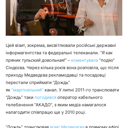
Цей візит, зокрема, висвітлювали російські державні
інформагентства та федеральні телеканали.
“Я как
пряник тульский довольная!” –
коментувала
“подію”
Сіндєєва. Через кілька років вона розповіла, що після
приходу Медведєва рекламодавці та посадовці
перестали сприймати “Дождь”
як
“маргінальний”
канал. У липні 2011-го транслювати
“Дождь” таки
погодився
оператор кабельного
телебачення “АКАДО”, з яким медіа намагалося
налагодити співпрацю ще у 2010 році.
“Дождь” транслював
візит Медведєва
в прямому ефірі.