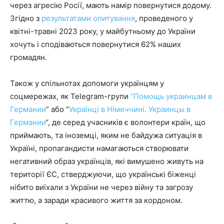
через агресію Росії, мають намір повернутися додому.
Згідно з
результатами опитування
, проведеного у
квітні-травні 2023 року, у майбутньому до України
хочуть і сподіваються повернутися 62% наших
громадян.
Також у спільнотах допомоги українцям у
соцмережах, як Telegram-групи
“Помощь украинцам в
Германии
” або “
Українці в Німеччині. Украинцы в
Германии
“, де серед учасників є волонтери країн, що
приймають, та іноземці, яким не байдужа ситуація в
Україні, пропагандисти намагаються створювати
негативний образ українців, які вимушено живуть на
території ЄС, стверджуючи, що українські біженці
нібито виїхали з України не через війну та загрозу
життю, а заради красивого життя за кордоном.