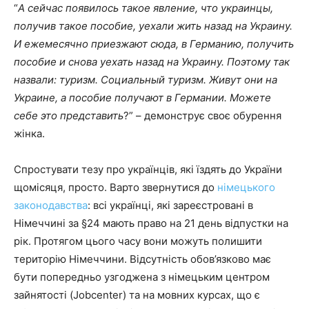
“
А сейчас появилось такое явление, что украинцы,
получив такое пособие, уехали жить назад на Украину.
И ежемесячно приезжают сюда, в Германию, получить
пособие и снова уехать назад на Украину. Поэтому так
назвали: туризм. Социальный туризм. Живут они на
Украине, а пособие получают в Германии. Можете
себе это представить
?” – демонструє своє обурення
жінка.
Спростувати тезу про українців, які їздять до України
щомісяця, просто. Варто звернутися до
німецького
законодавства
: всі українці, які зареєстровані в
Німеччині за §24 мають право на 21 день відпустки на
рік. Протягом цього часу вони можуть полишити
територію Німеччини. Відсутність обов’язково має
бути попередньо узгоджена з німецьким центром
зайнятості (Jobcenter) та на мовних курсах, що є