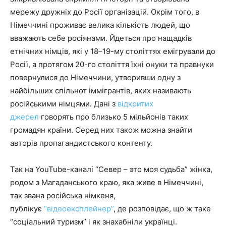
мережу дружніх до Росії організацій. Окрім того, в
Німеччині проживає велика кількість людей, що
вважають себе росіянами. Йдеться про нащадків
етнічних німців, які у 18–19-му століттях емігрували до
Росії, а протягом 20-го століття їхні онуки та правнуки
повернулися до Німеччини, утворивши одну з
найбільших спільнот іммігрантів, яких називають
російськими німцями. Дані з
відкритих
джерел
говорять про близько 5 мільйонів таких
громадян країни. Серед них також можна знайти
авторів пропагандистського контенту.
Так на YouTube-каналі “Север – это моя судьба” жінка,
родом з Магаданського краю, яка живе в Німеччині,
так звана російська німкеня,
публікує
“відеоексплейнер”
, де розповідає, що ж таке
“соціальний туризм” і як знахабніли українці.