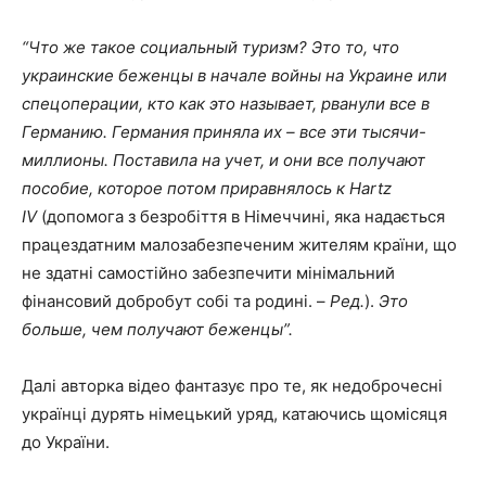
“Что же такое социальный туризм? Это то, что
украинские беженцы в начале войны на Украине или
спецоперации, кто как это называет, рванули все в
Германию. Германия приняла их – все эти тысячи-
миллионы. Поставила на учет, и они все получают
пособие, которое потом приравнялось к Hartz
IV
(допомога з безробіття в Німеччині, яка надається
працездатним малозабезпеченим жителям країни, що
не здатні самостійно забезпечити мінімальний
фінансовий добробут собі та родині. –
Ред.
).
Это
больше, чем получают беженцы”.
Далі авторка відео фантазує про те, як недоброчесні
українці дурять німецький уряд, катаючись щомісяця
до України.