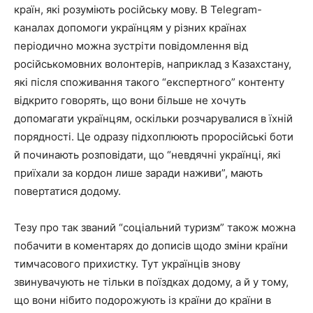
країн, які розуміють російську мову. В Telegram-
каналах допомоги українцям у різних країнах
періодично можна зустріти повідомлення від
російськомовних волонтерів, наприклад з Казахстану,
які після споживання такого “експертного” контенту
відкрито говорять, що вони більше не хочуть
допомагати українцям, оскільки розчарувалися в їхній
порядності. Це одразу підхоплюють проросійські боти
й починають розповідати, що “невдячні українці, які
приїхали за кордон лише заради наживи”, мають
повертатися додому.
Тезу про так званий “соціальний туризм” також можна
побачити в коментарях до дописів щодо зміни країни
тимчасового прихистку. Тут українців знову
звинувачують не тільки в поїздках додому, а й у тому,
що вони нібито подорожують із країни до країни в