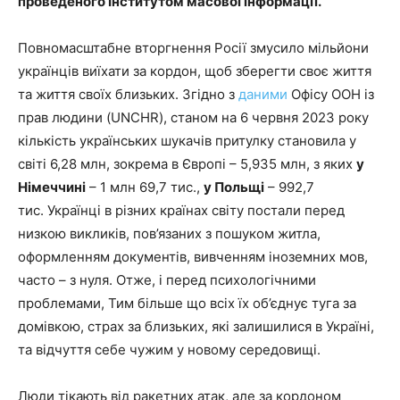
проведеного Інститутом масової інформації.
Повномасштабне вторгнення Росії змусило мільйони
українців виїхати за кордон, щоб зберегти своє життя
та життя своїх близьких. Згідно з
даними
Офісу ООН із
прав людини (UNCHR), станом на 6 червня 2023 року
кількість українських шукачів притулку становила у
світі 6,28 млн, зокрема в Європі – 5,935 млн, з яких
у
Німеччині
– 1 млн 69,7 тис.,
у Польщі
– 992,7
тис. Українці в різних країнах світу постали перед
низкою викликів, пов’язаних з пошуком житла,
оформленням документів, вивченням іноземних мов,
часто – з нуля. Отже, і перед психологічними
проблемами, Тим більше що всіх їх об’єднує туга за
домівкою, страх за близьких, які залишилися в Україні,
та відчуття себе чужим у новому середовищі.
Люди тікають від ракетних атак, але за кордоном