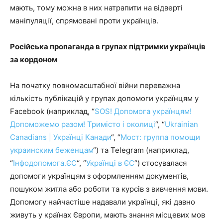
мають, тому можна в них натрапити на відверті
маніпуляції, спрямовані проти українців.
Російська пропаганда в групах підтримки українців
за кордоном
На початку повномасштабної війни переважна
кількість публікацій у групах допомоги українцям у
Facebook (наприклад, “
SOS! Допомога українцям!
Допоможемо разом! Тримісто і околиці
“, “
Ukrainian
Canadians | Українці Канади
“, “
Мост: группа помощи
украинским беженцам
“) та Telegram (наприклад,
“
Інфодопомога.ЄС
“, “
Українці в ЄС
“) стосувалася
допомоги українцям з оформленням документів,
пошуком житла або роботи та курсів з вивчення мови.
Допомогу найчастіше надавали українці, які давно
живуть у країнах Європи, мають знання місцевих мов