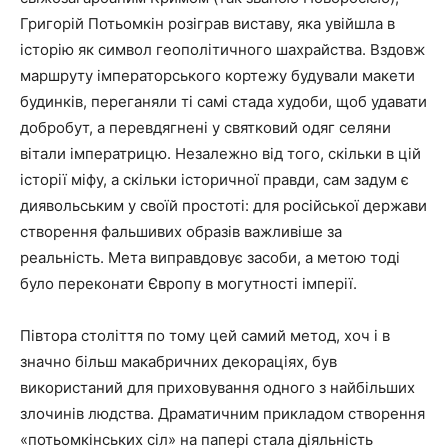
Григорій Потьомкін розіграв виставу, яка увійшла в
історію як символ геополітичного шахрайства. Вздовж
маршруту імператорського кортежу будували макети
будинків, переганяли ті самі стада худоби, щоб удавати
добробут, а перевдягнені у святковий одяг селяни
вітали імператрицю. Незалежно від того, скільки в цій
історії міфу, а скільки історичної правди, сам задум є
диявольським у своїй простоті: для російської держави
створення фальшивих образів важливіше за
реальність. Мета виправдовує засоби, а метою тоді
було переконати Європу в могутності імперії.
Півтора століття по тому цей самий метод, хоч і в
значно більш макабричних декораціях, був
використаний для приховування одного з найбільших
злочинів людства. Драматичним прикладом створення
«потьомкінських сіл» на папері стала діяльність