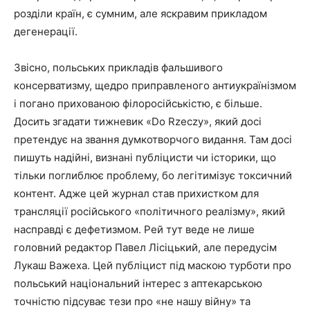
розділи країн, є сумним, але яскравим прикладом
дегенерації.
Звісно, польських прикладів фальшивого
консерватизму, щедро приправленого антиукраїнізмом
і погано прихованою філоросійськістю, є більше.
Досить згадати тижневик «Do Rzeczy», який досі
претендує на звання думкотворчого видання. Там досі
пишуть надійні, визнані публіцисти чи історики, що
тільки поглиблює проблему, бо легітимізує токсичний
контент. Адже цей журнал став прихистком для
трансляції російського «політичного реалізму», який
насправді є дефетизмом. Рей тут веде не лише
головний редактор Павел Лісіцький, але передусім
Лукаш Важеха. Цей публіцист під маскою турботи про
польський національний інтерес з аптекарською
точністю підсуває тези про «не нашу війну» та