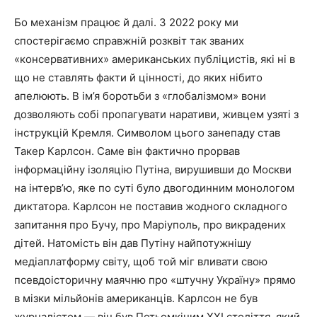
Бо механізм працює й далі. З 2022 року ми
спостерігаємо справжній розквіт так званих
«консервативних» американських публіцистів, які ні в
що не ставлять факти й цінності, до яких нібито
апелюють. В ім’я боротьби з «глобалізмом» вони
дозволяють собі пропагувати наративи, живцем узяті з
інструкцій Кремля. Символом цього занепаду став
Такер Карлсон. Саме він фактично прорвав
інформаційну ізоляцію Путіна, вирушивши до Москви
на інтерв’ю, яке по суті було двогодинним монологом
диктатора. Карлсон не поставив жодного складного
запитання про Бучу, про Маріуполь, про викрадених
дітей. Натомість він дав Путіну найпотужнішу
медіаплатформу світу, щоб той міг вливати свою
псевдоісторичну маячню про «штучну Україну» прямо
в мізки мільйонів американців. Карлсон не був
журналістом — він був Потьомкіним XXI століття, який