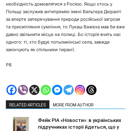
необхідність домовлятися з Росією. Якщо хтось у
Польщі заслужив антипремію імені Вальтера Дюранті
за вперте заперечування природи російської загрози
та присипляння сумління, то Лукаш Важеха мав би вже
давно звільнити місце на полиці. Бо історія вчить нас
одного: ті, хто будує потьомкінські села, завжди
закінчують як спільники тиранії.
PB
RELATED ARTICLES
MORE FROM AUTHOR
Фейк РІА «Новости»: в українських
підручниках історії йдеться, що у