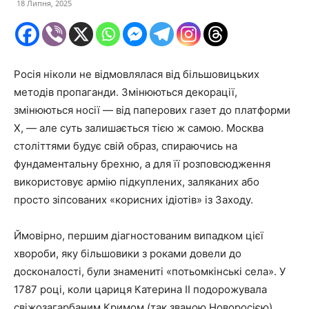
18 Липня, 2025
Росія ніколи не відмовлялася від більшовицьких
методів пропаганди. Змінюються декорації,
змінюються носії — від паперових газет до платформи
X, — але суть залишається тією ж самою. Москва
століттями будує свій образ, спираючись на
фундаментальну брехню, а для її розповсюдження
використовує армію підкуплених, заляканих або
просто зіпсованих «корисних ідіотів» із Заходу.
Ймовірно, першим діагностованим випадком цієї
хвороби, яку більшовики з роками довели до
досконалості, були знамениті «потьомкінські села». У
1787 році, коли цариця Катерина II подорожувала
свіжозагарбаним Кримом (так званою Новоросією),