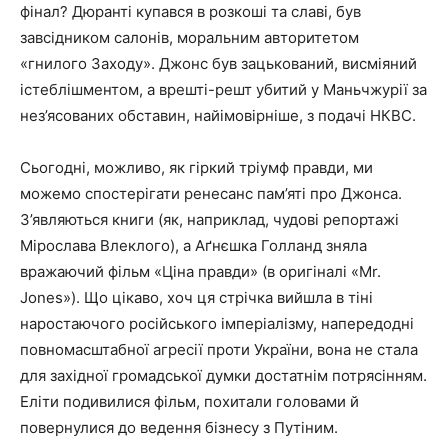
фінал? Дюранті купався в розкоші та славі, був
завсідником салонів, моральним авторитетом
«гнилого Заходу». Джонс був зацькований, висміяний
істеблішментом, а врешті-решт убитий у Маньчжурії за
нез’ясованих обставин, найімовірніше, з подачі НКВС.
Сьогодні, можливо, як гіркий тріумф правди, ми
можемо спостерігати ренесанс пам’яті про Джонса.
З’являються книги (як, наприклад, чудові репортажі
Мірослава Влеклого), а Аґнєшка Голланд зняла
вражаючий фільм «Ціна правди» (в оригіналі «Mr.
Jones»). Що цікаво, хоч ця стрічка вийшла в тіні
наростаючого російського імперіалізму, напередодні
повномасштабної агресії проти України, вона не стала
для західної громадської думки достатнім потрясінням.
Еліти подивилися фільм, похитали головами й
повернулися до ведення бізнесу з Путіним.