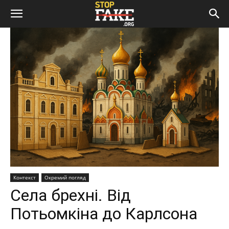
Контекст
Окремий погляд
Села брехні. Від
Потьомкіна до Карлсона