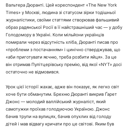
Вальтера Дюранті. Цей кореспондент «The New York
Times» у Москві, людина зі статусом зірки тодішньої
журналістики, своїми статтями створював фальшивий
образ радянської Росії в її найстрашніший час — у добу
Голодомору в Україні. Коли мільйони українців
помирали через відсутність хліба, Дюранті писав про
«проблеми з постачанням» і цинічно стверджував, що
«аби приготувати яєчню, треба розбити яйця». За це
він отримав Пулітцерівську премію, від якої «NYT» досі
остаточно не відмовився.
Урок цієї історії жахає, адже він показує, як легко світ
хоче бути обманутим. Брехню Дюранті викрив Ґарет
Джонс — молодий валлійський журналіст, який
самотужки проїхав голодуючою Україною. Джонс
бачив трупи на вулицях, бачив опухлих від голоду
дітей і мав відвагу кричати про це світові. Яким був