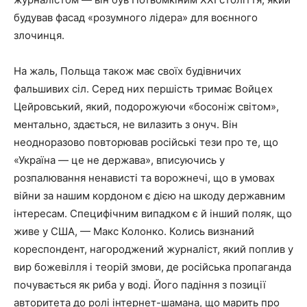
будував фасад «розумного лідера» для воєнного
злочинця.
На жаль, Польща також має своїх будівничих
фальшивих сіл. Серед них першість тримає Войцех
Цейровський, який, подорожуючи «босоніж світом»,
ментально, здається, не вилазить з онуч. Він
неодноразово повторював російські тези про те, що
«Україна — це не держава», вписуючись у
розпалювання ненависті та ворожнечі, що в умовах
війни за нашим кордоном є дією на шкоду державним
інтересам. Специфічним випадком є й інший поляк, що
живе у США, — Макс Колонкo. Колись визнаний
кореспондент, нагороджений журналіст, який поплив у
вир божевілля і теорій змови, де російська пропаганда
почувається як риба у воді. Його падіння з позиції
авторитета до ролі інтернет-шамана, що марить про