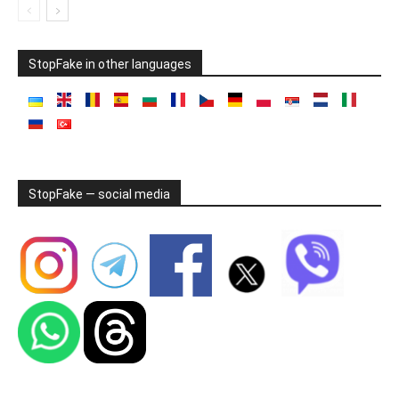
StopFake in other languages
StopFake — social media