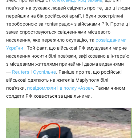
пов’язки на рукавах людей свідчать про те, що ці люди
перейшли на бік російської армії, і були розстріляні
теробороною за «співпрацю» з військами РФ. Проте ці
заяви спростовуються свідченнями місцевого
населення, яке пережило окупацію, та
розвідданими
України .
Той факт, що військові РФ змушували мирне
населення носити білі пов’язки, зафіксовано в інтерв’ю
з місцевими жителями принаймні двома виданнями
—
Reuters
і
Суспільне
. Раніше про те, що російські
військові одягають на жителів Маріуполя білі
пов’язки,
повідомляли і в полку «Азов»
. Таким чином
солдати РФ ховаються за цивільними.