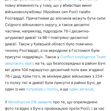
повну впевненість у тому, що у вбивствах винні
військовослужбовці Збройних сил Росії та/або
Росгвардії. Причетними до злочинів можуть бути сили
Східного військового округу, а також десантні
частини, наприклад, підрозділи 76-ї десантно-
штурмової дивізії та 98-ї повітряно-десантної
дивізії. Також у Київській області було помічено
техніку Росгвардії, а на аеродромі в Гостомелі були
присутні «кадирівці». Також у
Conflict Intelligence Team
звертають увагу
на те, що безпосередньо в районі Бучі
міг діяти 104 парашутно-десантний полк вже згаданої
76-ї дшд. Крім того, як мінімум двоє військових з 234-
го полку тієї ж дивізії були присутні в районі Бучі, де
один із них
потрапив у полон
, а ще
один загинув
.
У
Міноборони РФ заявили
про те, що оприлюднені
фото та відео з Бучі є провокацією проти Росії, і за час