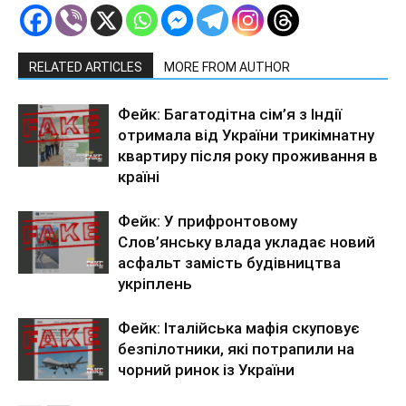
RELATED ARTICLES
MORE FROM AUTHOR
Фейк: Багатодітна сім’я з Індії
отримала від України трикімнатну
квартиру після року проживання в
країні
Фейк: У прифронтовому
Слов’янську влада укладає новий
асфальт замість будівництва
укріплень
Фейк: Італійська мафія скуповує
безпілотники, які потрапили на
чорний ринок із України