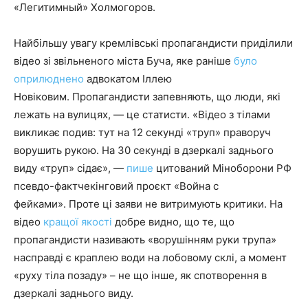
«Легитимный» Холмогоров.
Найбільшу увагу кремлівські пропагандисти приділили
відео зі звільненого міста Буча, яке раніше
було
оприлюднено
адвокатом Іллею
Новіковим. Пропагандисти запевняють, що люди, які
лежать на вулицях, — це статисти. «Відео з тілами
викликає подив: тут на 12 секунді «труп» праворуч
ворушить рукою. На 30 секунді в дзеркалі заднього
виду «труп» сідає», —
пише
цитований Міноборони РФ
псевдо-фактчекінговий проєкт «Война с
фейками». Проте ці заяви не витримують критики. На
відео
кращої якості
добре видно, що те, що
пропагандисти називають «ворушінням руки трупа»
насправді є краплею води на лобовому склі, а момент
«руху тіла позаду» – не що інше, як спотворення в
дзеркалі заднього виду.