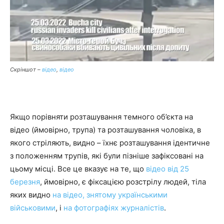
Скріншот –
відео
,
відео
Якщо порівняти розташування темного об’єкта на
відео (ймовірно, трупа) та розташування чоловіка, в
якого стріляють, видно – їхнє розташування ідентичне
з положенням трупів, які були пізніше зафіксовані на
цьому місці. Все це вказує на те, що
відео від 25
березня
, ймовірно, є фіксацією розстрілу людей, тіла
яких видно
на відео, знятому українськими
військовими
, і
на фотографіях журналістів
.