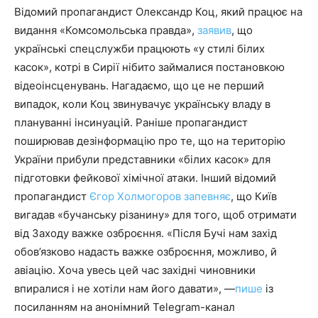
Відомий пропагандист Олександр Коц, який працює на
видання «Комсомольська правда»,
заявив
, що
українські спецслужби працюють «у стилі білих
касок», котрі в Сирії нібито займалися постановкою
відеоінсценувань. Нагадаємо, що це не перший
випадок, коли Коц звинувачує українську владу в
плануванні інсинуацій. Раніше пропагандист
поширював дезінформацію про те, що на територію
України прибули представники «білих касок» для
підготовки фейкової хімічної атаки. Інший відомий
пропагандист
Єгор Холмогоров запевняє
, що Київ
вигадав «бучанську різанину» для того, щоб отримати
від Заходу важке озброєння. «Після Бучі нам захід
обов’язково надасть важке озброєння, можливо, й
авіацію. Хоча увесь цей час західні чиновники
впиралися і не хотіли нам його давати», —
пише
із
посиланням на анонімний Telegram-канал