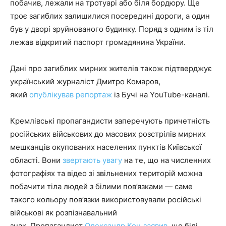
побачив, лежали на тротуарі або біля бордюру. Ще
троє загиблих залишилися посередині дороги, а один
був у дворі зруйнованого будинку. Поряд з одним із тіл
лежав відкритий паспорт громадянина України.
Дані про загиблих мирних жителів також підтверджує
український журналіст Дмитро Комаров,
який
опублікував репортаж
із Бучі на YouTube-каналі.
Кремлівські пропагандисти заперечують причетність
російських військових до масових розстрілів мирних
мешканців окупованих населених пунктів Київської
області. Вони
звертають увагу
на те, що на численних
фотографіях та відео зі звільнених територій можна
побачити тіла людей з білими пов’язками — саме
такого кольору пов’язки використовували російські
військові як розпізнавальний
знак. Пропагандист
Олександр Коц заявив
, що білі