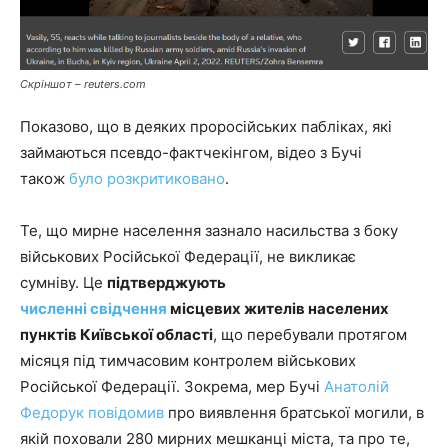
Скріншот – reuters.com
Показово, що в деяких проросійських пабліках, які
займаються псевдо-фактчекінгом, відео з Бучі
також
було розкритиковано
.
Те, що мирне населення зазнало насильства з боку
військових Російської Федерації, не викликає
сумніву. Це
підтверджують
численні
свідчення
місцевих жителів населених
пунктів Київської області
, що перебували протягом
місяця під тимчасовим контролем військових
Російської Федерації. Зокрема, мер Бучі
Анатолій
Федорук повідомив
про виявлення братської могили, в
якій поховали 280 мирних мешканці міста, та про те,