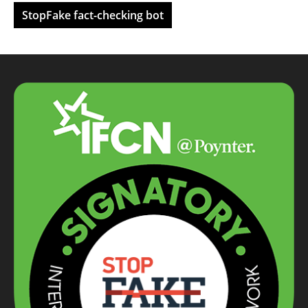
StopFake fact-checking bot