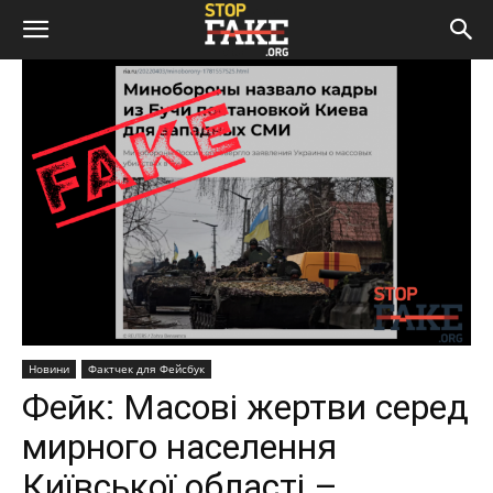
Новини
Фактчек для Фейсбук
Фейк: Масові жертви серед
мирного населення
Київської області –