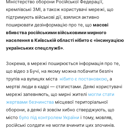
Міністерство оборони Російської Федерації,
кремлівські ЗМІ, а також користувачі мережі, що
підтримують військові дії, взялися активно
поширювати дезінформацію про те, що
масові
вбивства російськими військовими мирного
населення в Київській області нібито є «інсинуацією
українських спецслужб»
.
Зокрема, в мережі поширюється інформація про те,
що відео з Бучі, на якому можна побачити безліч
трупів на вулицях міста
нібито є постановкою
, а
мертві люди в кадрі — статистами. Деякі користувачі
мережі запевняють, що мирні жителі
могли стати
жертвами безчинства
місцевої територіальної
оборони, а деякі й зовсім хибно стверджують, що
місто
було під контролем України
і тому, мовляв,
російські солдати не могли вчинити цих злочинів.