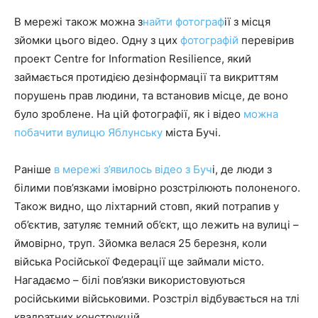
В мережі також можна з
найти фотограф
ії з місця
зйомки цього відео. Одну з цих
фотографій
перевірив
проект Centre for Information Resilience, який
займається протидією дезінформації та викриттям
порушень прав людини, та встановив місце, де воно
було зроблене. На цій фотографії, як і відео
можна
побачити вулицю Яблунську
міста Бучі.
Раніше
в мережі з’явилось відео
з Буч
і, де люди з
білими пов’язками імовірно розстрілюють полоненого.
Також видно, що ліхтарний стовп, який потрапив у
об’єктив, затуляє темний об’єкт, що лежить на вулиці –
ймовірно, труп. Зйомка велася 25 березня, коли
війська Російської Федерації ще займали місто.
Нагадаємо – білі пов’язки використовуються
російськими військовими. Розстріл відбувається на тлі
квадратних конструкцій.