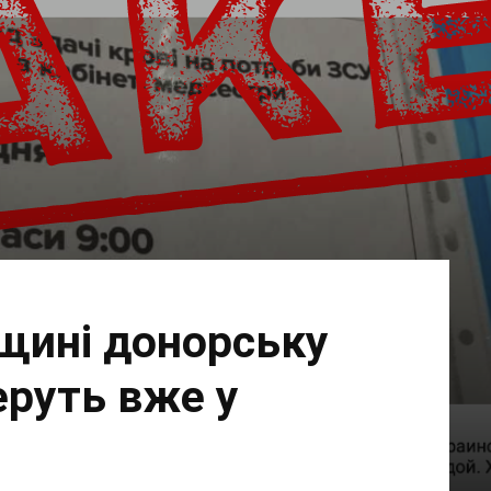
щині донорську
еруть вже у