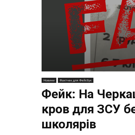
Новини
Фактчек для Фейсбук
Фейк: На Черка
кров для ЗСУ б
школярів