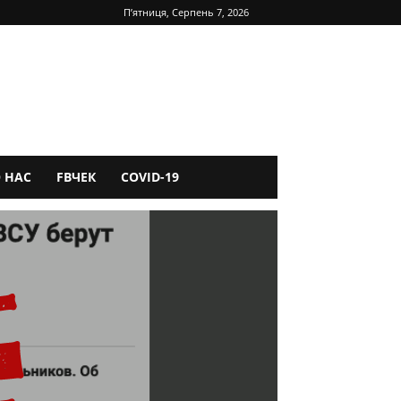
П’ятниця, Серпень 7, 2026
 НАС
FBЧЕК
COVID-19