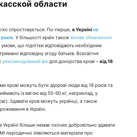
егко спростовується. По-перше,
в Україні
не
 років
. У більшості країн також
вікове обмеження
за умови, що підлітки відповідають необхідним
тримано відповідну згоду батьків. Всесвітня
ує
рекомендований вік
для донорства крові –
від 18
ми крові можуть бути здорові люди від 18 років та
риймають із вагою від 55-60 кг, наприклад, у
ві). Здавати кров можуть українці, а також
проживання в Україні.
 в Україні більше немає охочих добровільно здавати
ЗМІ періодично з’являються матеріали про