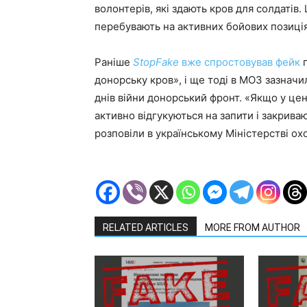
волонтерів, які здають кров для солдатів.
перебувають на активних бойових позиція
Раніше
StopFake
вже спростовував фейк
п
донорську кров», і ще тоді в МОЗ зазначи
днів війни донорський фронт. «Якщо у це
активно відгукуються на запити і закрива
розповіли в українському Міністерстві ох
RELATED ARTICLES
MORE FROM AUTHOR