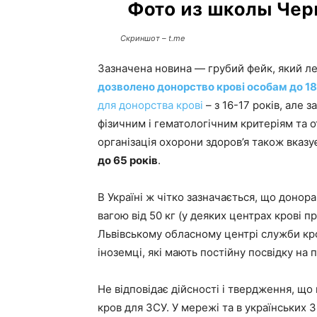
Скриншот – t.me
Зазначена новина — грубий фейк, який л
дозволено донорство крові особам до 18
для донорства крові
– з 16-17 років, але 
фізичним і гематологічним критеріям та о
організація охорони здоров’я також вказ
до 65 років
.
В Україні ж чітко зазначається, що донора
вагою від 50 кг (у деяких центрах крові п
Львівському обласному центрі служби кро
іноземці, які мають постійну посвідку на 
Не відповідає дійсності і твердження, що
кров для ЗСУ. У мережі та в українських 