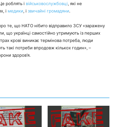
 Це роблять і
військовослужбовці
, які не
х, і
медики
, і
звичайні громадяни
.
ро те, що НАТО нібито відправило ЗСУ «заражену
ли, що українці самостійно утримують із перших
нтрах крові виникає термінова потреба, люди
ють такі потреби впродовж кількох годин», –
орони здоров’я.