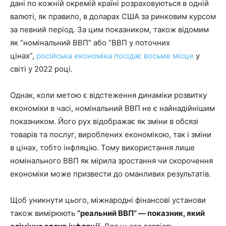
дані по кожній окремій країні розраховуються в одній
валюті, як правило, в доларах США за ринковим курсом
за певний період. За цим показником, також відомим
як “номінальний ВВП” або “ВВП у поточних
цінах”,
російська економіка посідає восьме місце
у
світі у 2022 році.
Однак, коли метою є відстеження динаміки розвитку
економіки в часі, номінальний ВВП не є найнадійнішим
показником. Його рух відображає як зміни в обсязі
товарів та послуг, вироблених економікою, так і зміни
в цінах, тобто інфляцію. Тому використання лише
номінального ВВП як мірила зростання чи скорочення
економіки може призвести до оманливих результатів.
Щоб уникнути цього, міжнародні фінансові установи
також вимірюють
“реальний ВВП” — показник, який