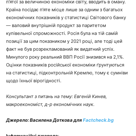
п’ятої за величиною економіки світу, вводить в оману.
Країна посідає п’яте місце лише за одним з багатьох
економічних показників у статистиці Світового банку
— валовий внутрішній продукт за паритетом
купівельної спроможності. Росія була на тій самій
позиції за цим показником у 2021 році, але тоді цей
факт не був розрекламований як видатний успіх.
Минулого року реальний ВВП Росії знизився на 2,1%.
Оцінки показників російської економіки ґрунтуються
на статистиці, підконтрольній Кремлю, тому є сумніви
щодо їхньої вірогідності.
Консультант з питань на тему: Евгеній Кинев,
макроекономіст, д-р економічних наук
.
Джерело: Василена Доткова для
Factcheck.bg
Інформаційні джерела
: