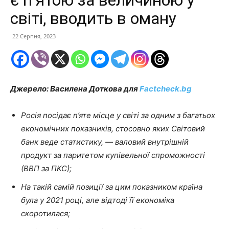
є п’ятою за величиною у
світі, вводить в оману
22 Серпня, 2023
Джерело: Василена Доткова для
Factcheck.bg
Росія посідає п’яте місце у світі за одним з багатьох
економічних показників, стосовно яких Світовий
банк веде статистику, — валовий внутрішній
продукт за паритетом купівельної спроможності
(ВВП за ПКС);
На такій самій позиції за цим показником країна
була у 2021 році, але відтоді її економіка
скоротилася;