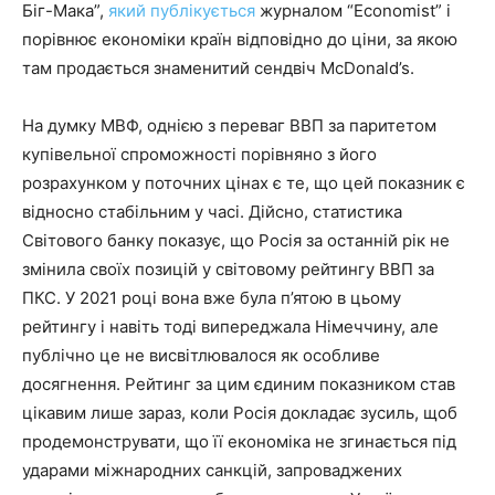
Біг-Мака”,
який публікується
журналом “Economist” і
порівнює економіки країн відповідно до ціни, за якою
там продається знаменитий сендвіч McDonald’s.
На думку МВФ, однією з переваг ВВП за паритетом
купівельної спроможності порівняно з його
розрахунком у поточних цінах є те, що цей показник є
відносно стабільним у часі. Дійсно, статистика
Світового банку показує, що Росія за останній рік не
змінила своїх позицій у світовому рейтингу ВВП за
ПКС. У 2021 році вона вже була п’ятою в цьому
рейтингу і навіть тоді випереджала Німеччину, але
публічно це не висвітлювалося як особливе
досягнення. Рейтинг за цим єдиним показником став
цікавим лише зараз, коли Росія докладає зусиль, щоб
продемонструвати, що її економіка не згинається під
ударами міжнародних санкцій, запроваджених