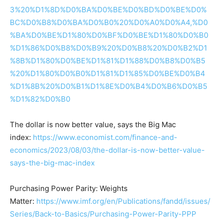
3%20%D1%8D%D0%BA%D0%BE%D0%BD%D0%BE%D0%
BC%D0%B8%D0%BA%D0%B0%20%D0%A0%D0%A4,%D0
%BA%D0%BE%D1%80%D0%BF%D0%BE%D1%80%D0%B0
%D1%86%D0%B8%D0%B9%20%D0%B8%20%D0%B2%D1
%8B%D1%80%D0%BE%D1%81%D1%88%D0%B8%D0%B5
%20%D1%80%D0%B0%D1%81%D1%85%D0%BE%D0%B4
%D1%8B%20%D0%B1%D1%8E%D0%B4%D0%B6%D0%B5
%D1%82%D0%B0
The dollar is now better value, says the Big Mac
index:
https://www.economist.com/finance-and-
economics/2023/08/03/the-dollar-is-now-better-value-
says-the-big-mac-index
Purchasing Power Parity: Weights
Matter:
https://www.imf.org/en/Publications/fandd/issues/
Series/Back-to-Basics/Purchasing-Power-Parity-PPP