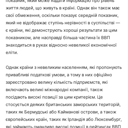
показник, який може надати інформацію про рівень
життя людей, що живуть в країні. Однак він також має
свої обмеження, оскільки показує середній показник,
який не відображає ступінь нерівності в суспільстві —
є країни, які демонструють хороші результати за цим
показником, але насправді більша частина їх ВВП
знаходиться в руках відносно невеликої економічної
еліти.
Однак країни з невеликим населенням, які пропонують
привабливі податкові умови, а тому в них офіційно
зареєстровано велику кількість підприємств, які
включають великі міжнародні компанії, також
посідають високі позиції за цим критерієм. Це
стосується деяких британських заморських територій,
таких як Бермудські або Кайманові острови, а також
європейських країн, таких як Ірландія або Люксембург,
які займають оманливо високі позиції в рейтингах ВВП