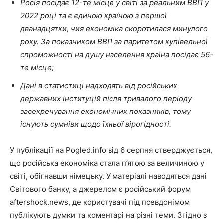
Росія посідає 12-те місце у світі за реальним ВВП у
2022 році та є єдиною країною з першої
дванадцятки, чия економіка скоротилася минулого
року. За показником ВВП за паритетом купівельної
спроможності на душу населення країна посідає 56-
те місце;
Дані в статистиці надходять від російських
державних інституцій після тривалого періоду
засекречування економічних показників, тому
існують сумніви щодо їхньої вірогідності.
У публікації на Pogled.info від 6 серпня стверджується,
що російська економіка стала п’ятою за величиною у
світі, обігнавши німецьку. У матеріалі наводяться дані
Світового банку, а джерелом є російський форум
aftershock.news, де користувачі під псевдонімом
публікують думки та коментарі на різні теми. Згідно з