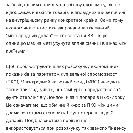
за їх відносним впливом на світову економіку, він не
відображає кількість товарів, відповідних цій величині,
на внутрішньому ринку конкретної країни. Саме тому
економічна статистика запровадила так званий
“міжнародний долар” — конвертація ВВП в цю
одиницю має на меті усунути вплив різниці в цінах між
країнами.
Щоб проілюструвати шлях розрахунку економічних
показників за паритетом купівельної спроможності
(ПКС), Міжнародний валютний фонд (МВФ) наводить
такий приклад: уявіть, що гамбургер продається за 2
фунти стерлінгів у Лондоні й за 4 долари в Нью-Йорку.
Це означатиме, що обмінний курс за ПКС між цими
двома валютами становить 1 фунт стерлінгів до 2
доларів. Подібна система порівняння
використовується при розрахунку так званого “Індексу