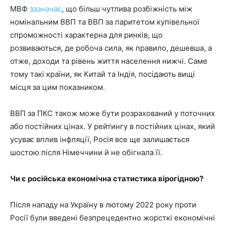
МВФ
зазначає
, що більш чутлива розбіжність між
номінальним ВВП та ВВП за паритетом купівельної
спроможності характерна для ринків, що
розвиваються, де робоча сила, як правило, дешевша, а
отже, доходи та рівень життя населення нижчі. Саме
тому такі країни, як Китай та Індія, посідають вищі
місця за цим показником.
ВВП за ПКС також може бути розрахований у поточних
або постійних цінах. У рейтингу в постійних цінах, який
усуває вплив інфляції, Росія все ще залишається
шостою після Німеччини й не обігнала її.
Чи є російська економічна статистика вірогідною
?
Після нападу на Україну в лютому 2022 року проти
Росії були введені безпрецедентно жорсткі економічні