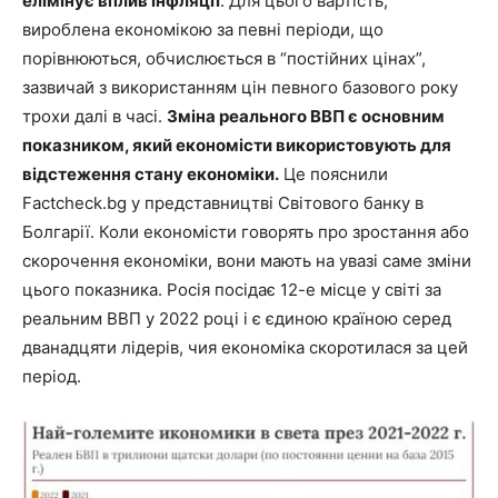
елімінує вплив інфляції
. Для цього вартість,
вироблена економікою за певні періоди, що
порівнюються, обчислюється в “постійних цінах”,
зазвичай з використанням цін певного базового року
трохи далі в часі.
Зміна реального ВВП є основним
показником, який економісти використовують для
відстеження стану економіки.
Це пояснили
Factcheck.bg у представництві Світового банку в
Болгарії. Коли економісти говорять про зростання або
скорочення економіки, вони мають на увазі саме зміни
цього показника. Росія посідає 12-е місце у світі за
реальним ВВП у 2022 році і є єдиною країною серед
дванадцяти лідерів, чия економіка скоротилася за цей
період.