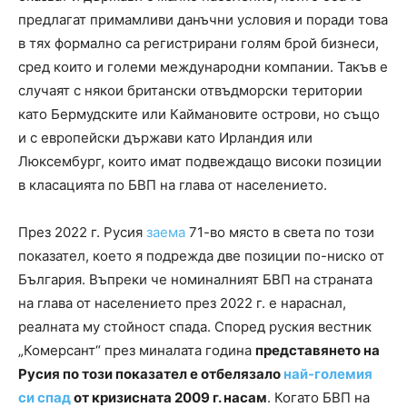
предлагат примамливи данъчни условия и поради това
в тях формално са регистрирани голям брой бизнеси,
сред които и големи международни компании. Такъв е
случаят с някои британски отвъдморски територии
като Бермудските или Каймановите острови, но също
и с европейски държави като Ирландия или
Люксембург, които имат подвеждащо високи позиции
в класацията по БВП на глава от населението.
През 2022 г. Русия
заема
71-во място в света по този
показател, което я подрежда две позиции по-ниско от
България. Въпреки че номиналният БВП на страната
на глава от населението през 2022 г. е нараснал,
реалната му стойност спада. Според руския вестник
„Комерсант“ през миналата година
представянето на
Русия по този показател е отбелязало
най-големия
си спад
от кризисната 2009 г. насам
. Когато БВП на