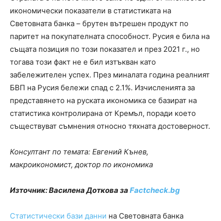
икономически показатели в статистиката на
Световната банка – брутен вътрешен продукт по
паритет на покупателната способност. Русия е била на
същата позиция по този показател и през 2021 г., но
тогава този факт не е бил изтъкван като
забележителен успех. През миналата година реалният
БВП на Русия бележи спад с 2.1%. Изчисленията за
представянето на руската икономика се базират на
статистика контролирана от Кремъл, поради което
съществуват съмнения относно тяхната достоверност.
Консултант по темата: Евгений Кънев,
макроикономист, доктор по икономика
Източник: Василена Доткова за
Factcheck.bg
Статистически бази данни
на Световната банка