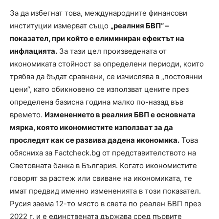
За да избегнат това, международните финансови
институции измерват също
„реалния БВП“ –
показател, при който е елиминиран ефектът на
инфлацията.
За тази цел произведената от
икономиката стойност за определени периоди, които
трябва да бъдат сравнени, се изчислява в „постоянни
цени“, като обикновено се използват цените през
определена базисна година малко по-назад във
времето.
Изменението в реалния БВП е основната
мярка, която икономистите използват за да
проследят как се развива дадена икономика.
Това
обясниха за Factcheck.bg от представителството на
Световната банка в България. Когато икономистите
говорят за растеж или свиване на икономиката, те
имат предвид именно измененията в този показател.
Русия заема 12-то място в света по реален БВП през
2022 г. и е единствената държава сред първите