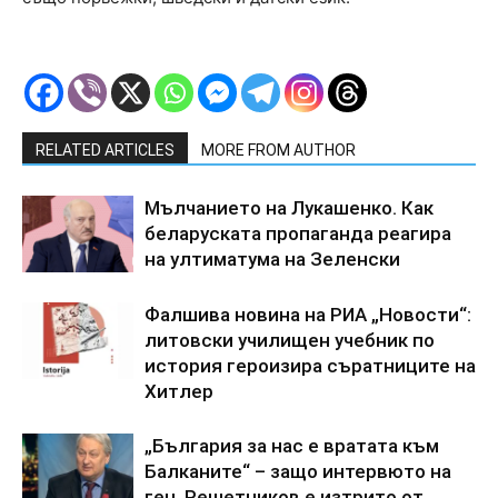
RELATED ARTICLES
MORE FROM AUTHOR
Мълчанието на Лукашенко. Как
беларуската пропаганда реагира
на ултиматума на Зеленски
Фалшива новина на РИА „Новости“:
литовски училищен учебник по
история героизира съратниците на
Хитлер
„България за нас е вратата към
Балканите“ – защо интервюто на
ген. Решетников е изтрито от