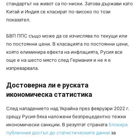
стандартът на живот са по-ниски. Затова държави като
Китай и Индия се класират по-високо по този
показател.
БВП ППС също може да се изчислява по текущи или
по постоянни цени. В класацията по постоянни цени,
която елиминира ефекта на инфлацията, Русия все
още е на шесто място след Германия и не я е
изпреварвала.
Достоверна ли е руската
икономическа статистика
След нападението над Украйна през февруари 2022 г.
срещу Русия бяха наложени безпрецедентно тежки
икономически санкции. В резултат страната
блокира
публичния достъп до статистическите данни
за