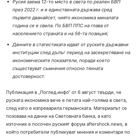
Русия заема 12-то място в света по реален БВП
през 2022 г. и е единствената държава сред
първите дванайсет, чиято икономика миналата
година се е свила. По БВП ППС на глава от
населението страната е на 56-та позиция;
Данните в статистиката идват от руските държавни
институции след дълъг период на засекретяване на
икономическите показатели, поради което
съществуват съмнения относно тяхната
достоверност.
Публикация в „Поглед.инфо“ от 6 август твърди, че
руската икономика вече е петата най-голяма в света,
след като е изпреварила германската. Материалът се
позовава на данни на Световната банка, а като
източник е посочен руският форум aftershock.news, в
който потребители публикуват мнения и коментари по