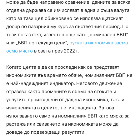
може да бъде направено сравнение, данните за всяка
отделна държава се изчисляват в една и съща валута,
като за тази цел обикновено се използва щатският
долар по пазарния му курс за съответния период. По
този показател, известен още като „номинален БВП“
или „БВП по текущи цени“,
руската икономика заема
осмо място
в света през 2022 г.
Когато целта е да се проследи как се представят
икономиките във времето обаче, номиналният БВП не
е най-надеждният индикатор. Неговото движение
отразява както промените в обема на стоките и
услугите произведени от дадена икономика, така и
измененията в цените, т.е. инфлацията. Затова
използването само на номиналния БВП като мярка за
растежа или свиването на икономиката може да
доведе до подвеждащи резултати.