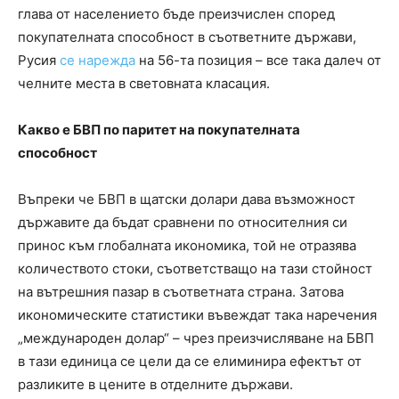
глава от населението бъде преизчислен според
покупателната способност в съответните държави,
Русия
се нарежда
на 56-та позиция – все така далеч от
челните места в световната класация.
Какво е БВП по паритет на покупателната
способност
Въпреки че БВП в щатски долари дава възможност
държавите да бъдат сравнени по относителния си
принос към глобалната икономика, той не отразява
количеството стоки, съответстващо на тази стойност
на вътрешния пазар в съответната страна. Затова
икономическите статистики въвеждат така наречения
„международен долар“ – чрез преизчисляване на БВП
в тази единица се цели да се елиминира ефектът от
разликите в цените в отделните държави.