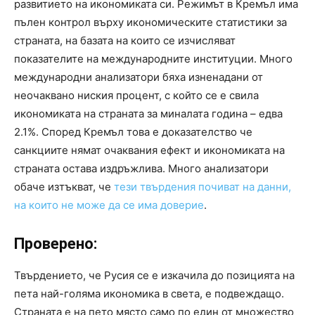
развитието на икономиката си. Режимът в Кремъл има
пълен контрол върху икономическите статистики за
страната, на базата на които се изчисляват
показателите на международните институции. Много
международни анализатори бяха изненадани от
неочаквано ниския процент, с който се е свила
икономиката на страната за миналата година – едва
2.1%. Според Кремъл това е доказателство че
санкциите нямат очаквания ефект и икономиката на
страната остава издръжлива. Много анализатори
обаче изтъкват, че
тези твърдения почиват на данни,
на които не може да се има доверие
.
Проверено:
Твърдението, че Русия се е изкачила до позицията на
пета най-голяма икономика в света, е подвеждащо.
Страната е на пето място само по един от множество