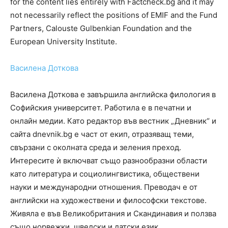
for the content lies entirely with Factcheck.bg and it may
not necessarily reflect the positions of EMIF and the Fund
Partners, Calouste Gulbenkian Foundation and the
European University Institute.
Василена Доткова
Василена Доткова е завършила английска филология в
Софийския университет. Работила е в печатни и
онлайн медии. Като редактор във вестник „Дневник“ и
сайта dnevnik.bg е част от екип, отразяващ теми,
свързани с околната среда и зеления преход.
Интересите ѝ включват също разнообразни области
като литература и социолингвистика, обществени
науки и международни отношения. Преводач е от
английски на художествени и философски текстове.
Живяла е във Великобритания и Скандинавия и ползва
също норвежки, шведски и датски език.