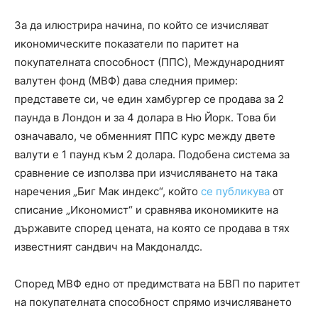
За да илюстрира начина, по който се изчисляват
икономическите показатели по паритет на
покупателната способност (ППС), Международният
валутен фонд (МВФ) дава следния пример:
представете си, че един хамбургер се продава за 2
паунда в Лондон и за 4 долара в Ню Йорк. Това би
означавало, че обменният ППС курс между двете
валути е 1 паунд към 2 долара. Подобена система за
сравнение се използва при изчисляването на така
наречения „Биг Мак индекс“, който
се публикува
от
списание „Икономист“ и сравнява икономиките на
държавите според цената, на която се продава в тях
известният сандвич на Макдоналдс.
Според МВФ едно от предимствата на БВП по паритет
на покупателната способност спрямо изчисляването