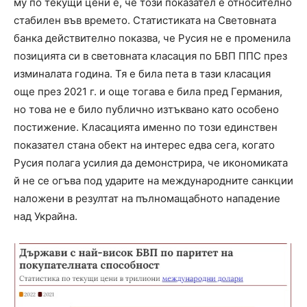
му по текущи цени е, че този показател е относително
стабилен във времето. Статистиката на Световната
банка действително показва, че Русия не е променила
позицията си в световната класация по БВП ППС през
изминалата година. Тя е била пета в тази класация
още през 2021 г. и още тогава е била пред Германия,
но това не е било публично изтъквано като особено
постижение. Класацията именно по този единствен
показател стана обект на интерес едва сега, когато
Русия полага усилия да демонстрира, че икономиката
й не се огъва под ударите на международните санкции
наложени в резултат на пълномащабното нападение
над Украйна.