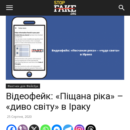
Фактчек для Фейсбук
Відеофейк: «Піщана ріка» –
«диво світу» в Іраку
25 Серпня, 2020