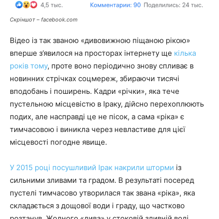
Скріншот – facebook.com
Відео із так званою «дивовижною піщаною рікою»
вперше з’явилося на просторах інтернету ще
кілька
років тому
, проте воно періодично знову спливає в
новинних стрічках соцмереж, збираючи тисячі
вподобань і поширень. Кадри «річки», яка тече
пустельною місцевістю в Іраку, дійсно перехоплюють
подих, але насправді це не пісок, а сама «ріка» є
тимчасовою і виникла через невластиве для цієї
місцевості погодне явище.
У 2015 році посушливий Ірак накрили шторми
із
сильними зливами та градом. В результаті посеред
пустелі тимчасово утворилася так звана «ріка», яка
складається з дощової води і граду, що частково
розтанув. Жодного «дива» у стоковій зливній воді