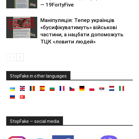
— 19FortyFive
Маніпуляція: Тепер українців
«бусифікуватимуть» військові
частини, а нацбати допоможуть
ТЦК «ловити людей»
StopFake in other languages
StopFake — social media