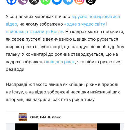
У соціальних мережах почало
вірусно поширюватися
відео
, на якому зображено
«одне з чудес світу і
найбільша таємниця Бога»
. На кадрах можна побачити,
як серед пустелі з величезною швидкістю рухається
широка річка із субстанції, що нагадує пісок або дрібну
гальку. У коментарі до ролика стверджується, що на
кадрах зображена
«піщана ріка»
, яка нібито рухається
без води.
Насправді ж такого явища як «піщані ріки» в природі
не існує, а на відео зображені наслідки найсильніших
штормів, які накрили Ірак п’ять років тому.