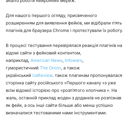
аналіз роботи нейронних мереж.
Для нашого першого огляду, присвяченого
розширенням для виявлення фейків, ми відібрали п’ять
плагінів для браузера Chrome і протестували їх роботу.
В процесі тестування перевірялася реакція плагінів на
відомі сайти з фейковий контентом,
наприклад,
American News
,
Infowars
,
гумористичний
The Onion
, а також
український
UaReview
. також плагинам пропонувалася
сторінка сайту російського «Першого каналу »з уже
всім відомої історією про «розп’ятого хлопчика ». На
жаль, останній приклад жоден з доданків не розпізнав
як фейк, а ось інші сайти більше або менш успішно
визначалися тестованими нами інструментами.