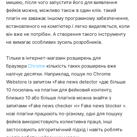
мишею, після чого запустити його для виявлення
фейків можна, можливо також в один клік. такий
плагін не заважає іншому програмному забезпечення,
встановленого на комп’ютер і легко видаляється, коли
він вже не потрібен. А створення такого інструменту
не вимагає особливих зусиль розробників.
Тільки в інтернет-магазин розширень для
браузера
Chrome
кількість таких розширень вже
налічує десятки. Наприклад, пошук по Chrome
Webstore із запитом «Fake news detector »дає більше
10 посилань на плагіни для фейковий контенту,
близько 10 або більше плагінів можна знайти з
запитами «Fake news checker »і« Fake news blocker ».
нові плагіни працюють по-різному, одні для пошуку
фейків використовують колективна праця, інші
застосовують алгоритмічний підхід і навіть роблять