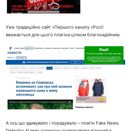
Уже традиційно сайт «Першого каналу »Росії
вважається для цього плагіна цілком благонадійним.
А ось що здивувало і порадувало – плагін Fake News
Detector AI вміє коректно розпізнавати відомий в