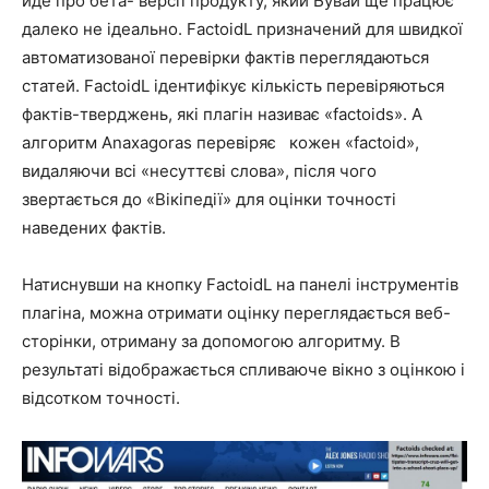
йде про бета- версії продукту, який Бувай ще працює
далеко не ідеально. FactoidL призначений для швидкої
автоматизованої перевірки фактів переглядаються
статей. FactoidL ідентифікує кількість перевіряються
фактів-тверджень, які плагін називає «factoids». А
алгоритм Anaxagoras перевіряє кожен «factoid»,
видаляючи всі «несуттєві слова», після чого
звертається до «Вікіпедії» для оцінки точності
наведених фактів.
Натиснувши на кнопку FactoidL на панелі інструментів
плагіна, можна отримати оцінку переглядається веб-
сторінки, отриману за допомогою алгоритму. В
результаті відображається спливаюче вікно з оцінкою і
відсотком точності.