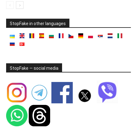
StopFake in other languages
StopFake — social media