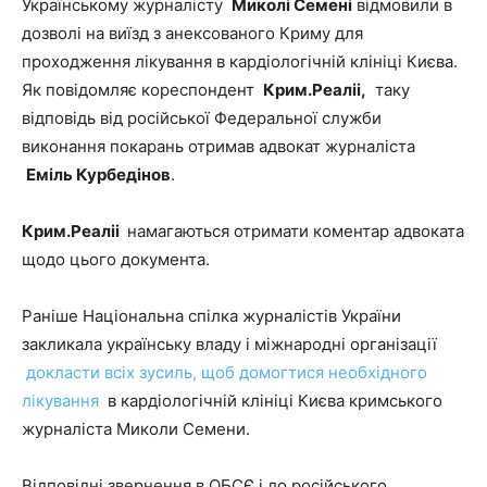
Українському журналісту
Миколі Семені
відмовили в
дозволі на виїзд з анексованого Криму для
проходження лікування в кардіологічній клініці Києва.
Як повідомляє кореспондент
Крим.Реаліі,
таку
відповідь від російської Федеральної служби
виконання покарань отримав адвокат журналіста
Еміль Курбедінов
.
Крим.Реаліі
намагаються отримати коментар адвоката
щодо цього документа.
Раніше Національна спілка журналістів України
закликала українську владу і міжнародні організації
докласти всіх зусиль, щоб домогтися необхідного
лікування
в кардіологічній клініці Києва кримського
журналіста Миколи Семени.
Відповідні звернення в ОБСЄ і до російського