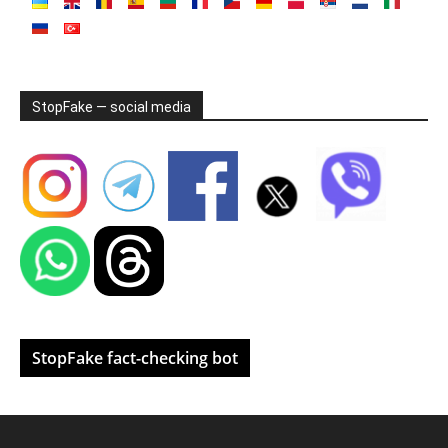
StopFake — social media
StopFake fact-checking bot